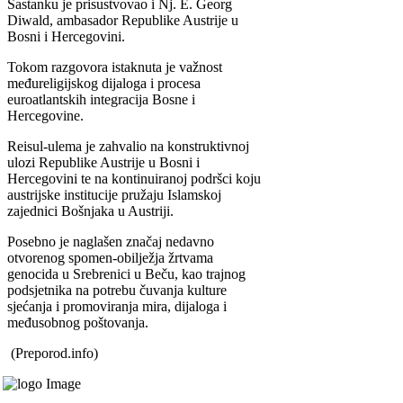
Sastanku je prisustvovao i Nj. E. Georg
Diwald, ambasador Republike Austrije u
Bosni i Hercegovini.
Tokom razgovora istaknuta je važnost
međureligijskog dijaloga i procesa
euroatlantskih integracija Bosne i
Hercegovine.
Reisul-ulema je zahvalio na konstruktivnoj
ulozi Republike Austrije u Bosni i
Hercegovini te na kontinuiranoj podršci koju
austrijske institucije pružaju Islamskoj
zajednici Bošnjaka u Austriji.
Posebno je naglašen značaj nedavno
otvorenog spomen-obilježja žrtvama
genocida u Srebrenici u Beču, kao trajnog
podsjetnika na potrebu čuvanja kulture
sjećanja i promoviranja mira, dijaloga i
međusobnog poštovanja.
(Preporod.info)