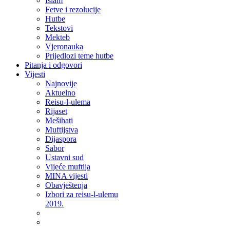
Islam
Fetve i rezolucije
Hutbe
Tekstovi
Mekteb
Vjeronauka
Prijedlozi teme hutbe
Pitanja i odgovori
Vijesti
Najnovije
Aktuelno
Reisu-l-ulema
Rijaset
Mešihati
Muftijstva
Dijaspora
Sabor
Ustavni sud
Vijeće muftija
MINA vijesti
Obavještenja
Izbori za reisu-l-ulemu
2019.