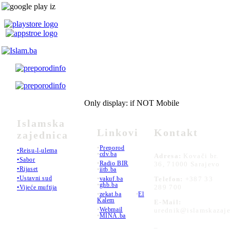
Only display: if NOT Mobile
Islamska
Linkovi
Kontakt
zajednica
•
Preporod
•Reisu-l-ulema
•
cdv.ba
Adresa:
Kovači br.
•Sabor
•
Radio BIR
36, 71000 Sarajevo
•Rijaset
•
iitb.ba
•Ustavni sud
•
vakuf.ba
Telefon:
+387 33
•
ghb.ba
289 700
•Vijeće muftija
•
zekat.ba
•
El
Kalem
E-Mail:
•
Webmail
urednik@islamskazaje
•
MINA.ba
_