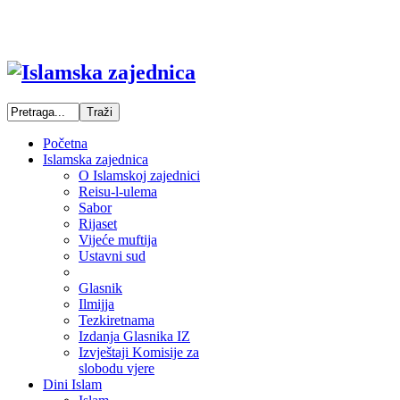
Početna
Islamska zajednica
O Islamskoj zajednici
Reisu-l-ulema
Sabor
Rijaset
Vijeće muftija
Ustavni sud
Glasnik
Ilmijja
Tezkiretnama
Izdanja Glasnika IZ
Izvještaji Komisije za
slobodu vjere
Dini Islam