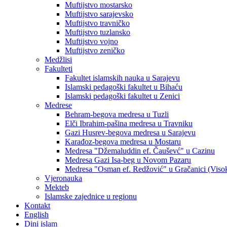
Muftijstvo mostarsko
Muftijstvo sarajevsko
Muftijstvo travničko
Muftijstvo tuzlansko
Muftijstvo vojno
Muftijstvo zeničko
Medžlisi
Fakulteti
Fakultet islamskih nauka u Sarajevu
Islamski pedagoški fakultet u Bihaću
Islamski pedagoški fakultet u Zenici
Medrese
Behram-begova medresa u Tuzli
Elči Ibrahim-pašina medresa u Travniku
Gazi Husrev-begova medresa u Sarajevu
Karađoz-begova medresa u Mostaru
Medresa "Džemaluddin ef. Čauševć" u Cazinu
Medresa Gazi Isa-beg u Novom Pazaru
Medresa "Osman ef. Redžović" u Gračanici (Viso
Vjeronauka
Mekteb
Islamske zajednice u regionu
Kontakt
English
Dini islam