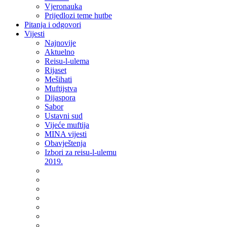
Vjeronauka
Prijedlozi teme hutbe
Pitanja i odgovori
Vijesti
Najnovije
Aktuelno
Reisu-l-ulema
Rijaset
Mešihati
Muftijstva
Dijaspora
Sabor
Ustavni sud
Vijeće muftija
MINA vijesti
Obavještenja
Izbori za reisu-l-ulemu
2019.