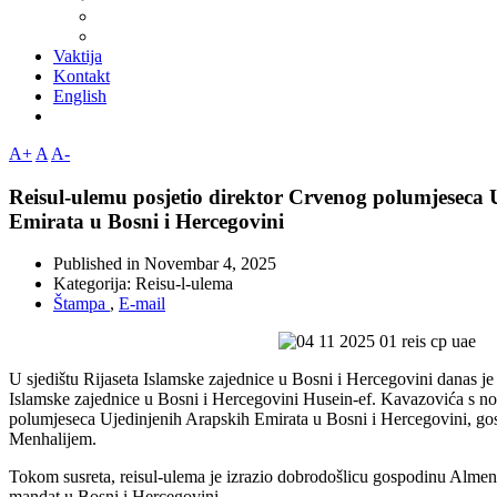
Vaktija
Kontakt
English
A+
A
A-
Reisul-ulemu posjetio direktor Crvenog polumjeseca 
Emirata u Bosni i Hercegovini
Published in
Novembar 4, 2025
Kategorija:
Reisu-l-ulema
Štampa
,
E-mail
U sjedištu Rijaseta Islamske zajednice u Bosni i Hercegovini danas je
Islamske zajednice u Bosni i Hercegovini Husein-ef. Kavazovića s 
polumjeseca Ujedinjenih Arapskih Emirata u Bosni i Hercegovini, 
Menhalijem.
Tokom susreta, reisul-ulema je izrazio dobrodošlicu gospodinu Almen
mandat u Bosni i Hercegovini.