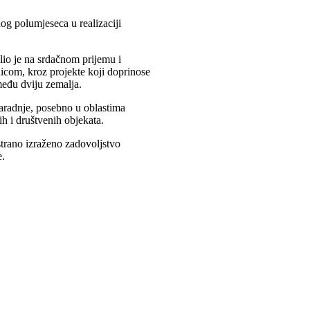
og polumjeseca u realizaciji
o je na srdačnom prijemu i
nicom, kroz projekte koji doprinose
među dviju zemalja.
saradnje, posebno u oblastima
h i društvenih objekata.
ostrano izraženo zadovoljstvo
e.