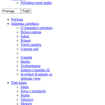
Prijedlozi teme hutbe
Početna
Islamska zajednica
O Islamskoj zajednici
Reisu-l-ulema
Sabor
Rijaset
Vijeće muftija
Ustavni sud
Glasnik
Ilmijja
Tezkiretnama
Izdanja Glasnika IZ
Izvještaji Komisije za
slobodu vjere
Dini Islam
Islam
Fetve i rezolucije
Hutbe
Tekstovi
Mekteb