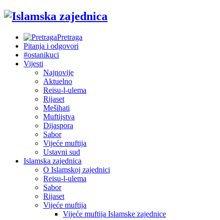
Pretraga
Pitanja i odgovori
#ostanikuci
Vijesti
Najnovije
Aktuelno
Reisu-l-ulema
Rijaset
Mešihati
Muftijstva
Dijaspora
Sabor
Vijeće muftija
Ustavni sud
Islamska zajednica
O Islamskoj zajednici
Reisu-l-ulema
Sabor
Rijaset
Vijeće muftija
Vijeće muftija Islamske zajednice