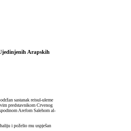
Ujedinjenih Arapskih
 održan sastanak reisul-uleme
novim predstavnikom Crvenog
gospodinom Arefom Salehom al-
haliju i poželio mu uspješan