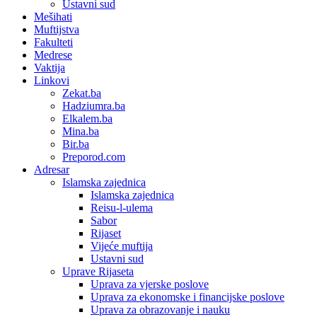
Ustavni sud
Mešihati
Muftijstva
Fakulteti
Medrese
Vaktija
Linkovi
Zekat.ba
Hadziumra.ba
Elkalem.ba
Mina.ba
Bir.ba
Preporod.com
Adresar
Islamska zajednica
Islamska zajednica
Reisu-l-ulema
Sabor
Rijaset
Vijeće muftija
Ustavni sud
Uprave Rijaseta
Uprava za vjerske poslove
Uprava za ekonomske i financijske poslove
Uprava za obrazovanje i nauku