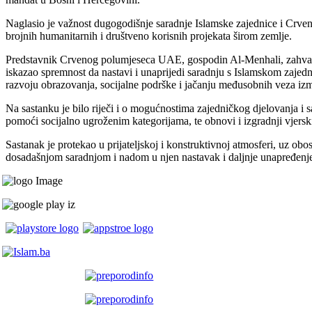
Naglasio je važnost dugogodišnje saradnje Islamske zajednice i Crven
brojnih humanitarnih i društveno korisnih projekata širom zemlje.
Predstavnik Crvenog polumjeseca UAE, gospodin Al-Menhali, zahvali
iskazao spremnost da nastavi i unaprijedi saradnju s Islamskom zajed
razvoju obrazovanja, socijalne podrške i jačanju međusobnih veza iz
Na sastanku je bilo riječi i o mogućnostima zajedničkog djelovanja i 
pomoći socijalno ugroženim kategorijama, te obnovi i izgradnji vjerski
Sastanak je protekao u prijateljskoj i konstruktivnoj atmosferi, uz ob
dosadašnjom saradnjom i nadom u njen nastavak i daljnje unapređenj