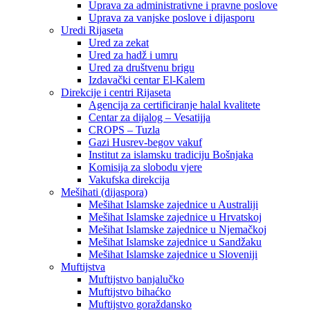
Uprava za administrativne i pravne poslove
Uprava za vanjske poslove i dijasporu
Uredi Rijaseta
Ured za zekat
Ured za hadž i umru
Ured za društvenu brigu
Izdavački centar El-Kalem
Direkcije i centri Rijaseta
Agencija za certificiranje halal kvalitete
Centar za dijalog – Vesatijja
CROPS – Tuzla
Gazi Husrev-begov vakuf
Institut za islamsku tradiciju Bošnjaka
Komisija za slobodu vjere
Vakufska direkcija
Mešihati (dijaspora)
Mešihat Islamske zajednice u Australiji
Mešihat Islamske zajednice u Hrvatskoj
Mešihat Islamske zajednice u Njemačkoj
Mešihat Islamske zajednice u Sandžaku
Mešihat Islamske zajednice u Sloveniji
Muftijstva
Muftijstvo banjalučko
Muftijstvo bihaćko
Muftijstvo goraždansko