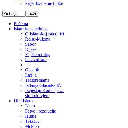
Prijedlozi teme hutbe
Početna
Islamska zajednica
O Islamskoj zajednici
Reisu-l-ulema
Sabor
Rijaset
Vijeće muftija
Ustavni sud
Glasnik
Ilmijja
Tezkiretnama
Izdanja Glasnika IZ
Izvještaji Komisije za
slobodu vjere
Dini Islam
Islam
Fetve i rezolucije
Hutbe
Tekstovi
Mekteb