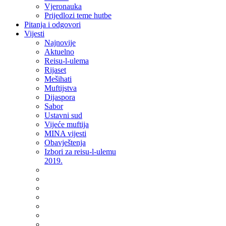
Vjeronauka
Prijedlozi teme hutbe
Pitanja i odgovori
Vijesti
Najnovije
Aktuelno
Reisu-l-ulema
Rijaset
Mešihati
Muftijstva
Dijaspora
Sabor
Ustavni sud
Vijeće muftija
MINA vijesti
Obavještenja
Izbori za reisu-l-ulemu
2019.