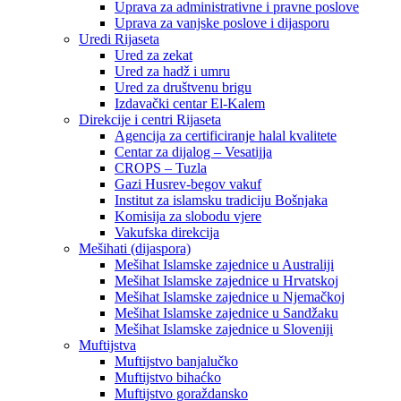
Uprava za administrativne i pravne poslove
Uprava za vanjske poslove i dijasporu
Uredi Rijaseta
Ured za zekat
Ured za hadž i umru
Ured za društvenu brigu
Izdavački centar El-Kalem
Direkcije i centri Rijaseta
Agencija za certificiranje halal kvalitete
Centar za dijalog – Vesatijja
CROPS – Tuzla
Gazi Husrev-begov vakuf
Institut za islamsku tradiciju Bošnjaka
Komisija za slobodu vjere
Vakufska direkcija
Mešihati (dijaspora)
Mešihat Islamske zajednice u Australiji
Mešihat Islamske zajednice u Hrvatskoj
Mešihat Islamske zajednice u Njemačkoj
Mešihat Islamske zajednice u Sandžaku
Mešihat Islamske zajednice u Sloveniji
Muftijstva
Muftijstvo banjalučko
Muftijstvo bihaćko
Muftijstvo goraždansko