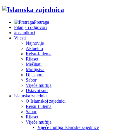
Pretraga
Pitanja i odgovori
#ostanikuci
Vijesti
Najnovije
Aktuelno
Reisu-l-ulema
Rijaset
Mešihati
Muftijstva
Dijaspora
Sabor
Vijeće muftija
Ustavni sud
Islamska zajednica
O Islamskoj zajednici
Reisu-l-ulema
Sabor
Rijaset
Vijeće muftija
Vijeće muftija Islamske zajednice