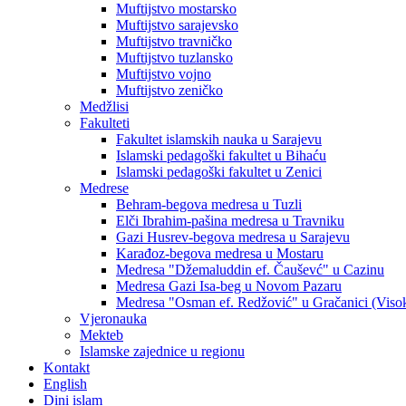
Muftijstvo mostarsko
Muftijstvo sarajevsko
Muftijstvo travničko
Muftijstvo tuzlansko
Muftijstvo vojno
Muftijstvo zeničko
Medžlisi
Fakulteti
Fakultet islamskih nauka u Sarajevu
Islamski pedagoški fakultet u Bihaću
Islamski pedagoški fakultet u Zenici
Medrese
Behram-begova medresa u Tuzli
Elči Ibrahim-pašina medresa u Travniku
Gazi Husrev-begova medresa u Sarajevu
Karađoz-begova medresa u Mostaru
Medresa "Džemaluddin ef. Čauševć" u Cazinu
Medresa Gazi Isa-beg u Novom Pazaru
Medresa "Osman ef. Redžović" u Gračanici (Viso
Vjeronauka
Mekteb
Islamske zajednice u regionu
Kontakt
English
Dini islam