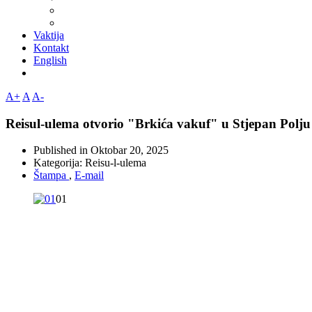
Vaktija
Kontakt
English
A+
A
A-
Reisul-ulema otvorio "Brkića vakuf" u Stjepan Polj
Published in
Oktobar 20, 2025
Kategorija:
Reisu-l-ulema
Štampa
,
E-mail
01