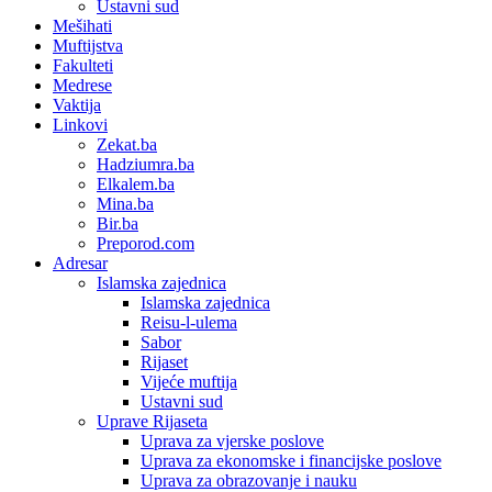
Ustavni sud
Mešihati
Muftijstva
Fakulteti
Medrese
Vaktija
Linkovi
Zekat.ba
Hadziumra.ba
Elkalem.ba
Mina.ba
Bir.ba
Preporod.com
Adresar
Islamska zajednica
Islamska zajednica
Reisu-l-ulema
Sabor
Rijaset
Vijeće muftija
Ustavni sud
Uprave Rijaseta
Uprava za vjerske poslove
Uprava za ekonomske i financijske poslove
Uprava za obrazovanje i nauku