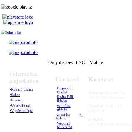
Only display: if NOT Mobile
Islamska
Linkovi
Kontakt
zajednica
•
Preporod
•Reisu-l-ulema
•
cdv.ba
Adresa:
Kovači br.
•Sabor
•
Radio BIR
36, 71000 Sarajevo
•Rijaset
•
iitb.ba
•Ustavni sud
•
vakuf.ba
Telefon:
+387 33
•
ghb.ba
289 700
•Vijeće muftija
•
zekat.ba
•
El
Kalem
E-Mail:
•
Webmail
urednik@islamskazaje
•
MINA.ba