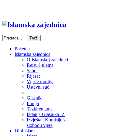
Početna
Islamska zajednica
O Islamskoj zajednici
Reisu-l-ulema
Sabor
Rijaset
Vijeće muftija
Ustavni sud
Glasnik
Ilmijja
Tezkiretnama
Izdanja Glasnika IZ
Izvještaji Komisije za
slobodu vjere
Dini Islam