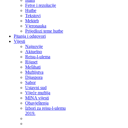
Islam
Fetve i rezolucije
Hutbe
Tekstovi
Mekteb
Vjeronauka
Prijedlozi teme hutbe
Pitanja i odgovori
Vijesti
Najnovije
Aktuelno
Reisu-l-ulema
Rijaset
Mešihati
Muftijstva
Dijaspora
Sabor
Ustavni sud
Vijeće muftija
MINA vijesti
Obavještenja
Izbori za reisu-l-ulemu
2019.