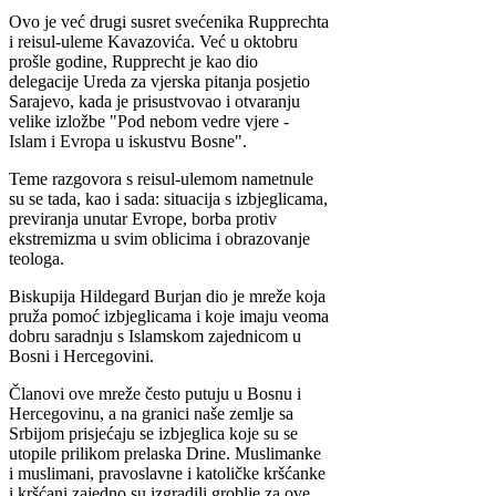
Ovo je već drugi susret svećenika Rupprechta
i reisul-uleme Kavazovića. Već u oktobru
prošle godine, Rupprecht je kao dio
delegacije Ureda za vjerska pitanja posjetio
Sarajevo, kada je prisustvovao i otvaranju
velike izložbe "Pod nebom vedre vjere -
Islam i Evropa u iskustvu Bosne".
Teme razgovora s reisul-ulemom nametnule
su se tada, kao i sada: situacija s izbjeglicama,
previranja unutar Evrope, borba protiv
ekstremizma u svim oblicima i obrazovanje
teologa.
Biskupija Hildegard Burjan dio je mreže koja
pruža pomoć izbjeglicama i koje imaju veoma
dobru saradnju s Islamskom zajednicom u
Bosni i Hercegovini.
Članovi ove mreže često putuju u Bosnu i
Hercegovinu, a na granici naše zemlje sa
Srbijom prisjećaju se izbjeglica koje su se
utopile prilikom prelaska Drine. Muslimanke
i muslimani, pravoslavne i katoličke kršćanke
i kršćani zajedno su izgradili groblje za ove