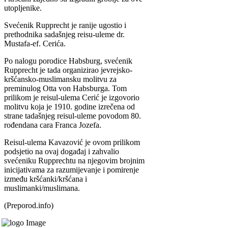
utopljenike.
Svećenik Rupprecht je ranije ugostio i
prethodnika sadašnjeg reisu-uleme dr.
Mustafa-ef. Cerića.
Po nalogu porodice Habsburg, svećenik
Rupprecht je tada organizirao jevrejsko-
kršćansko-muslimansku molitvu za
preminulog Otta von Habsburga. Tom
prilikom je reisul-ulema Cerić je izgovorio
molitvu koja je 1910. godine izrečena od
strane tadašnjeg reisul-uleme povodom 80.
rođendana cara Franca Jozefa.
Reisul-ulema Kavazović je ovom prilikom
podsjetio na ovaj događaj i zahvalio
svećeniku Rupprechtu na njegovim brojnim
inicijativama za razumijevanje i pomirenje
između kršćanki/kršćana i
muslimanki/muslimana.
(Preporod.info)