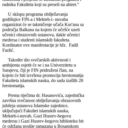
radnika Fakulteta koji su preseli na ahiret."
U sklopu programa obilježavanja
godišnjice FIN-a i Mekteb-i- nuvaba
organizirat će se takmičenje učača Kur'ana sa
područja Balkana na kojem će učešće uzeti
učenici obrazovnih ustanova, dakle učenici
medresa i studenti islamskih fakulteta.
Kordinator ove manifestacije je hfz.
Fadil
Fazlić.
Također dio svečarskih aktivnosti i
ambijenta osjetit će se i na Univerzitetu u
Sarajevu, čiji je FIN pridruženi član, na
kojem će biti izvršena promocija hrestomatija
Fakulteta islamskih nauka, do sada izašlih 28
hrestomatija.
Prema riječima dr. Hasanovića, zajednička
završna svečanost obilježavanja obrazovnih
jubileja ustanova Islamske zajednice,
uključujući Fakultet islamskih nauka,
Mekteb-i-nuvab, Gazi Husrev-begovu
medresu i Gazi Husrev-begovu biblioteku bit
će održana poslije ramazana u Bosanskom