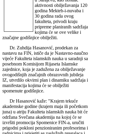
aktivnosti obilježavanja 120
godina Mekteb-i-nuvaba i
30 godina rada ovog
fakulteta, privodi kraju
pripreme planiranih sadržaja
kojima će se ove velike i
značajne godišnjice obilježiti.
Dr. Zuhdija Hasanović, prodekan za
nastavu na FIN, ističe da je Nastavno-naučno
vijeće Fakulteta islamskih nauka u saradnji sa
posebnom Komisijom Rijaseta Islamske
zajednice, koja je zadužena za obilježavanje
ovogodišnjih značajnih obrazovnih jubileja
IZ, utvrdilo okvirni plan i dinamiku sadržaja i
manifestacija kojima će se obilježiti
spomenute godišnjice.
Dr Hasanović kaže: "Krajem tekuće
akademske godine (krajem maja ili početkom
juna) u atriju Fakulteta islamskih nauka bit će
održana Svečana akademija na kojoj će se
izvršiti promocija Spomenice FIN-a, uručiti
prigodni pokloni penzioniranim profesorima i
radnicima i prisjetiti se zaslužnih pregalaca i