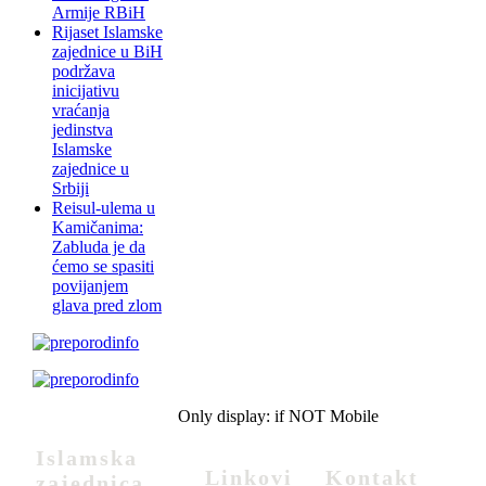
Armije RBiH
Rijaset Islamske
zajednice u BiH
podržava
inicijativu
vraćanja
jedinstva
Islamske
zajednice u
Srbiji
Reisul-ulema u
Kamičanima:
Zabluda je da
ćemo se spasiti
povijanjem
glava pred zlom
Only display: if NOT Mobile
Islamska
Linkovi
Kontakt
zajednica