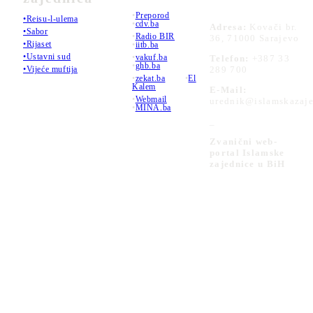
•
Preporod
•Reisu-l-ulema
•
cdv.ba
Adresa:
Kovači br.
•Sabor
•
Radio BIR
36, 71000 Sarajevo
•Rijaset
•
iitb.ba
•Ustavni sud
•
vakuf.ba
Telefon:
+387 33
•
ghb.ba
289 700
•Vijeće muftija
•
zekat.ba
•
El
Kalem
E-Mail:
•
Webmail
urednik@islamskazaje
•
MINA.ba
_
Zvanični web-
portal Islamske
zajednice u BiH