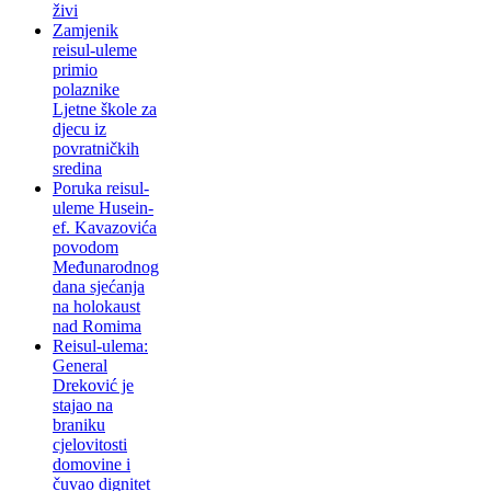
živi
Zamjenik
reisul-uleme
primio
polaznike
Ljetne škole za
djecu iz
povratničkih
sredina
Poruka reisul-
uleme Husein-
ef. Kavazovića
povodom
Međunarodnog
dana sjećanja
na holokaust
nad Romima
Reisul-ulema:
General
Dreković je
stajao na
braniku
cjelovitosti
domovine i
čuvao dignitet