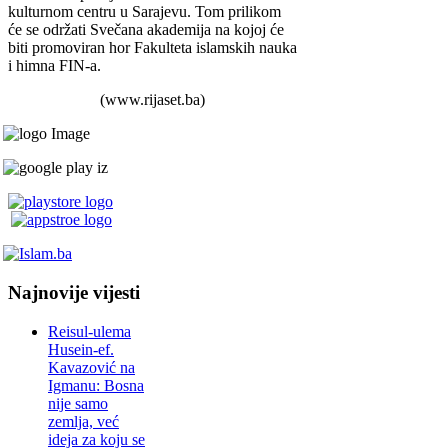
kulturnom centru u Sarajevu. Tom prilikom
će se održati Svečana akademija na kojoj će
biti promoviran hor Fakulteta islamskih nauka
i himna FIN-a.
(www.rijaset.ba)
Najnovije vijesti
Reisul-ulema
Husein-ef.
Kavazović na
Igmanu: Bosna
nije samo
zemlja, već
ideja za koju se