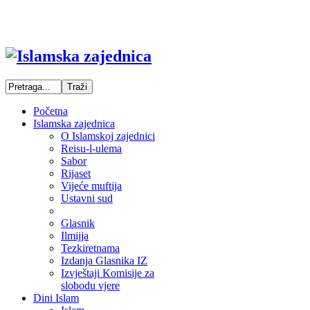
Početna
Islamska zajednica
O Islamskoj zajednici
Reisu-l-ulema
Sabor
Rijaset
Vijeće muftija
Ustavni sud
Glasnik
Ilmijja
Tezkiretnama
Izdanja Glasnika IZ
Izvještaji Komisije za
slobodu vjere
Dini Islam