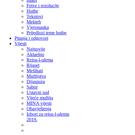
Islam
Fetve i rezolucije
Hutbe
Tekstovi
Mekteb
Vjeronauka
Prijedlozi teme hutbe
Pitanja i odgovori
Vijesti
Najnovije
Aktuelno
Reisu-l-ulema
Rijaset
Mešihati
Muftijstva
Dijaspora
Sabor
Ustavni sud
Vijeće muftija
MINA vijesti
Obavještenja
Izbori za reisu-l-ulemu
2019.