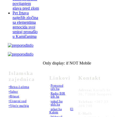
povijanjem
glava pred zlom
Pet žrtava
najtežih zločina
sa elementima
genocida svoj
smiraj pronašlo
u Kamičanima
Only display: if NOT Mobile
Islamska
Linkovi
Kontakt
zajednica
•
Preporod
•Reisu-l-ulema
•
cdv.ba
Adresa:
Kovači br.
•Sabor
•
Radio BIR
36, 71000 Sarajevo
•Rijaset
•
iitb.ba
•Ustavni sud
•
vakuf.ba
Telefon:
+387 33
•
ghb.ba
289 700
•Vijeće muftija
•
zekat.ba
•
El
Kalem
E-Mail: