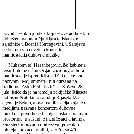
povodu velikih jubileja koji će ove godine biti
obilježeni na području Rijaseta Islamske
zajednice u Bosni i Hercegovini, u Sarajevu
će biti održana i velika koncertna
manifestacija duhovne muzike.
Muharem ef. Hasanbegović, šef kabineta
reisu-l-uleme i član Organizacionog odbora
manifestacije ispred Rijseta IZ, koja će pod
nazivom "Moj ummete" biti održana na
stadionu "Asim Ferhatović" na Koševu 28.
jula, ističe da je na temelju zaključka Rijaseta
potpisan Protokol o saradnji Rijaseta IZ i
agencije Selam, a ova manifestacija koja je u
medijima nazvana koncertom duhovne
muzike u povodu šest stoljeća islama na ovim
prostorima, u suštini je manifestacija javnog
karaktera u povodu obilježavanja velikih
jubileja u tekućoj godini, kao što su 470