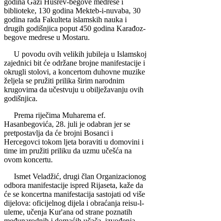
godina Gazi Husrev-begove medrese i
biblioteke, 130 godina Mekteb-i-nuvaba, 30
godina rada Fakulteta islamskih nauka i
drugih godišnjica poput 450 godina Karađoz-
begove medrese u Mostaru.
U povodu ovih velikih jubileja u Islamskoj
zajednici bit će održane brojne manifestacije i
okrugli stolovi, a koncertom duhovne muzike
željela se pružiti prilika širim narodnim
krugovima da učestvuju u obilježavanju ovih
godišnjica.
Prema riječima Muharema ef.
Hasanbegovića, 28. juli je odabran jer se
pretpostavlja da će brojni Bosanci i
Hercegovci tokom ljeta boraviti u domovini i
time im pružiti priliku da uzmu učešća na
ovom koncertu.
Ismet Veladžić, drugi član Organizacionog
odbora manifestacije ispred Rijaseta, kaže da
će se koncertna manifestacija sastojati od više
dijelova: oficijelnog dijela i obraćanja reisu-l-
uleme, učenja Kur'ana od strane poznatih
međunarodnih i domaćih učača, izvođenja