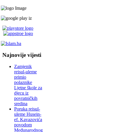
Najnovije vijesti
Zamjenik
reisul-uleme
primio
polaznike
Ljetne škole za
djecu iz
povratničkih
sredina
Poruka reisul-
uleme Husein-
ef. Kavazovića
povodom
Međunarodnog