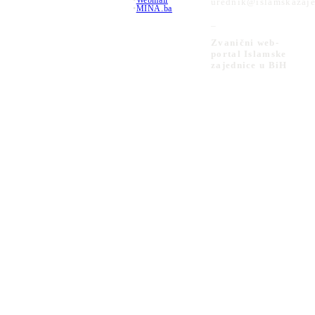
•
Webmail
urednik@islamskazaje
•
MINA.ba
_
Zvanični web-
portal Islamske
zajednice u BiH