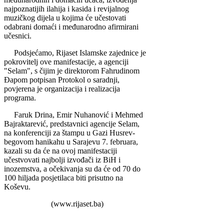
najpoznatijih ilahija i kasida i revijalnog
muzičkog dijela u kojima će učestovati
odabrani domaći i međunarodno afirmirani
učesnici.
Podsjećamo, Rijaset Islamske zajednice je
pokrovitelj ove manifestacije, a agenciji
"Selam", s čijim je direktorom Fahrudinom
Đapom potpisan Protokol o saradnji,
povjerena je organizacija i realizacija
programa.
Faruk Drina, Emir Nuhanović i Mehmed
Bajraktarević, predstavnici agencije Selam,
na konferenciji za štampu u Gazi Husrev-
begovom hanikahu u Sarajevu 7. februara,
kazali su da će na ovoj manifestaciji
učestvovati najbolji izvođači iz BiH i
inozemstva, a očekivanja su da će od 70 do
100 hiljada posjetilaca biti prisutno na
Koševu.
(www.rijaset.ba)