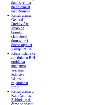
dana sjećanja
na holokaust
nad Romima
Reisul-ulema:
General
Dreković je
stajao na
braniku
cjelovitosti
domovine i
čuvao dignitet
Armije RBiH
Rijaset Islamske
zajednice u BiH
podržava
inicijativu
vraćanja
jedinstva
Islamske
zajednice u
Srbiji
Reisul-ulema u
Kamičanima:
Zabluda je da
ćemo se spasiti