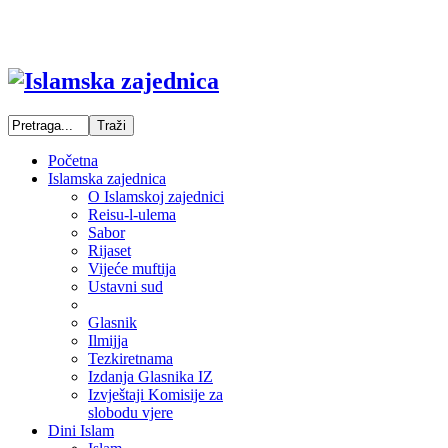
Početna
Islamska zajednica
O Islamskoj zajednici
Reisu-l-ulema
Sabor
Rijaset
Vijeće muftija
Ustavni sud
Glasnik
Ilmijja
Tezkiretnama
Izdanja Glasnika IZ
Izvještaji Komisije za
slobodu vjere
Dini Islam