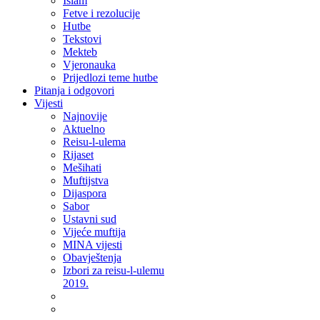
Islam
Fetve i rezolucije
Hutbe
Tekstovi
Mekteb
Vjeronauka
Prijedlozi teme hutbe
Pitanja i odgovori
Vijesti
Najnovije
Aktuelno
Reisu-l-ulema
Rijaset
Mešihati
Muftijstva
Dijaspora
Sabor
Ustavni sud
Vijeće muftija
MINA vijesti
Obavještenja
Izbori za reisu-l-ulemu
2019.