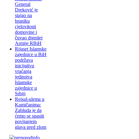
General
Dreković je
stajao na
braniku
cjelovitosti
domovine i
čuvao dignitet
Armije RBiH
Rijaset Islamske
zajednice u BiH
podržava
inicijativu
vraćanja
jedinstva
Islamske
zajednice u
Srbiji
Reisul-ulema u
Kamičanima:
Zabluda je da
ćemo se spasiti
povijanjem
glava pred zlom