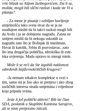
vrlo blizak sa Alijom Izetbegovićem. Da li su,
možda, mogli bili slični razlozi i kada ste Vi u
pitanja?
- Za mene je pisanje i ozbiljno bavljenje
umje­tnošću tako sveta stvar da se ja ne
usuđujem misliti da bi takvi razlozi mogli bili
da Avdo i ja ne dobije­mo nagradu. Zaista ne
smijem mislili da bi neko­ga uskratili za
nagradu za­to što je Bošnjak ili musli­man,
Hrvat ili katolik, Sr­bin ili pravoslavac, zato
što ima drugačija poli­tička, ideološka ili este­
tska uvjerenja. Mada upr­avo to mnogi misle.
Može li se reći da Ste izgubili naklonost
odr­eđenih književnokritičkih krugova?
-Ja nemam nikakve komplekse u vezi s
tim, samo mi je žao ako se pre­tjera i ako zbog
različitih interesa strada umjetnina i vrijednost
koja pripada svima.
Jeste li još politički aktivni? Bili ste član
SDA, poslanik u Skupš­tini Kantona Sarajevo,
ali se niste pretjerano ist­icali.