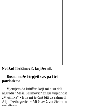
Nedžad Ibrišimović, književnik
Bosna može istrpjeti sve, pa i tri
patriotizma
Vjerujem da kritičari koji mi nisu dali
nagradu "Me
š
a Selimović" znaju vrijednost
„Vječnika" • Bila mi je čast biti uz rahmetli
Aliju Izetbegovića • Mi čitav život živimo u
prelaženju