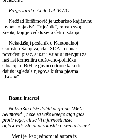
Razgovarala: Anila GAJEVIĆ
Nedžad Ibrišimović je uzburkao kn­jiževnu
javnost objavivši "Vječnik", roman svog
života, koji je već doživio četiri izdanja.
Nekadašnji poslanik u Kantonalnoj
skupštini Sarajeva, član SDA, a da­nas
povučeni pisac, slikar i vajar u intervjuu za
naš list komentira društveno-poliiičku
situaciju u BiH te govori o tome kako bi
daiuis izgledala njegova kultna pjesma
„Bosna".
Rasuti interesi
Nakon što niste dobili nagradu "Meša
Selimović", neke sa vaše kolege digli glas
protiv toga, ali se Vi u javnosti niste
oglašavali. Šta danas mislile o svemu tome?
- Meni je, kao jednom ud autora iz