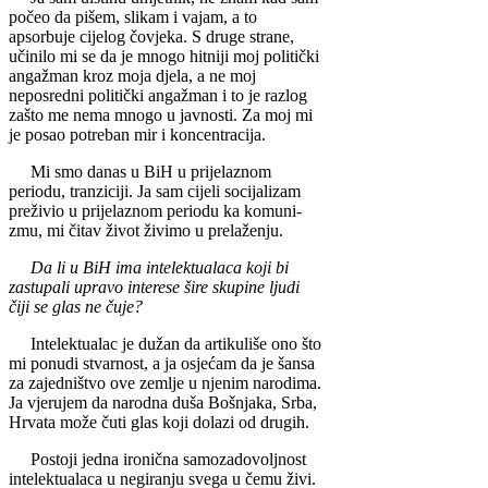
počeo da pišem, slikam i vajam, a to
apsorbuje cije­log čovjeka. S druge stra­ne,
učinilo mi se da je mnogo hitniji moj poli­tički
angažman kroz moja djela, a ne moj
neposredni politički angažman i to je razlog
zašto me nema mnogo u javnosti. Za moj mi
je posao potreban mir i koncentracija.
Mi smo danas u BiH u prijelaznom
periodu, tra­nziciji. Ja sam cijeli soci­jalizam
preživio u prijela­znom periodu ka komuni­
zmu, mi čitav život živi­mo u prelaženju.
Da li u BiH ima inte­lektualaca koji bi
zastu­pali upravo interese šire skupine ljudi
čiji se glas ne čuje?
Intelektualac je dužan da artikuliše ono što
mi ponudi stvarnost, a ja osjećam da je šansa
za zajedništvo ove zemlje u njenim narodima.
Ja vjer­ujem da narodna duša Bošnjaka, Srba,
Hrvata može čuti glas koji dolazi od drugih.
Postoji jedna ironična samozadovoljnost
intelektualaca u negiranju svega u čemu živi.