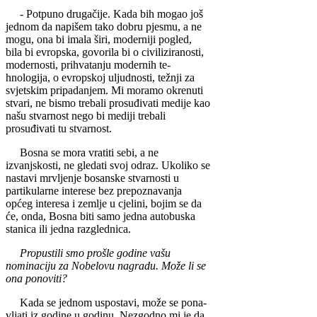
- Potpuno drugačije. Kada bih mogao još
je­dnom da napišem tako dobru pjesmu, a ne
mogu, ona bi imala širi, moder­niji pogled,
bila bi evro­pska, govorila bi o civiliziranosti,
modernosti, prihvatanju modernih te­
hnologija, o evropskoj uljudnosti, težnji za
svje­tskim pripadanjem. Mi moramo okrenuti
stvari, ne bismo trebali pro­suđivati medije kao
našu stvarnost nego bi mediji trebali
prosuđivati tu stvarnost.
Bosna se mora vratiti sebi, a ne
izvanjskosti, ne gledati svoj odraz. Ukoli­ko se
nastavi mrvljenje bosanske stvarnosti u
partikularne interese bez pre­poznavanja
općeg interesa i zemlje u cjelini, bojim se da
će, onda, Bosna biti sa­mo jedna autobuska
stani­ca ili jedna razglednica.
Propustili smo prošle godine vašu
nominaciju za Nobelovu nagradu. Može li se
ona ponoviti?
Kada se jednom uspostavi, može se pona­
vljati iz godine u godinu. Nezgodno mi je da