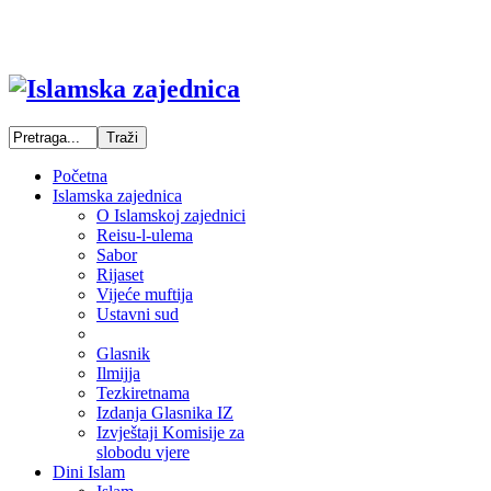
Početna
Islamska zajednica
O Islamskoj zajednici
Reisu-l-ulema
Sabor
Rijaset
Vijeće muftija
Ustavni sud
Glasnik
Ilmijja
Tezkiretnama
Izdanja Glasnika IZ
Izvještaji Komisije za
slobodu vjere
Dini Islam