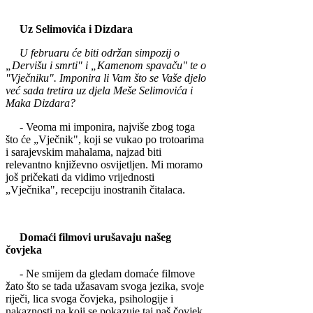
Uz Selimovića i Dizdara
U februaru će biti održan simpozij o
„Dervišu i smrti" i „Kamenom spavaču" te o
"Vječniku". Imp­onira li Vam što se Vaše djelo
već sada tr­etira uz djela Meše Selimovića i
Maka Dizdara?
- Veoma mi imponira, najviše zbog toga
što će „Vječnik", koji se vukao po trotoarima
i sarajevskim mahalama, najzad biti
relevantno književno osvijetljen. Mi moramo
još pričekati da vidimo vr­ijednosti
„Vječnika", recepciju inostranih čitalaca.
Doma
ć
i
filmovi
uru
š
avaju
na
š
eg
č
ovjeka
-
Ne
smijem
da
gle
dam
doma
ć
e
filmove
ž
ato
š
to
se
tada
u
ž
asavam
svoga
jezika
,
svoje
rije
č
i
,
lica
svoga
č
ovje
ka
,
psihologije
i
nakaznosti
na
koji
se
poka
zuje
t
aj
na
š č
ovjek
.