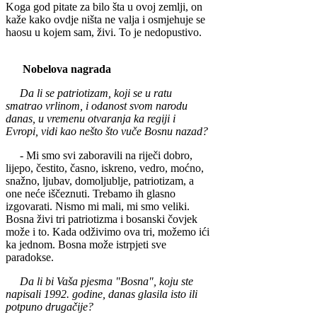
Koga god pi­tate za bilo šta u ovoj ze­mlji, on
kaže kako ovdje ništa ne valja i osmjehuje se
haosu u kojem sam, živi. To je nedopustivo.
Nobelova nagrada
Da li se patriotizam, koji se u ratu
smatrao vrlinom, i odanost svom narodu
danas, u vreme­nu otvaranja ka regiji i
Evropi, vidi kao nešto što vuče Bosnu nazad?
- Mi smo svi zaboravili na riječi dobro,
lijepo, čes­tito, časno, iskreno, vedro, moćno,
snažno, ljubav, domoljublje, patriotizam, a
one neće iščeznuti. Tre­bamo ih glasno
izgovarati. Nismo mi mali, mi smo veliki.
Bosna živi tri patri­otizma i bosanski čovjek
može i to. Kada odživimo ova tri, možemo ići
ka je­dnom. Bosna može istrpjeti sve
paradokse.
Da li bi Vaša pjesma "Bosna", koju ste
napi­sali 1992. godine, danas glasila isto ili
potpuno drugačije?