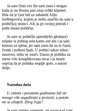
Ja sam činio sve šio sam znao i mogao
kada je na Bosnu pao onaj veliki kijamet.
Bila mi je čast bi­li uz rahmetli Aliju
Izetbegovića, kojem je nešto značilo da sam u
političkoj stranci. Ali, ja po svojoj prirodi i
psihi ni­sam političar.
Ja sam se politički opr­edijelio gledajući
seljake iz jednog sela kamo oni idu i ja sam
krenuo sa nji­ma, jer sam znao da su to časni,
čestiti i pošteni lju­di. U politici takav izbor,
naravno, ništa ne znači. Danas je politika za
mene vrlo komplikovana stvar i ja imam
osjećaj da je politika negdje gore, a narod
dolje.
Narodna duša
U ratnim i poratnim godinama bili ste
mnogo više angažirani u javno­sti, a potom
ste se ušutjeli. Zbog čega?
Ja sam uistinu umje­tnik, ne znam kad sam