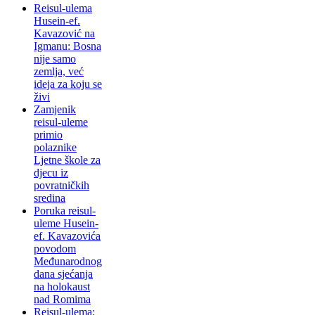
Reisul-ulema
Husein-ef.
Kavazović na
Igmanu: Bosna
nije samo
zemlja, već
ideja za koju se
živi
Zamjenik
reisul-uleme
primio
polaznike
Ljetne škole za
djecu iz
povratničkih
sredina
Poruka reisul-
uleme Husein-
ef. Kavazovića
povodom
Međunarodnog
dana sjećanja
na holokaust
nad Romima
Reisul-ulema: