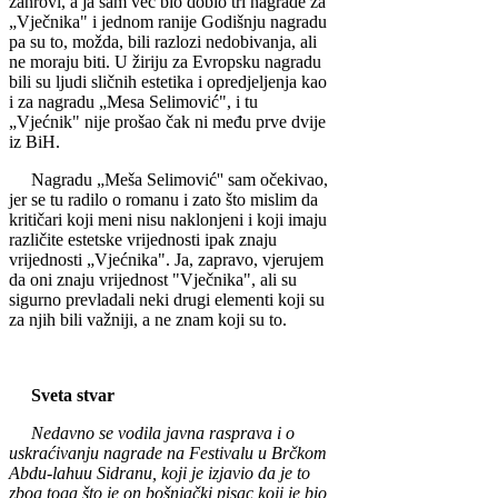
žanrovi, a ja sam već bio dobio tri nagrade za
„Vječnika" i jednom ra­nije Godišnju nagradu
pa su to, možda, bili razlozi nedobivanja, ali
ne mora­ju biti. U žiriju za Evro­psku nagradu
bili su ljudi sličnih estetika i opredje­ljenja kao
i za nagradu „Mesa Selimović", i tu
„Vjećnik" nije prošao čak ni među prve dvije
iz BiH.
Nagradu „Meša Selimović'' sam očekivao,
jer se tu radilo o romanu i za­to što mislim da
kritičari koji meni nisu naklonjeni i koji imaju
različite este­tske vrijednosti ipak znaju
vrijednosti „Vjećnika". Ja, zapravo, vjerujem
da oni znaju vrijednost "Vječni­ka", ali su
sigurno prevla­dali neki drugi elementi koji su
za njih bili važniji, a ne znam koji su to.
Sveta stvar
Nedavno se vodila ja­vna rasprava i o
uskraćivanju nagrade na Fe­stivalu u Brčkom
Abdu-lahuu Sidranu, koji je izjavio da je to
zbog toga što je on bošnjački pisac koji je bio