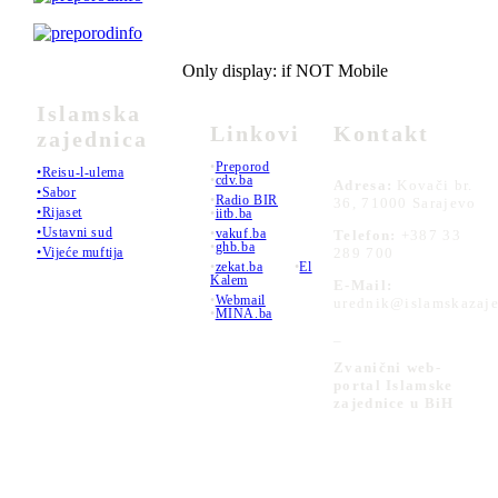
Only display: if NOT Mobile
Islamska
Linkovi
Kontakt
zajednica
•
Preporod
•Reisu-l-ulema
•
cdv.ba
Adresa:
Kovači br.
•Sabor
•
Radio BIR
36, 71000 Sarajevo
•Rijaset
•
iitb.ba
•Ustavni sud
•
vakuf.ba
Telefon:
+387 33
•
ghb.ba
289 700
•Vijeće muftija
•
zekat.ba
•
El
Kalem
E-Mail:
•
Webmail
urednik@islamskazaje
•
MINA.ba
_
Zvanični web-
portal Islamske
zajednice u BiH