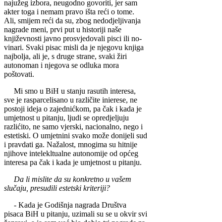
najužeg izbo­ra, neugodno govoriti, jer sam
akter toga i nemam pravo išta reći o tome.
Ali, smijem reći da su, zbog nedodjeljivanja
nagrade meni, prvi put u historiji naše
književnosti javno prosvjedovali pisci ili no­
vinari. Svaki pisac misli da je njegovu knjiga
na­jbolja, ali je, s druge stra­ne, svaki žiri
autonoman i njegova se odluka mora
poštovati.
Mi smo u BiH u stanju rasutih interesa,
sve je rasparcelisano u različite inierese, ne
postoji ideja o zajednićkom, pa čak i ka­da je
umjetnost u pitanju, ljudi se opredjeljuju
razlićito, ne samo vjerski, nacionalno, nego i
estetiski. O umjetnini svako može donijeli sud
i pravdati ga. Nažalost, mnogi­ma su hitnije
njihove intelekltualne autonomije od općeg
interesa pa čak i kada je umjetnost u pita­nju.
Da li mislite da su konkretno u vašem
sluč­aju, presudili estetski kr­iteriji?
- Kada je Godišnja na­grada Društva
pisaca BiH u pitanju, uzimali su se u okvir svi