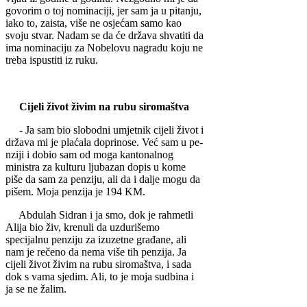
govor­im o toj nominaciji, jer sam ja u pitanju,
iako to, zaista, više ne osjećam sa­mo kao
svoju stvar. Na­dam se da će država shvatiti da
ima nominaciju za No­belovu nagradu koju ne
treba ispustiti iz ruku.
Cijeli život živim na rubu siromaštva
- Ja sam bio slobodni umjetnik cijeli život i
država mi je plaćala do­prinose. Već sam u pe­
nziji i dobio sam od mo­ga kantonalnog
ministra za kulturu ljubazan do­pis u kome
piše da sam za penziju, ali da i dalje mogu da
pišem. Moja penzija je 194 KM.
Abdulah Sidran i ja smo, dok je rahmetli
Alija bio živ, krenuli da uzdurišemo
specijalnu penziju za izuzetne građane, ali
nam je rečeno da nema više tih penzija. Ja
cijeli život živim na rubu siromaštva, i sada
dok s vama sjedim. Ali, to je moja sudbina i
ja se ne žalim.