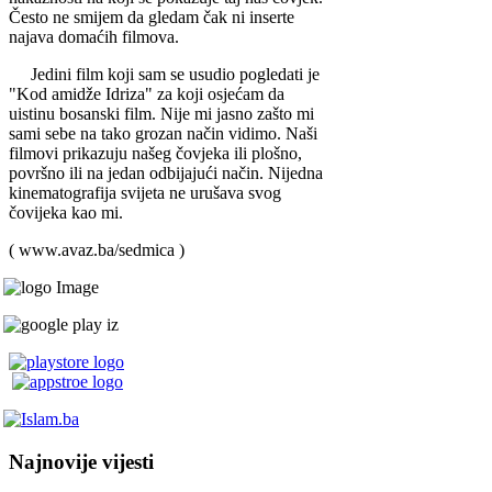
Često ne smijem da gledam čak ni inserte
najava domaćih filmova.
Jedini film koji sam se usudio pogledati je
"Kod amidže Idriza" za koji osjećam da
uistinu bosanski film. Nije mi jasno zašto mi
sami sebe na tako grozan način vidimo. Naši
fi­lmovi prikazuju našeg čovjeka ili plošno,
po­vršno ili na jedan odbi­jajući način. Nijedna
kinematografija svijeta ne urušava svog
čovijeka kao mi.
( www.avaz.ba/sedmica )
Najnovije vijesti