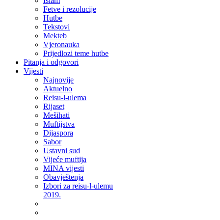
Islam
Fetve i rezolucije
Hutbe
Tekstovi
Mekteb
Vjeronauka
Prijedlozi teme hutbe
Pitanja i odgovori
Vijesti
Najnovije
Aktuelno
Reisu-l-ulema
Rijaset
Mešihati
Muftijstva
Dijaspora
Sabor
Ustavni sud
Vijeće muftija
MINA vijesti
Obavještenja
Izbori za reisu-l-ulemu
2019.