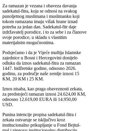
Za ramazan je vezana i obaveza davanja
sadekatul-fitra, koja se odnosi na svakog
punoljetnog muslimana i muslimanku koji
tokom ramazana imaju višak hrane iznad
potreba za jedan dan. Sadekatul-fitr daje
izdržavatelj porodice, i to za sebe i za članove
svoje porodice, u skladu s vlastitim
materijalnim mogućnostima.
Podsjećamo i da je Vijeće muftija Islamske
zajednice u Bosni i Hercegovini donijelo
odluku da iznos sadekatul-fitra za ramazan
1447. hidžretske godine, odnosno 2026.
godinu, za područje naše zemlje iznosi 15
KM, 20 KM i 25 KM.
Iznos nisaba, kao praga obaveznosti zekata,
za predstojeći ramazan iznosi 24.624,00 KM,
odnosno 12.619,00 EURA ili 14.950,00
USD.
Punina intencije propisa sadekatul-fitra i
zekata ostvaruje se isključivo kroz
institucionalno prikupljanje u Fond Bejtul-
mal i njegovu institucionalnu distribuciju,