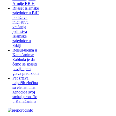
Armije RBiH
Rijaset Islamske
zajednice u BiH
podržava
inicijativu
vraćanja
jedinstva
Islamske
zajednice u
Srbiji
Reisul-ulema u
Kamičanima:
Zabluda je da
ćemo se spasiti
povijanjem
glava pred zlom
Pet žrtava
najtežih zločina
sa elementima
genocida svoj
smiraj pronašlo
u Kamičanima