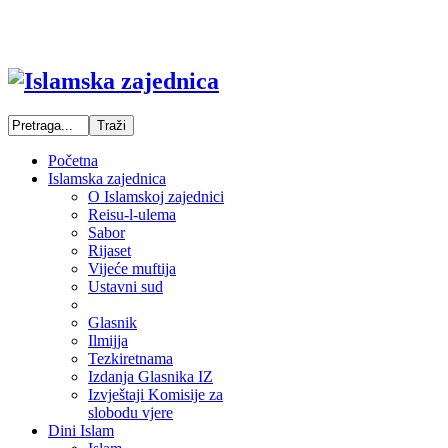
Početna
Islamska zajednica
O Islamskoj zajednici
Reisu-l-ulema
Sabor
Rijaset
Vijeće muftija
Ustavni sud
Glasnik
Ilmijja
Tezkiretnama
Izdanja Glasnika IZ
Izvještaji Komisije za
slobodu vjere
Dini Islam