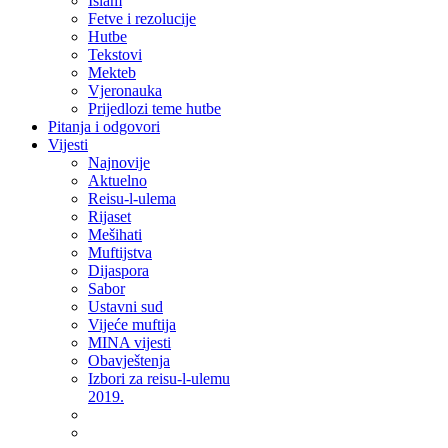
Islam
Fetve i rezolucije
Hutbe
Tekstovi
Mekteb
Vjeronauka
Prijedlozi teme hutbe
Pitanja i odgovori
Vijesti
Najnovije
Aktuelno
Reisu-l-ulema
Rijaset
Mešihati
Muftijstva
Dijaspora
Sabor
Ustavni sud
Vijeće muftija
MINA vijesti
Obavještenja
Izbori za reisu-l-ulemu
2019.