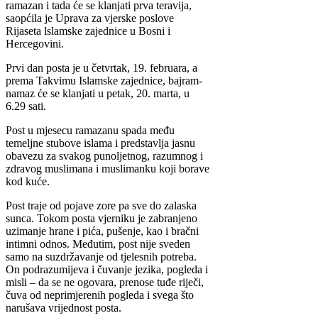
ramazan i tada će se klanjati prva teravija,
saopćila je Uprava za vjerske poslove
Rijaseta lslamske zajednice u Bosni i
Hercegovini.
Prvi dan posta je u četvrtak, 19. februara, a
prema Takvimu Islamske zajednice, bajram-
namaz će se klanjati u petak, 20. marta, u
6.29 sati.
Post u mjesecu ramazanu spada među
temeljne stubove islama i predstavlja jasnu
obavezu za svakog punoljetnog, razumnog i
zdravog muslimana i muslimanku koji borave
kod kuće.
Post traje od pojave zore pa sve do zalaska
sunca. Tokom posta vjerniku je zabranjeno
uzimanje hrane i pića, pušenje, kao i bračni
intimni odnos. Međutim, post nije sveden
samo na suzdržavanje od tjelesnih potreba.
On podrazumijeva i čuvanje jezika, pogleda i
misli – da se ne ogovara, prenose tuđe riječi,
čuva od neprimjerenih pogleda i svega što
narušava vrijednost posta.