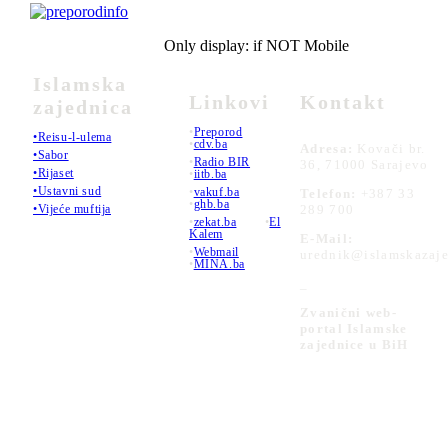
Only display: if NOT Mobile
Islamska
Linkovi
Kontakt
zajednica
•
Preporod
•Reisu-l-ulema
•
cdv.ba
Adresa:
Kovači br.
•Sabor
•
Radio BIR
36, 71000 Sarajevo
•Rijaset
•
iitb.ba
•Ustavni sud
•
vakuf.ba
Telefon:
+387 33
•
ghb.ba
289 700
•Vijeće muftija
•
zekat.ba
•
El
Kalem
E-Mail:
•
Webmail
urednik@islamskazaje
•
MINA.ba
_
Zvanični web-
portal Islamske
zajednice u BiH