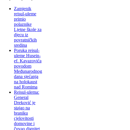
Zamjenik
reisul-uleme
primio
polaznike
Ljetne škole za
djecu iz
povratničkih
sredina
Poruka reisul-
uleme Husein-
ef. Kavazovića
povodom
Međunarodnog
dana sjećanja
na holokaust
nad Romima
Reisul-ulema:
General
Dreković je
stajao na
braniku
cjelovitosti
domovine i
čuvao dignitet