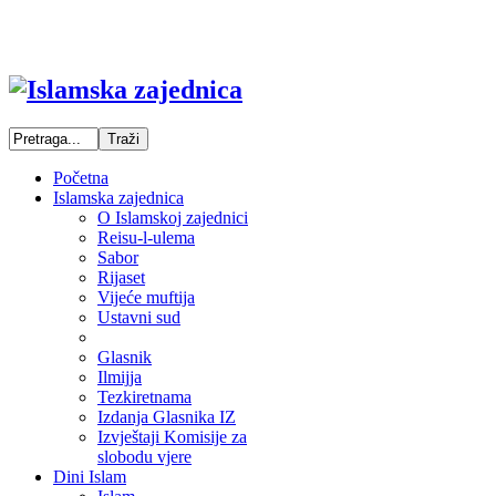
Početna
Islamska zajednica
O Islamskoj zajednici
Reisu-l-ulema
Sabor
Rijaset
Vijeće muftija
Ustavni sud
Glasnik
Ilmijja
Tezkiretnama
Izdanja Glasnika IZ
Izvještaji Komisije za
slobodu vjere
Dini Islam