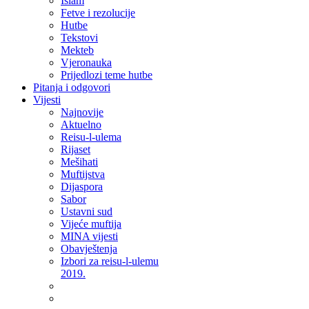
Islam
Fetve i rezolucije
Hutbe
Tekstovi
Mekteb
Vjeronauka
Prijedlozi teme hutbe
Pitanja i odgovori
Vijesti
Najnovije
Aktuelno
Reisu-l-ulema
Rijaset
Mešihati
Muftijstva
Dijaspora
Sabor
Ustavni sud
Vijeće muftija
MINA vijesti
Obavještenja
Izbori za reisu-l-ulemu
2019.