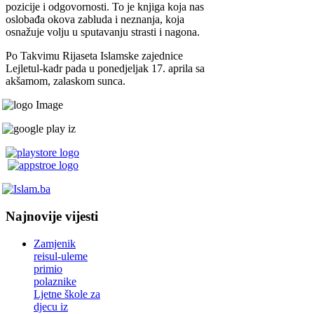
pozicije i odgovornosti. To je knjiga koja nas
oslobađa okova zabluda i neznanja, koja
osnažuje volju u sputavanju strasti i nagona.
Po Takvimu Rijaseta Islamske zajednice
Lejletul-kadr pada u ponedjeljak 17. aprila sa
akšamom, zalaskom sunca.
Najnovije vijesti
Zamjenik
reisul-uleme
primio
polaznike
Ljetne škole za
djecu iz