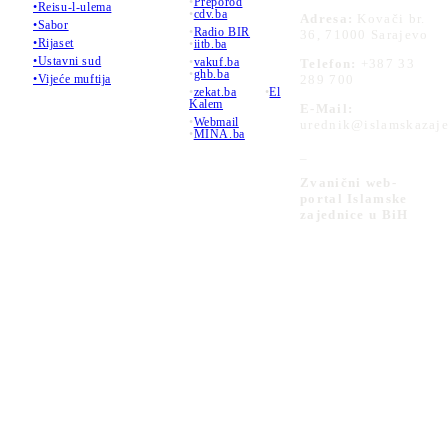
•
Preporod
•Reisu-l-ulema
•
cdv.ba
Adresa:
Kovači br.
•Sabor
•
Radio BIR
36, 71000 Sarajevo
•Rijaset
•
iitb.ba
•Ustavni sud
•
vakuf.ba
Telefon:
+387 33
•
ghb.ba
289 700
•Vijeće muftija
•
zekat.ba
•
El
Kalem
E-Mail:
•
Webmail
urednik@islamskazaje
•
MINA.ba
_
Zvanični web-
portal Islamske
zajednice u BiH