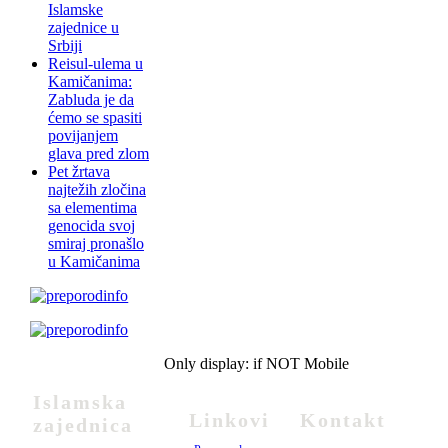
Islamske
zajednice u
Srbiji
Reisul-ulema u
Kamičanima:
Zabluda je da
ćemo se spasiti
povijanjem
glava pred zlom
Pet žrtava
najtežih zločina
sa elementima
genocida svoj
smiraj pronašlo
u Kamičanima
Only display: if NOT Mobile
Islamska
Linkovi
Kontakt
zajednica