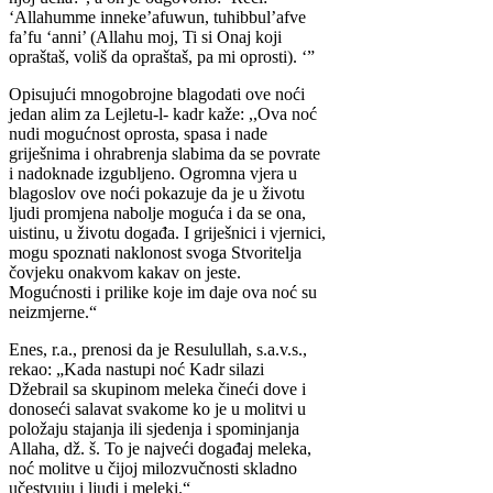
‘Allahumme inneke’afuwun, tuhibbul’afve
fa’fu ‘anni’ (Allahu moj, Ti si Onaj koji
opraštaš, voliš da opraštaš, pa mi oprosti). ‘”
Opisujući mnogobrojne blagodati ove noći
jedan alim za Lejletu-l- kadr kaže: ,,Ova noć
nudi mogućnost oprosta, spasa i nade
griješnima i ohrabrenja slabima da se povrate
i nadoknade izgubljeno. Ogromna vjera u
blagoslov ove noći pokazuje da je u životu
ljudi promjena nabolje moguća i da se ona,
uistinu, u životu događa. I griješnici i vjernici,
mogu spoznati naklonost svoga Stvoritelja
čovjeku onakvom kakav on jeste.
Mogućnosti i prilike koje im daje ova noć su
neizmjerne.“
Enes, r.a., prenosi da je Resulullah, s.a.v.s.,
rekao: „Kada nastupi noć Kadr silazi
Džebrail sa skupinom meleka čineći dove i
donoseći salavat svakome ko je u molitvi u
položaju stajanja ili sjedenja i spominjanja
Allaha, dž. š. To je najveći događaj meleka,
noć molitve u čijoj milozvučnosti skladno
učestvuju i ljudi i meleki.“