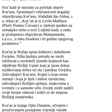
Noć kadr je sinonim za početak objave
Kur'ana. Spominjući veličanstveni događaj
objavljivanja Kur'ana, Abdullah ibn Abbas, r.
a, rekao je: ,,Kur’an je iz Levhi-Mahfuza
(Ploče Pomno Čuvane) u cijelosti spušten na
zemaljsko nebo u noći Lejletul-kadr, a onda
je postepenoo objavljivan Muhammedu,
s.a.v.s., u toku dvadeset i tri godine njegovog
poslanstva.”
Kur'an je Božija uputa krhkom i slabašnom
čovjeku. Ništa ljudsku prirodu ne može
održavati u ravnoteži između krajnosti kao
slijeđenje Božije Upute koja je jasan dokaz
razlikovanja dobra od zla i putokaz čovjeku.
Zahvaljujući Kur'anu, Knjizi u koju nema
sumnje i koja je lijek i milost vjernicima,
zahvaljujući Božijim ajetima, znakovima u
svemiru i u samome sebi, čovjek može nadići
svoje brojne slabosti i izdići se do stepena
Božijeg namjesnika.
Kur'an je knjiga čijim čitanjem, učenjem i
proučavanjem postajemo svjesniji vlastite