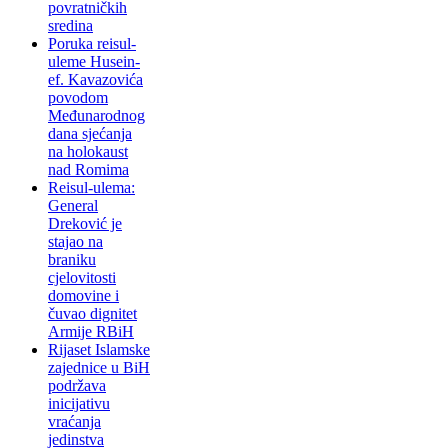
povratničkih
sredina
Poruka reisul-
uleme Husein-
ef. Kavazovića
povodom
Međunarodnog
dana sjećanja
na holokaust
nad Romima
Reisul-ulema:
General
Dreković je
stajao na
braniku
cjelovitosti
domovine i
čuvao dignitet
Armije RBiH
Rijaset Islamske
zajednice u BiH
podržava
inicijativu
vraćanja
jedinstva