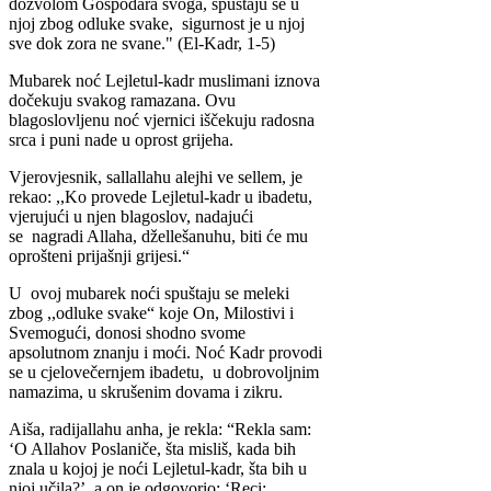
dozvolom Gospodara svoga, spuštaju se u
njoj zbog odluke svake, sigurnost je u njoj
sve dok zora ne svane." (El-Kadr, 1-5)
Mubarek noć Lejletul-kadr muslimani iznova
dočekuju svakog ramazana. Ovu
blagoslovljenu noć vjernici iščekuju radosna
srca i puni nade u oprost grijeha.
Vjerovjesnik, sallallahu alejhi ve sellem, je
rekao: ,,Ko provede Lejletul-kadr u ibadetu,
vjerujući u njen blagoslov, nadajući
se nagradi Allaha, džellešanuhu, biti će mu
oprošteni prijašnji grijesi.“
U ovoj mubarek noći spuštaju se meleki
zbog ,,odluke svake“ koje On, Milostivi i
Svemogući, donosi shodno svome
apsolutnom znanju i moći. Noć Kadr provodi
se u cjelovečernjem ibadetu, u dobrovoljnim
namazima, u skrušenim dovama i zikru.
Aiša, radijallahu anha, je rekla: “Rekla sam:
‘O Allahov Poslaniče, šta misliš, kada bih
znala u kojoj je noći Lejletul-kadr, šta bih u
njoj učila?’, a on je odgovorio: ‘Reci: