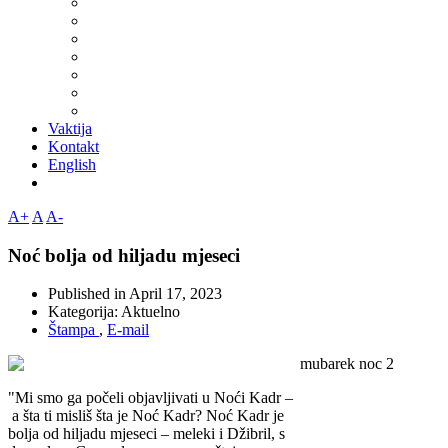
Vaktija
Kontakt
English
A+
A
A-
Noć bolja od hiljadu mjeseci
Published in
April 17, 2023
Kategorija:
Aktuelno
Štampa
,
E-mail
"Mi smo ga počeli objavljivati u Noći Kadr –
a šta ti misliš šta je Noć Kadr? Noć Kadr je
bolja od hiljadu mjeseci – meleki i Džibril, s