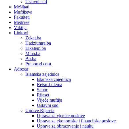
Ustavni sud
Mešihati
Muftijstva
Fakulteti
Medrese
Vaktija
Linkovi
Zekat.ba
Hadziumra.ba
Elkalem.ba
Mina.ba
Bir.ba
Preporod.com
Adresar
Islamska zajednica
Islamska zajednica
Reisu-l-ulema
Sabor
Rijaset
Vijeće muftija
Ustavni sud
Uprave Rijaseta
Uprava za vjerske poslove
Uprava za ekonomske i financijske poslove
Uprava za obrazovanje i nauku