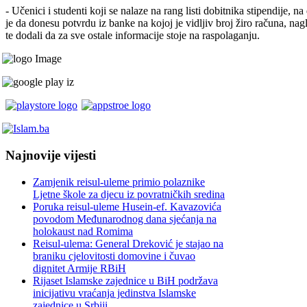
- Učenici i studenti koji se nalaze na rang listi dobitnika stipendije, 
je da donesu potvrdu iz banke na kojoj je vidljiv broj žiro računa, nag
te dodali da za sve ostale informacije stoje na raspolaganju.
Najnovije vijesti
Zamjenik reisul-uleme primio polaznike
Ljetne škole za djecu iz povratničkih sredina
Poruka reisul-uleme Husein-ef. Kavazovića
povodom Međunarodnog dana sjećanja na
holokaust nad Romima
Reisul-ulema: General Dreković je stajao na
braniku cjelovitosti domovine i čuvao
dignitet Armije RBiH
Rijaset Islamske zajednice u BiH podržava
inicijativu vraćanja jedinstva Islamske
zajednice u Srbiji