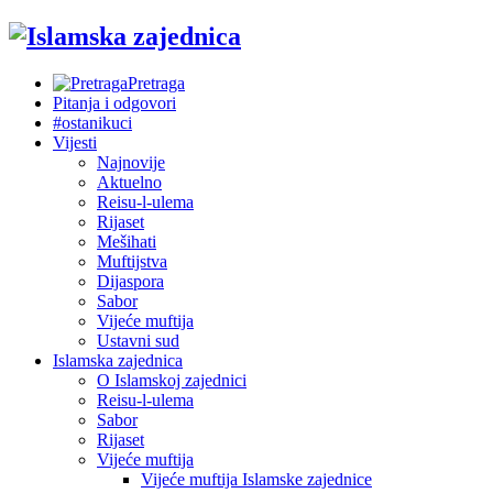
Pretraga
Pitanja i odgovori
#ostanikuci
Vijesti
Najnovije
Aktuelno
Reisu-l-ulema
Rijaset
Mešihati
Muftijstva
Dijaspora
Sabor
Vijeće muftija
Ustavni sud
Islamska zajednica
O Islamskoj zajednici
Reisu-l-ulema
Sabor
Rijaset
Vijeće muftija
Vijeće muftija Islamske zajednice