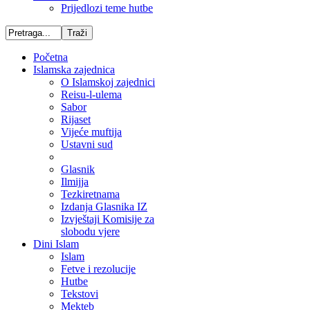
Prijedlozi teme hutbe
Početna
Islamska zajednica
O Islamskoj zajednici
Reisu-l-ulema
Sabor
Rijaset
Vijeće muftija
Ustavni sud
Glasnik
Ilmijja
Tezkiretnama
Izdanja Glasnika IZ
Izvještaji Komisije za
slobodu vjere
Dini Islam
Islam
Fetve i rezolucije
Hutbe
Tekstovi
Mekteb