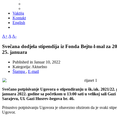
Vaktija
Kontakt
English
A+
A
A-
Svečana dodjela stipendija iz Fonda Bejtu-l-mal za 20
25. januara
Published in
Januar 10, 2022
Kategorija:
Aktuelno
Štampa
,
E-mail
Svečano potpisivanje Ugovora o stipendiranju u šk./ak. 2021/22. g
januara 2022. godine sa početkom u 13:00 sati u velikoj sali Gaz
Sarajevu, Ul. Gazi Husrev-begova br. 46.
Prisustvo potpisivanju Ugovora je obavezno obzirom da je svaki stipen
Ugovor.