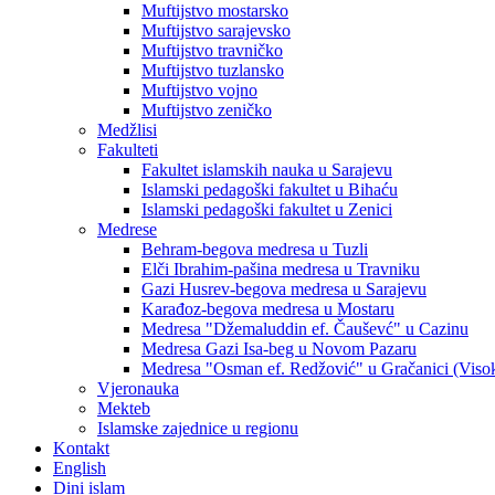
Muftijstvo mostarsko
Muftijstvo sarajevsko
Muftijstvo travničko
Muftijstvo tuzlansko
Muftijstvo vojno
Muftijstvo zeničko
Medžlisi
Fakulteti
Fakultet islamskih nauka u Sarajevu
Islamski pedagoški fakultet u Bihaću
Islamski pedagoški fakultet u Zenici
Medrese
Behram-begova medresa u Tuzli
Elči Ibrahim-pašina medresa u Travniku
Gazi Husrev-begova medresa u Sarajevu
Karađoz-begova medresa u Mostaru
Medresa "Džemaluddin ef. Čauševć" u Cazinu
Medresa Gazi Isa-beg u Novom Pazaru
Medresa "Osman ef. Redžović" u Gračanici (Viso
Vjeronauka
Mekteb
Islamske zajednice u regionu
Kontakt
English
Dini islam