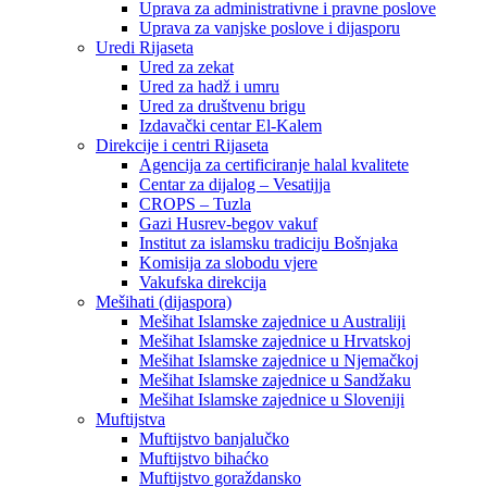
Uprava za administrativne i pravne poslove
Uprava za vanjske poslove i dijasporu
Uredi Rijaseta
Ured za zekat
Ured za hadž i umru
Ured za društvenu brigu
Izdavački centar El-Kalem
Direkcije i centri Rijaseta
Agencija za certificiranje halal kvalitete
Centar za dijalog – Vesatijja
CROPS – Tuzla
Gazi Husrev-begov vakuf
Institut za islamsku tradiciju Bošnjaka
Komisija za slobodu vjere
Vakufska direkcija
Mešihati (dijaspora)
Mešihat Islamske zajednice u Australiji
Mešihat Islamske zajednice u Hrvatskoj
Mešihat Islamske zajednice u Njemačkoj
Mešihat Islamske zajednice u Sandžaku
Mešihat Islamske zajednice u Sloveniji
Muftijstva
Muftijstvo banjalučko
Muftijstvo bihaćko
Muftijstvo goraždansko