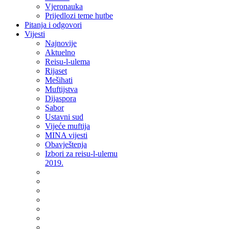
Vjeronauka
Prijedlozi teme hutbe
Pitanja i odgovori
Vijesti
Najnovije
Aktuelno
Reisu-l-ulema
Rijaset
Mešihati
Muftijstva
Dijaspora
Sabor
Ustavni sud
Vijeće muftija
MINA vijesti
Obavještenja
Izbori za reisu-l-ulemu
2019.