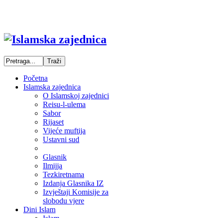
Početna
Islamska zajednica
O Islamskoj zajednici
Reisu-l-ulema
Sabor
Rijaset
Vijeće muftija
Ustavni sud
Glasnik
Ilmijja
Tezkiretnama
Izdanja Glasnika IZ
Izvještaji Komisije za
slobodu vjere
Dini Islam