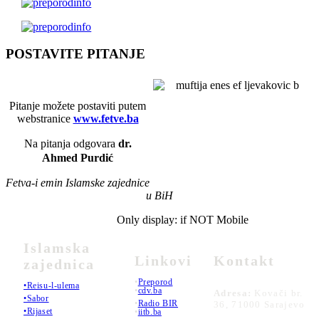
POSTAVITE PITANJE
Pitanje možete postaviti putem
webstranice
www.fetve.ba
Na pitanja odgovara
dr.
Ahmed Purdić
Fetva-i emin Islamske zajednice
u BiH
Only display: if NOT Mobile
Islamska
Linkovi
Kontakt
zajednica
•
Preporod
•Reisu-l-ulema
•
cdv.ba
Adresa:
Kovači br.
•Sabor
•
Radio BIR
36, 71000 Sarajevo
•Rijaset
•
iitb.ba