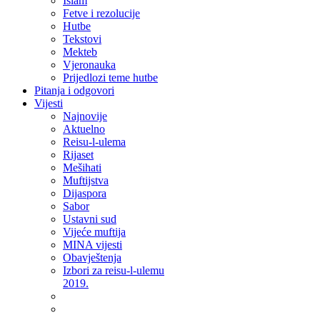
Islam
Fetve i rezolucije
Hutbe
Tekstovi
Mekteb
Vjeronauka
Prijedlozi teme hutbe
Pitanja i odgovori
Vijesti
Najnovije
Aktuelno
Reisu-l-ulema
Rijaset
Mešihati
Muftijstva
Dijaspora
Sabor
Ustavni sud
Vijeće muftija
MINA vijesti
Obavještenja
Izbori za reisu-l-ulemu
2019.