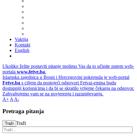
Vaktija
Kontakt
English
Ukoliko želite postaviti pitanje molimo Vas da to učinite putem web-
portala
www.fetve.ba
.
Islamska zajednica u Bosni i Hercegovini pokrenula je web-portal
Fetve.ba
s ciljem da postojeći odgovori Fetvai-emina budu
dostupniji korisnicima i da bi se skratilo vrijeme čekanja na odgovor.
Zahvaljujemo vam se na povjerenju i razumijevanju.
A+
A
A-
Pretraga pitanja
Traži
Traži