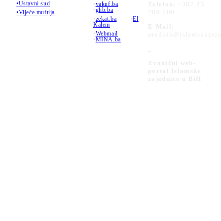
•Ustavni sud
•
vakuf.ba
Telefon:
+387 33
•
ghb.ba
289 700
•Vijeće muftija
•
zekat.ba
•
El
Kalem
E-Mail:
•
Webmail
urednik@islamskazaje
•
MINA.ba
_
Zvanični web-
portal Islamske
zajednice u BiH