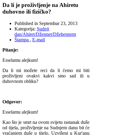
Da li je proživljenje na Ahiretu
duhovno ili fizičko?
Published in
Septembar 23, 2013
Kategorija:
Sudnji
dan/Ahiret/Džennet/Džehennem
Štampa
,
E-mail
Pitanje:
Esselamu alejkum!
Da li mi možete reci da li ćemo mi biti
proživljeni ovakvi kakvi smo sad ili u
duhovnom obliku?
Odgovor:
Esselamu alejkum!
Kao što je smrt na ovom svijetu rastanak duše
od tijela, proživljenje na Sudnjem danu bit će
vraćanjem duše u tijelo. Uzvišeni u Kur'anu