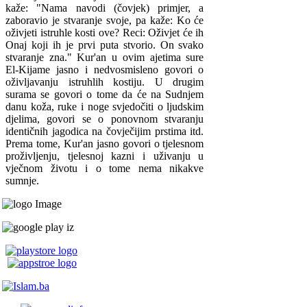
kaže: "Nama navodi (čovjek) primjer, a
zaboravio je stvaranje svoje, pa kaže: Ko će
oživjeti istruhle kosti ove? Reci: Oživjet će ih
Onaj koji ih je prvi puta stvorio. On svako
stvaranje zna." Kur'an u ovim ajetima sure
El-Kijame jasno i nedvosmisleno govori o
oživljavanju istruhlih kostiju. U drugim
surama se govori o tome da će na Sudnjem
danu koža, ruke i noge svjedočiti o ljudskim
djelima, govori se o ponovnom stvaranju
identičnih jagodica na čovječijim prstima itd.
Prema tome, Kur'an jasno govori o tjelesnom
proživljenju, tjelesnoj kazni i uživanju u
vječnom životu i o tome nema nikakve
sumnje.