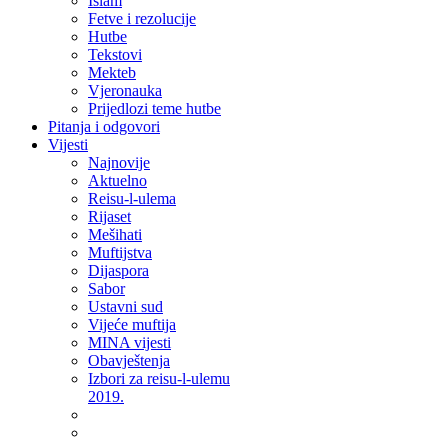
Islam
Fetve i rezolucije
Hutbe
Tekstovi
Mekteb
Vjeronauka
Prijedlozi teme hutbe
Pitanja i odgovori
Vijesti
Najnovije
Aktuelno
Reisu-l-ulema
Rijaset
Mešihati
Muftijstva
Dijaspora
Sabor
Ustavni sud
Vijeće muftija
MINA vijesti
Obavještenja
Izbori za reisu-l-ulemu
2019.