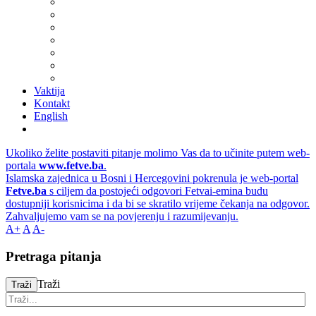
Vaktija
Kontakt
English
Ukoliko želite postaviti pitanje molimo Vas da to učinite putem web-
portala
www.fetve.ba
.
Islamska zajednica u Bosni i Hercegovini pokrenula je web-portal
Fetve.ba
s ciljem da postojeći odgovori Fetvai-emina budu
dostupniji korisnicima i da bi se skratilo vrijeme čekanja na odgovor.
Zahvaljujemo vam se na povjerenju i razumijevanju.
A+
A
A-
Pretraga pitanja
Traži
Traži