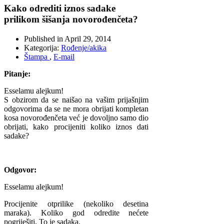
Kako odrediti iznos sadake
prilikom šišanja novorođenčeta?
Published in
April 29, 2014
Kategorija:
Rođenje/akika
Štampa
,
E-mail
Pitanje:
Esselamu alejkum!
S obzirom da se naišao na vašim prijašnjim
odgovorima da se ne mora obrijati kompletan
kosa novorođenčeta već je dovoljno samo dio
obrijati, kako procijeniti koliko iznos dati
sadake?
Odgovor:
Esselamu alejkum!
Procijenite otprilike (nekoliko desetina
maraka). Koliko god odredite nećete
pogriješiti. To je sadaka.