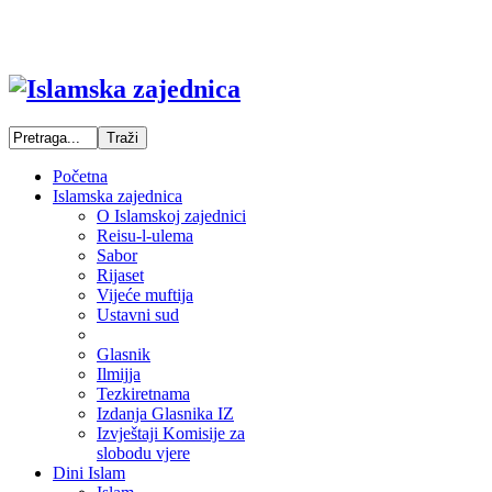
Početna
Islamska zajednica
O Islamskoj zajednici
Reisu-l-ulema
Sabor
Rijaset
Vijeće muftija
Ustavni sud
Glasnik
Ilmijja
Tezkiretnama
Izdanja Glasnika IZ
Izvještaji Komisije za
slobodu vjere
Dini Islam