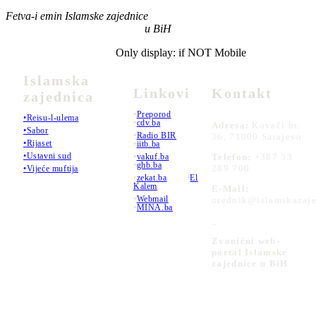
Fetva-i emin Islamske zajednice
u BiH
Only display: if NOT Mobile
Islamska
Linkovi
Kontakt
zajednica
•
Preporod
•Reisu-l-ulema
•
cdv.ba
Adresa:
Kovači br.
•Sabor
•
Radio BIR
36, 71000 Sarajevo
•Rijaset
•
iitb.ba
•Ustavni sud
•
vakuf.ba
Telefon:
+387 33
•
ghb.ba
289 700
•Vijeće muftija
•
zekat.ba
•
El
Kalem
E-Mail:
•
Webmail
urednik@islamskazaje
•
MINA.ba
_
Zvanični web-
portal Islamske
zajednice u BiH