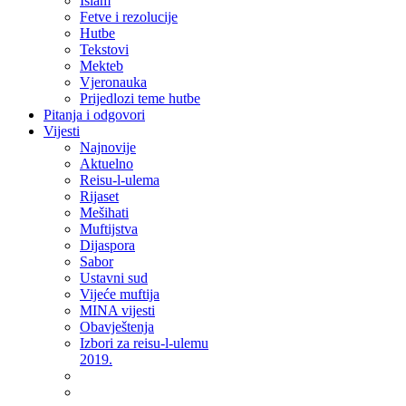
Islam
Fetve i rezolucije
Hutbe
Tekstovi
Mekteb
Vjeronauka
Prijedlozi teme hutbe
Pitanja i odgovori
Vijesti
Najnovije
Aktuelno
Reisu-l-ulema
Rijaset
Mešihati
Muftijstva
Dijaspora
Sabor
Ustavni sud
Vijeće muftija
MINA vijesti
Obavještenja
Izbori za reisu-l-ulemu
2019.