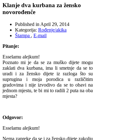
Klanje dva kurbana za žensko
novorođenče
Published in
April 29, 2014
Kategorija:
Rođenje/akika
Štampa
,
E-mail
Pitanje:
Esselamu alejkum!
Poznato mi je da se za muško dijete mogu
zaklati dva kurbana, ima li smetnje da se to
uradi i za žensko dijete iz razloga što su
suprugina i moja porodica u različitim
gradovima i nije izvodivo da se to obavi na
jednom mjestu, te bi mi to radili 2 puta na oba
mjesta?
Odgovor:
Esselamu alejkum!
Nema zapreke da se i za žensko dijete zakolju