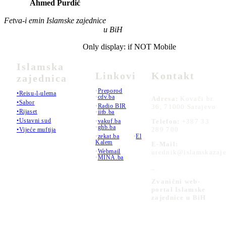
Ahmed Purdić
Fetva-i emin Islamske zajednice
u BiH
Only display: if NOT Mobile
Islamska
Linkovi
Kontakt
zajednica
•
Preporod
•Reisu-l-ulema
•
cdv.ba
Adresa:
Kovači br.
•Sabor
•
Radio BIR
36, 71000 Sarajevo
•Rijaset
•
iitb.ba
•Ustavni sud
•
vakuf.ba
Telefon:
+387 33
•
ghb.ba
289 700
•Vijeće muftija
•
zekat.ba
•
El
Kalem
E-Mail:
•
Webmail
urednik@islamskazaje
•
MINA.ba
_
Zvanični web-
portal Islamske
zajednice u BiH