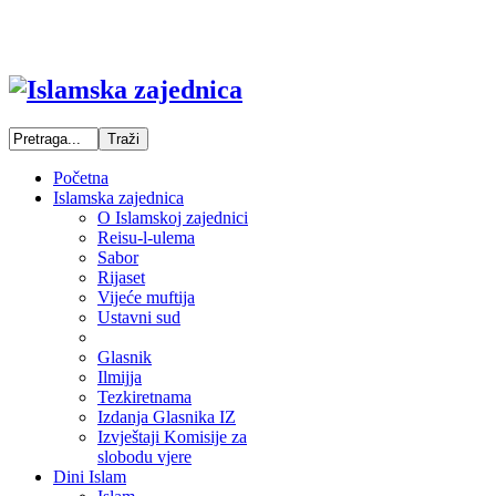
Početna
Islamska zajednica
O Islamskoj zajednici
Reisu-l-ulema
Sabor
Rijaset
Vijeće muftija
Ustavni sud
Glasnik
Ilmijja
Tezkiretnama
Izdanja Glasnika IZ
Izvještaji Komisije za
slobodu vjere
Dini Islam