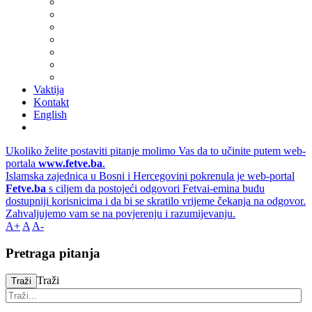
Vaktija
Kontakt
English
Ukoliko želite postaviti pitanje molimo Vas da to učinite putem web-
portala
www.fetve.ba
.
Islamska zajednica u Bosni i Hercegovini pokrenula je web-portal
Fetve.ba
s ciljem da postojeći odgovori Fetvai-emina budu
dostupniji korisnicima i da bi se skratilo vrijeme čekanja na odgovor.
Zahvaljujemo vam se na povjerenju i razumijevanju.
A+
A
A-
Pretraga pitanja
Traži
Traži