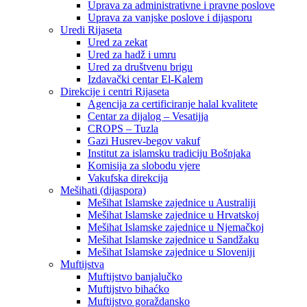
Uprava za administrativne i pravne poslove
Uprava za vanjske poslove i dijasporu
Uredi Rijaseta
Ured za zekat
Ured za hadž i umru
Ured za društvenu brigu
Izdavački centar El-Kalem
Direkcije i centri Rijaseta
Agencija za certificiranje halal kvalitete
Centar za dijalog – Vesatijja
CROPS – Tuzla
Gazi Husrev-begov vakuf
Institut za islamsku tradiciju Bošnjaka
Komisija za slobodu vjere
Vakufska direkcija
Mešihati (dijaspora)
Mešihat Islamske zajednice u Australiji
Mešihat Islamske zajednice u Hrvatskoj
Mešihat Islamske zajednice u Njemačkoj
Mešihat Islamske zajednice u Sandžaku
Mešihat Islamske zajednice u Sloveniji
Muftijstva
Muftijstvo banjalučko
Muftijstvo bihaćko
Muftijstvo goraždansko