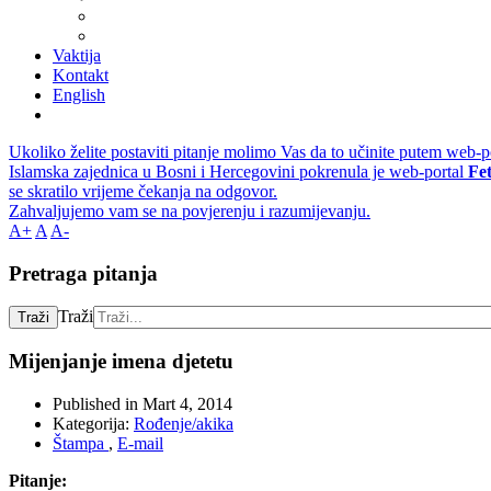
Vaktija
Kontakt
English
Ukoliko želite postaviti pitanje molimo Vas da to učinite putem web-p
Islamska zajednica u Bosni i Hercegovini pokrenula je web-portal
Fe
se skratilo vrijeme čekanja na odgovor.
Zahvaljujemo vam se na povjerenju i razumijevanju.
A+
A
A-
Pretraga pitanja
Traži
Traži
Mijenjanje imena djetetu
Published in
Mart 4, 2014
Kategorija:
Rođenje/akika
Štampa
,
E-mail
Pitanje: