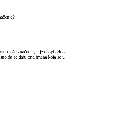
načenje?
maju loše značenje, nije neophodno
osno da se daju ona imena koja se u