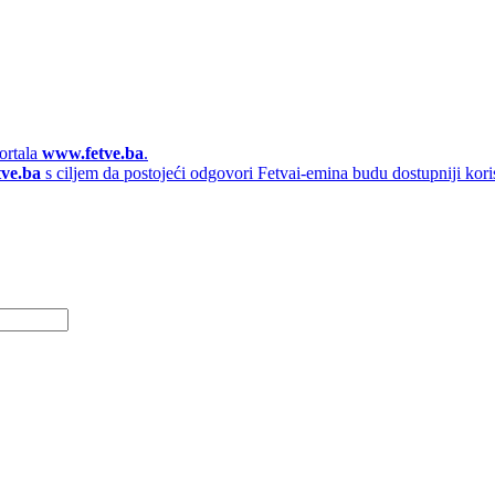
ortala
www.fetve.ba
.
tve.ba
s ciljem da postojeći odgovori Fetvai-emina budu dostupniji kori