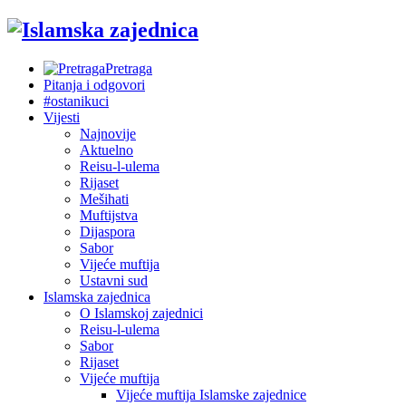
Pretraga
Pitanja i odgovori
#ostanikuci
Vijesti
Najnovije
Aktuelno
Reisu-l-ulema
Rijaset
Mešihati
Muftijstva
Dijaspora
Sabor
Vijeće muftija
Ustavni sud
Islamska zajednica
O Islamskoj zajednici
Reisu-l-ulema
Sabor
Rijaset
Vijeće muftija
Vijeće muftija Islamske zajednice