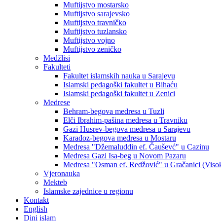
Muftijstvo mostarsko
Muftijstvo sarajevsko
Muftijstvo travničko
Muftijstvo tuzlansko
Muftijstvo vojno
Muftijstvo zeničko
Medžlisi
Fakulteti
Fakultet islamskih nauka u Sarajevu
Islamski pedagoški fakultet u Bihaću
Islamski pedagoški fakultet u Zenici
Medrese
Behram-begova medresa u Tuzli
Elči Ibrahim-pašina medresa u Travniku
Gazi Husrev-begova medresa u Sarajevu
Karađoz-begova medresa u Mostaru
Medresa "Džemaluddin ef. Čauševć" u Cazinu
Medresa Gazi Isa-beg u Novom Pazaru
Medresa "Osman ef. Redžović" u Gračanici (Viso
Vjeronauka
Mekteb
Islamske zajednice u regionu
Kontakt
English
Dini islam