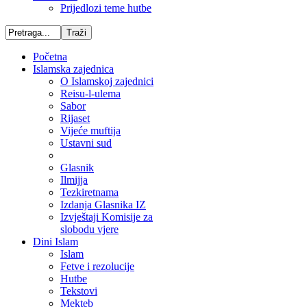
Prijedlozi teme hutbe
Početna
Islamska zajednica
O Islamskoj zajednici
Reisu-l-ulema
Sabor
Rijaset
Vijeće muftija
Ustavni sud
Glasnik
Ilmijja
Tezkiretnama
Izdanja Glasnika IZ
Izvještaji Komisije za
slobodu vjere
Dini Islam
Islam
Fetve i rezolucije
Hutbe
Tekstovi
Mekteb