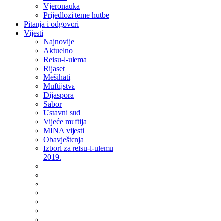
Vjeronauka
Prijedlozi teme hutbe
Pitanja i odgovori
Vijesti
Najnovije
Aktuelno
Reisu-l-ulema
Rijaset
Mešihati
Muftijstva
Dijaspora
Sabor
Ustavni sud
Vijeće muftija
MINA vijesti
Obavještenja
Izbori za reisu-l-ulemu
2019.