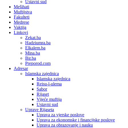
Ustavni sud
Mešihati
Muftijstva
Fakulteti
Medrese
Vaktija
Linkovi
Zekat.ba
Hadziumra.ba
Elkalem.ba
Mina.ba
Bir.ba
Preporod.com
Adresar
Islamska zajednica
Islamska zajednica
Reisu-l-ulema
Sabor
Rijaset
Vijeće muftija
Ustavni sud
Uprave Rijaseta
Uprava za vjerske poslove
Uprava za ekonomske i financijske poslove
Uprava za obrazovanje i nauku