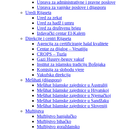
Uprava za administrativne i pravne poslove
Uprava za vanjske poslove i dijasporu
Uredi Rijaseta
Ured za zekat
Ured za hadž i umru
Ured za društvenu brigu
Izdavački centar El-Kalem
Direkcije i centri Rijaseta
Agencija za certificiranje halal kvalitete
Centar za dijalog – Vesatijja
CROPS – Tuzla
Gazi Husrev-begov vakuf
Institut za islamsku tradiciju Bošnjaka
Komisija za slobodu vjere
Vakufska direkcija
Mešihati (dijaspora)
Mešihat Islamske zajednice u Australiji
Mešihat Islamske zajednice u Hrvatskoj
Mešihat Islamske zajednice u Njemačkoj
Mešihat Islamske zajednice u Sandžaku
Mešihat Islamske zajednice u Sloveniji
Muftijstva
Muftijstvo banjalučko
Muftijstvo bihaćko
Muftijstvo goraždansko