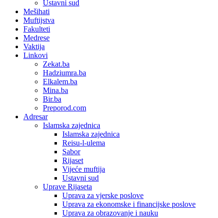
Ustavni sud
Mešihati
Muftijstva
Fakulteti
Medrese
Vaktija
Linkovi
Zekat.ba
Hadziumra.ba
Elkalem.ba
Mina.ba
Bir.ba
Preporod.com
Adresar
Islamska zajednica
Islamska zajednica
Reisu-l-ulema
Sabor
Rijaset
Vijeće muftija
Ustavni sud
Uprave Rijaseta
Uprava za vjerske poslove
Uprava za ekonomske i financijske poslove
Uprava za obrazovanje i nauku