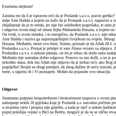
Esselamu alejkum!
Zanima me da li je ispravno reći da je Poslanik s.a.v.s. pravio grešk
daije Amr Halida u kojem on kaže da je Poslanik s.a.v.s. napravio u s
objašnjenje da je to uredu, jer nije bio oslobođen pogrešaka, te nam j
i odgovor ovom daiji od strane šejha Muhameda Hasana, u kojem on ka
On tvrdi, u ovom snimku, i to energično, da Poslanik s.a.v.s. nije ni
Amr Halida i naziva ga najneuspješnijim čovjekom na svijetu. Mnogi
Hasana. Međutim, mene ovo buni. Naime, poznato je da Allah dž.š. u
Poslanika s.a.v.s. Poznat je primjer iz sure Abasa vezano za slijepca. 
Poslanika s.a.v.s. o nekom pitanju, on im je rekao da dođu sutra nada
Međutim nije sutradan dobio odgovor. Ponovo su mu došli, a on je po
nekoliko dana, dok mu Allah nije objavio da je trebao reći: ako Bog da
pogriješio! Brojni su drugi primjeri, ali zbog dužine ih neću iznositi, 
tome, a sigurno ih i Vi poznajete. Molim da pojasnite ovu situaciju.
Odgovor
Smatramo potpuno bespotrebnom i beskorisnom raspravu o ovom pita
nabrajanje nekih 26 grješaka koje je Poslanik a.s. navodno počinio pr
u stvarima vjere i propisa nije griješio, a kada je riječ o nekim ljuds
poput položaja vojske u Bici na Bedru, moguće je da su se slične stvar