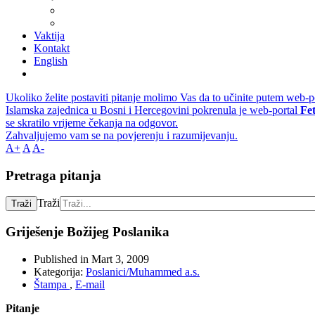
Vaktija
Kontakt
English
Ukoliko želite postaviti pitanje molimo Vas da to učinite putem web-p
Islamska zajednica u Bosni i Hercegovini pokrenula je web-portal
Fe
se skratilo vrijeme čekanja na odgovor.
Zahvaljujemo vam se na povjerenju i razumijevanju.
A+
A
A-
Pretraga pitanja
Traži
Traži
Griješenje Božijeg Poslanika
Published in
Mart 3, 2009
Kategorija:
Poslanici/Muhammed a.s.
Štampa
,
E-mail
Pitanje