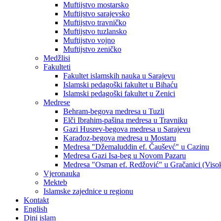
Muftijstvo mostarsko
Muftijstvo sarajevsko
Muftijstvo travničko
Muftijstvo tuzlansko
Muftijstvo vojno
Muftijstvo zeničko
Medžlisi
Fakulteti
Fakultet islamskih nauka u Sarajevu
Islamski pedagoški fakultet u Bihaću
Islamski pedagoški fakultet u Zenici
Medrese
Behram-begova medresa u Tuzli
Elči Ibrahim-pašina medresa u Travniku
Gazi Husrev-begova medresa u Sarajevu
Karađoz-begova medresa u Mostaru
Medresa "Džemaluddin ef. Čauševć" u Cazinu
Medresa Gazi Isa-beg u Novom Pazaru
Medresa "Osman ef. Redžović" u Gračanici (Viso
Vjeronauka
Mekteb
Islamske zajednice u regionu
Kontakt
English
Dini islam