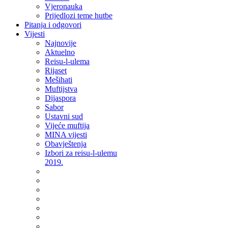
Vjeronauka
Prijedlozi teme hutbe
Pitanja i odgovori
Vijesti
Najnovije
Aktuelno
Reisu-l-ulema
Rijaset
Mešihati
Muftijstva
Dijaspora
Sabor
Ustavni sud
Vijeće muftija
MINA vijesti
Obavještenja
Izbori za reisu-l-ulemu
2019.