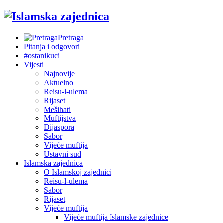
Pretraga
Pitanja i odgovori
#ostanikuci
Vijesti
Najnovije
Aktuelno
Reisu-l-ulema
Rijaset
Mešihati
Muftijstva
Dijaspora
Sabor
Vijeće muftija
Ustavni sud
Islamska zajednica
O Islamskoj zajednici
Reisu-l-ulema
Sabor
Rijaset
Vijeće muftija
Vijeće muftija Islamske zajednice