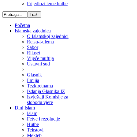
Prijedlozi teme hutbe
Početna
Islamska zajednica
O Islamskoj zajednici
Reisu-l-ulema
Sabor
Rijaset
Vijeće muftija
Ustavni sud
Glasnik
Ilmijja
Tezkiretnama
Izdanja Glasnika IZ
Izvještaji Komisije za
slobodu vjere
Dini Islam
Islam
Fetve i rezolucije
Hutbe
Tekstovi
Mekteb