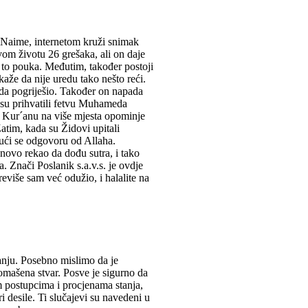
e? Naime, internetom kruži snimak
vom životu 26 grešaka, ali on daje
e to pouka. Međutim, također postoji
že da nije uredu tako nešto reći.
kada pogriješio. Također on napada
 su prihvatili fetvu Muhameda
 Kur´anu na više mjesta opominje
Zatim, kada su Židovi upitali
jući se odgovoru od Allaha.
novo rekao da dođu sutra, i tako
. Znači Poslanik s.a.v.s. je ovdje
previše sam već odužio, i halalite na
nju. Posebno mislimo da je
omašena stvar. Posve je sigurno da
kim postupcima i procjenama stanja,
i desile. Ti slučajevi su navedeni u