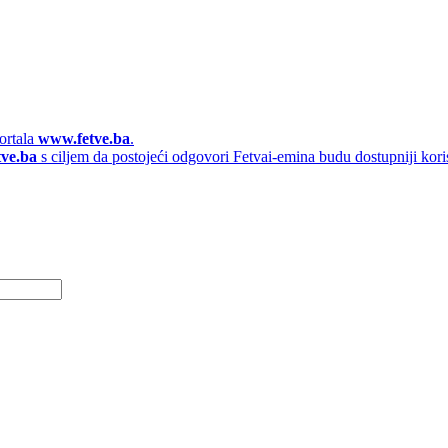
ortala
www.fetve.ba
.
tve.ba
s ciljem da postojeći odgovori Fetvai-emina budu dostupniji kori