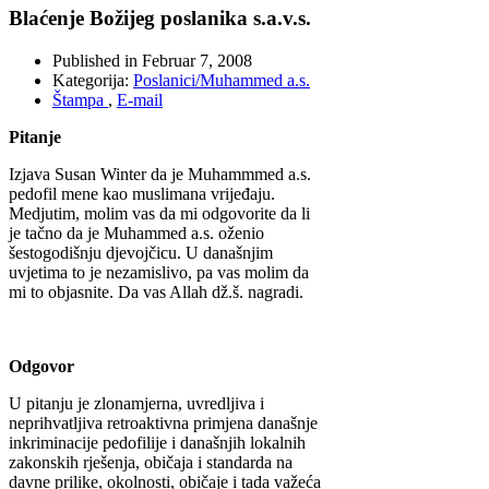
Blaćenje Božijeg poslanika s.a.v.s.
Published in
Februar 7, 2008
Kategorija:
Poslanici/Muhammed a.s.
Štampa
,
E-mail
Pitanje
Izjava Susan Winter da je Muhammmed a.s.
pedofil mene kao muslimana vrijeđaju.
Medjutim, molim vas da mi odgovorite da li
je tačno da je Muhammed a.s. oženio
šestogodišnju djevojčicu. U današnjim
uvjetima to je nezamislivo, pa vas molim da
mi to objasnite. Da vas Allah dž.š. nagradi.
Odgovor
U pitanju je zlonamjerna, uvredljiva i
neprihvatljiva retroaktivna primjena današnje
inkriminacije pedofilije i današnjih lokalnih
zakonskih rješenja, običaja i standarda na
davne prilike, okolnosti, običaje i tada važeća