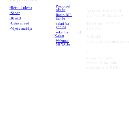
•
Preporod
•Reisu-l-ulema
•
cdv.ba
Adresa:
Kovači br.
•Sabor
•
Radio BIR
36, 71000 Sarajevo
•Rijaset
•
iitb.ba
•Ustavni sud
•
vakuf.ba
Telefon:
+387 33
•
ghb.ba
289 700
•Vijeće muftija
•
zekat.ba
•
El
Kalem
E-Mail:
•
Webmail
urednik@islamskazaje
•
MINA.ba
_
Zvanični web-
portal Islamske
zajednice u BiH