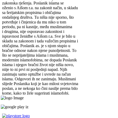
zakonska rješenja. Poslanik islama se
oženio s Aišom r.a. na zakonit način, u skladu
sa šerijatskim propisima i običajima
ondašnjeg društva. Tu ništa nije sporno, što
potvrđuje i činjenica da mu niko u tom
periodu, pa ni kasnije, među muslimanima
i drugima, nije osporavao zakonitost i
ispravnost ženidbe s Aišom r.a. Sve je bilo u
skladu sa zakonom i tada važećim propisima i
običajima. Poslanik as. je s njom stupio u
bračne odnose nakon njene punoljetnosti. To
što se neprijateljima islama i muslimana,
modernim islamofobima, ne dopada Poslanik
islama i njegov bračni život nije ništa novo,
niije to ni prvi ni posljednji napad. Njih
zanimaju samo optužbe i uvrede na račun
islama. Odgovori ih ne zanimaju. Muslimani
slijede Poslanika koji je kao milost svjetovima
poslan, a ne nekoga ko čini nasilje prema bilo
kome, kako to žele sugerirati islamofobi.