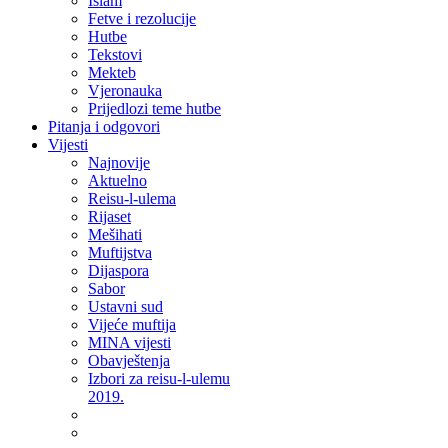
Islam
Fetve i rezolucije
Hutbe
Tekstovi
Mekteb
Vjeronauka
Prijedlozi teme hutbe
Pitanja i odgovori
Vijesti
Najnovije
Aktuelno
Reisu-l-ulema
Rijaset
Mešihati
Muftijstva
Dijaspora
Sabor
Ustavni sud
Vijeće muftija
MINA vijesti
Obavještenja
Izbori za reisu-l-ulemu
2019.