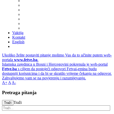
Vaktija
Kontakt
English
Ukoliko želite postaviti pitanje molimo Vas da to učinite putem web-
portala
www.fetve.ba
.
Islamska zajednica u Bosni i Hercegovini pokrenula je web-portal
Fetve.ba
s ciljem da postojeći odgovori Fetvai-emina budu
dostupniji korisnicima i da bi se skratilo vrijeme čekanja na odgovor.
Zahvaljujemo vam se na povjerenju i razumijevanju.
A+
A
A-
Pretraga pitanja
Traži
Traži