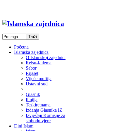
Početna
Islamska zajednica
O Islamskoj zajednici
Reisu-l-ulema
Sabor
Rijaset
Vijeće muftija
Ustavni sud
Glasnik
Ilmijja
Tezkiretnama
Izdanja Glasnika IZ
Izvještaji Komisije za
slobodu vjere
Dini Islam