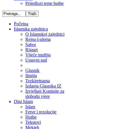
Prijedlozi teme hutbe
Početna
Islamska zajednica
O Islamskoj zajednici
Reisu-l-ulema
Sabor
Rijaset
Vijeće muftija
Ustavni sud
Glasnik
Ilmijja
Tezkiretnama
Izdanja Glasnika IZ
Izvještaji Komisije za
slobodu vjere
Dini Islam
Islam
Fetve i rezolucije
Hutbe
Tekstovi
Mekteb