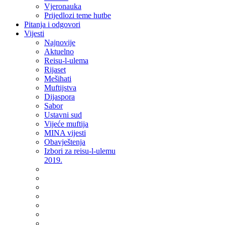
Vjeronauka
Prijedlozi teme hutbe
Pitanja i odgovori
Vijesti
Najnovije
Aktuelno
Reisu-l-ulema
Rijaset
Mešihati
Muftijstva
Dijaspora
Sabor
Ustavni sud
Vijeće muftija
MINA vijesti
Obavještenja
Izbori za reisu-l-ulemu
2019.