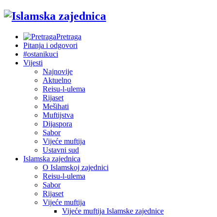
Pretraga
Pitanja i odgovori
#ostanikuci
Vijesti
Najnovije
Aktuelno
Reisu-l-ulema
Rijaset
Mešihati
Muftijstva
Dijaspora
Sabor
Vijeće muftija
Ustavni sud
Islamska zajednica
O Islamskoj zajednici
Reisu-l-ulema
Sabor
Rijaset
Vijeće muftija
Vijeće muftija Islamske zajednice