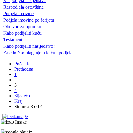
Raspodjela nasljedstva
Raspodjela ostavštine
Podjela imovine
Podjela imovine po šerijatu
Obrazac za oporuku
Kako podijeliti kuću
Testament
Kako podijeliti nasljedstvo?
Zajedničko ulaganje u kuću i podjela
Početak
Prethodna
1
2
3
4
Sljedeća
Kraj
Stranica 3 od 4