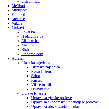
Ustavni sud
Mešihati
Muftijstva
Fakulteti
Medrese
Vaktija
Linkovi
Zekat.ba
Hadziumra.ba
Elkalem.ba
Mina.ba
Bir.ba
Preporod.com
Adresar
Islamska zajednica
Islamska zajednica
Reisu-l-ulema
Sabor
Rijaset
Vijeće muftija
Ustavni sud
Uprave Rijaseta
Uprava za vjerske poslove
Uprava za ekonomske i financijske poslove
Uprava za obrazovanje i nauku