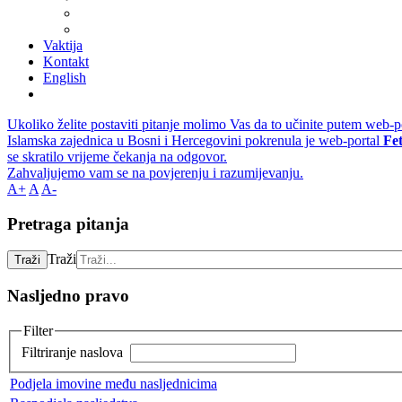
Vaktija
Kontakt
English
Ukoliko želite postaviti pitanje molimo Vas da to učinite putem web-p
Islamska zajednica u Bosni i Hercegovini pokrenula je web-portal
Fe
se skratilo vrijeme čekanja na odgovor.
Zahvaljujemo vam se na povjerenju i razumijevanju.
A+
A
A-
Pretraga pitanja
Traži
Traži
Nasljedno pravo
Filter
Filtriranje naslova
Podjela imovine među nasljednicima