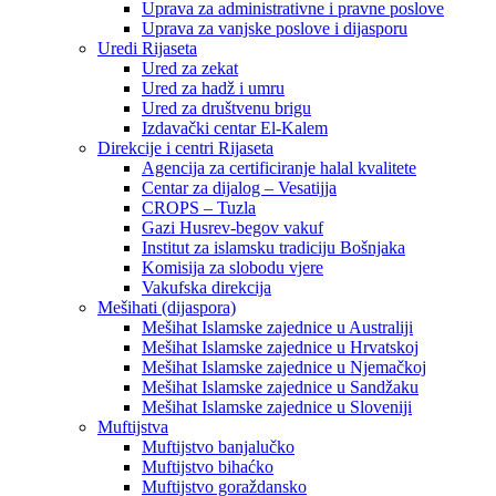
Uprava za administrativne i pravne poslove
Uprava za vanjske poslove i dijasporu
Uredi Rijaseta
Ured za zekat
Ured za hadž i umru
Ured za društvenu brigu
Izdavački centar El-Kalem
Direkcije i centri Rijaseta
Agencija za certificiranje halal kvalitete
Centar za dijalog – Vesatijja
CROPS – Tuzla
Gazi Husrev-begov vakuf
Institut za islamsku tradiciju Bošnjaka
Komisija za slobodu vjere
Vakufska direkcija
Mešihati (dijaspora)
Mešihat Islamske zajednice u Australiji
Mešihat Islamske zajednice u Hrvatskoj
Mešihat Islamske zajednice u Njemačkoj
Mešihat Islamske zajednice u Sandžaku
Mešihat Islamske zajednice u Sloveniji
Muftijstva
Muftijstvo banjalučko
Muftijstvo bihaćko
Muftijstvo goraždansko