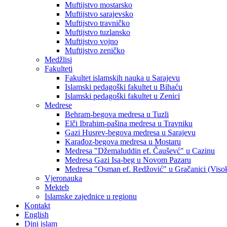
Muftijstvo mostarsko
Muftijstvo sarajevsko
Muftijstvo travničko
Muftijstvo tuzlansko
Muftijstvo vojno
Muftijstvo zeničko
Medžlisi
Fakulteti
Fakultet islamskih nauka u Sarajevu
Islamski pedagoški fakultet u Bihaću
Islamski pedagoški fakultet u Zenici
Medrese
Behram-begova medresa u Tuzli
Elči Ibrahim-pašina medresa u Travniku
Gazi Husrev-begova medresa u Sarajevu
Karađoz-begova medresa u Mostaru
Medresa "Džemaluddin ef. Čauševć" u Cazinu
Medresa Gazi Isa-beg u Novom Pazaru
Medresa "Osman ef. Redžović" u Gračanici (Viso
Vjeronauka
Mekteb
Islamske zajednice u regionu
Kontakt
English
Dini islam