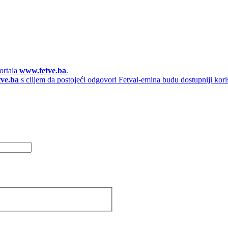
ortala
www.fetve.ba
.
tve.ba
s ciljem da postojeći odgovori Fetvai-emina budu dostupniji kori