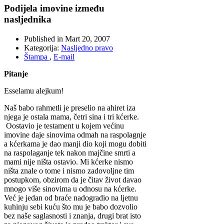
Podijela imovine između
nasljednika
Published in
Mart 20, 2007
Kategorija:
Nasljedno pravo
Štampa
,
E-mail
Pitanje
Esselamu alejkum!
Naš babo rahmetli je preselio na ahiret iza
njega je ostala mama, četri sina i tri kćerke.
Oostavio je testament u kojem većinu
imovine daje sinovima odmah na raspolagnje
a kćerkama je dao manji dio koji mogu dobiti
na raspolaganje tek nakon majčine smrti a
mami nije ništa ostavio. Mi kćerke nismo
ništa znale o tome i nismo zadovoljne tim
postupkom, obzirom da je čitav život davao
mnogo više sinovima u odnosu na kćerke.
Već je jedan od braće nadogradio na ljetnu
kuhinju sebi kuću što mu je babo dozvolio
bez naše saglasnosti i znanja, drugi brat isto