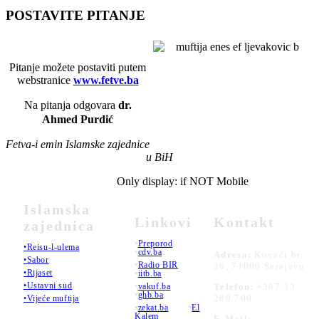
POSTAVITE PITANJE
Pitanje možete postaviti putem
webstranice
www.fetve.ba
Na pitanja odgovara
dr.
Ahmed Purdić
Fetva-i emin Islamske zajednice
u BiH
Only display: if NOT Mobile
Islamska
Linkovi
Kontakt
zajednica
•
Preporod
•Reisu-l-ulema
•
cdv.ba
Adresa:
Kovači br.
•Sabor
•
Radio BIR
36, 71000 Sarajevo
•Rijaset
•
iitb.ba
•Ustavni sud
•
vakuf.ba
Telefon:
+387 33
•
ghb.ba
289 700
•Vijeće muftija
•
zekat.ba
•
El
Kalem
E-Mail: