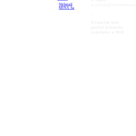
•
Webmail
urednik@islamskazaje
•
MINA.ba
_
Zvanični web-
portal Islamske
zajednice u BiH