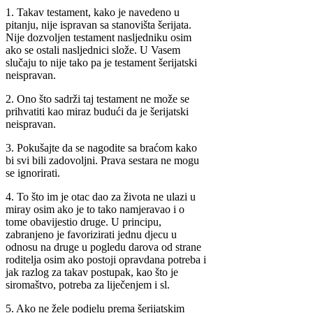
1. Takav testament, kako je navedeno u
pitanju, nije ispravan sa stanovišta šerijata.
Nije dozvoljen testament nasljedniku osim
ako se ostali nasljednici slože. U Vasem
slučaju to nije tako pa je testament šerijatski
neispravan.
2. Ono što sadrži taj testament ne može se
prihvatiti kao miraz budući da je šerijatski
neispravan.
3. Pokušajte da se nagodite sa braćom kako
bi svi bili zadovoljni. Prava sestara ne mogu
se ignorirati.
4. To što im je otac dao za života ne ulazi u
miray osim ako je to tako namjeravao i o
tome obavijestio druge. U principu,
zabranjeno je favorizirati jednu djecu u
odnosu na druge u pogledu darova od strane
roditelja osim ako postoji opravdana potreba i
jak razlog za takav postupak, kao što je
siromaštvo, potreba za liječenjem i sl.
5. Ako ne žele podjelu prema šerijatskim