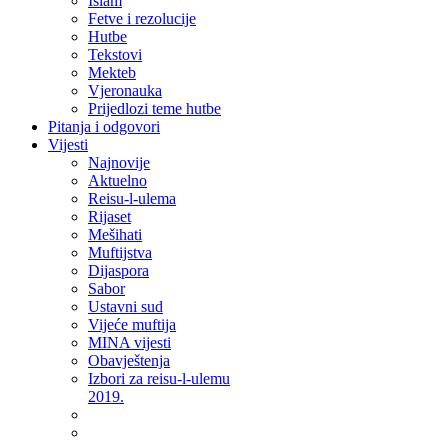
Islam
Fetve i rezolucije
Hutbe
Tekstovi
Mekteb
Vjeronauka
Prijedlozi teme hutbe
Pitanja i odgovori
Vijesti
Najnovije
Aktuelno
Reisu-l-ulema
Rijaset
Mešihati
Muftijstva
Dijaspora
Sabor
Ustavni sud
Vijeće muftija
MINA vijesti
Obavještenja
Izbori za reisu-l-ulemu
2019.