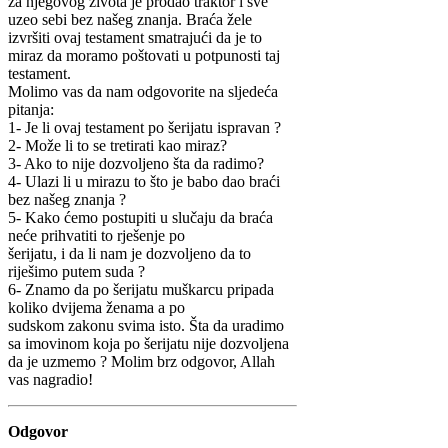
za njegovog života je prodao traktor i sve
uzeo sebi bez našeg znanja. Braća žele
izvršiti ovaj testament smatrajući da je to
miraz da moramo poštovati u potpunosti taj
testament.
Molimo vas da nam odgovorite na sljedeća
pitanja:
1- Je li ovaj testament po šerijatu ispravan ?
2- Može li to se tretirati kao miraz?
3- Ako to nije dozvoljeno šta da radimo?
4- Ulazi li u mirazu to što je babo dao braći
bez našeg znanja ?
5- Kako ćemo postupiti u slučaju da braća
neće prihvatiti to rješenje po
šerijatu, i da li nam je dozvoljeno da to
riješimo putem suda ?
6- Znamo da po šerijatu muškarcu pripada
koliko dvijema ženama a po
sudskom zakonu svima isto. Šta da uradimo
sa imovinom koja po šerijatu nije dozvoljena
da je uzmemo ? Molim brz odgovor, Allah
vas nagradio!
Odgovor