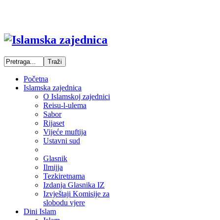
Početna
Islamska zajednica
O Islamskoj zajednici
Reisu-l-ulema
Sabor
Rijaset
Vijeće muftija
Ustavni sud
Glasnik
Ilmijja
Tezkiretnama
Izdanja Glasnika IZ
Izvještaji Komisije za
slobodu vjere
Dini Islam