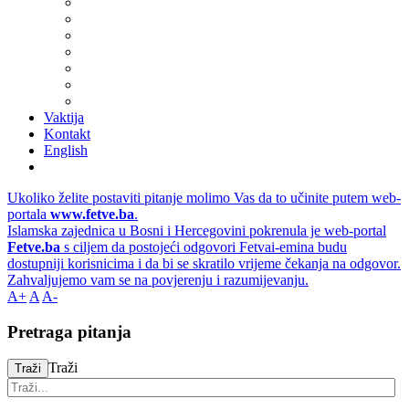
Vaktija
Kontakt
English
Ukoliko želite postaviti pitanje molimo Vas da to učinite putem web-
portala
www.fetve.ba
.
Islamska zajednica u Bosni i Hercegovini pokrenula je web-portal
Fetve.ba
s ciljem da postojeći odgovori Fetvai-emina budu
dostupniji korisnicima i da bi se skratilo vrijeme čekanja na odgovor.
Zahvaljujemo vam se na povjerenju i razumijevanju.
A+
A
A-
Pretraga pitanja
Traži
Traži