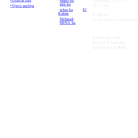
•Ustavni sud
•
vakuf.ba
Telefon:
+387 33
•
ghb.ba
289 700
•Vijeće muftija
•
zekat.ba
•
El
Kalem
E-Mail:
•
Webmail
urednik@islamskazaje
•
MINA.ba
_
Zvanični web-
portal Islamske
zajednice u BiH