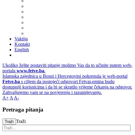
Vaktija
Kontakt
English
Ukoliko želite postaviti pitanje molimo Vas da to učinite putem web-
portala
www.fetve.ba
.
Islamska zajednica u Bosni i Hercegovini pokrenula je web-portal
Fetve.ba
s ciljem da postojeći odgovori Fetvai-emina budu
dostupniji korisnicima i da bi se skratilo vrijeme čekanja na odgovor.
Zahvaljujemo vam se na povjerenju i razumijevanju.
A+
A
A-
Pretraga pitanja
Traži
Traži