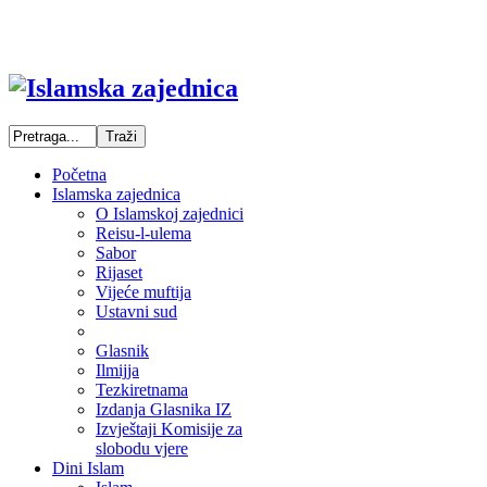
Početna
Islamska zajednica
O Islamskoj zajednici
Reisu-l-ulema
Sabor
Rijaset
Vijeće muftija
Ustavni sud
Glasnik
Ilmijja
Tezkiretnama
Izdanja Glasnika IZ
Izvještaji Komisije za
slobodu vjere
Dini Islam