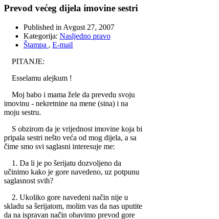
Prevod većeg dijela imovine sestri
Published in
Avgust 27, 2007
Kategorija:
Nasljedno pravo
Štampa
,
E-mail
PITANJE:
Esselamu alejkum !
Moj babo i mama žele da prevedu svoju
imovinu - nekretnine na mene (sina) i na
moju sestru.
S obzirom da je vrijednost imovine koja bi
pripala sestri nešto veća od mog dijela, a sa
čime smo svi saglasni interesuje me:
1. Da li je po šerijatu dozvoljeno da
učinimo kako je gore navedeno, uz potpunu
saglasnost svih?
2. Ukoliko gore navedeni način nije u
skladu sa šerijatom, molim vas da nas uputite
da na ispravan način obavimo prevod gore