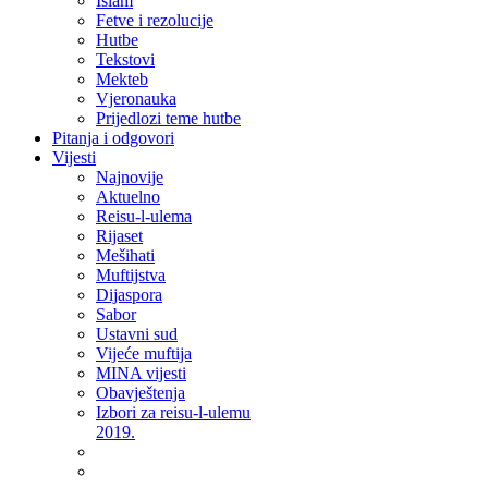
Islam
Fetve i rezolucije
Hutbe
Tekstovi
Mekteb
Vjeronauka
Prijedlozi teme hutbe
Pitanja i odgovori
Vijesti
Najnovije
Aktuelno
Reisu-l-ulema
Rijaset
Mešihati
Muftijstva
Dijaspora
Sabor
Ustavni sud
Vijeće muftija
MINA vijesti
Obavještenja
Izbori za reisu-l-ulemu
2019.