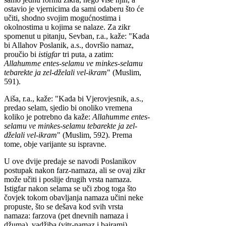
ostavio je vjernicima da sami odaberu što će
učiti, shodno svojim mogućnostima i
okolnostima u kojima se nalaze. Za zikr
spomenut u pitanju, Sevban, r.a., kaže: "Kada
bi Allahov Poslanik, a.s., dovršio namaz,
proučio bi
istigfar
tri puta, a zatim:
Allahumme entes-selamu ve minkes-selamu
tebarekte ja zel-dželali vel-ikram
" (Muslim,
591).
Aiša, r.a., kaže: "Kada bi Vjerovjesnik, a.s.,
predao selam, sjedio bi onoliko vremena
koliko je potrebno da kaže:
Allahumme entes-
selamu ve minkes-selamu tebarekte ja zel-
dželali vel-ikram
" (Muslim, 592). Prema
tome, obje varijante su ispravne.
U ove dvije predaje se navodi Poslanikov
postupak nakon farz-namaza, ali se ovaj zikr
može učiti i poslije drugih vrsta namaza.
Istigfar nakon selama se uči zbog toga što
čovjek tokom obavljanja namaza učini neke
propuste, što se dešava kod svih vrsta
namaza: farzova (pet dnevnih namaza i
džuma), vadžiba (vitr-namaz i bajrami),