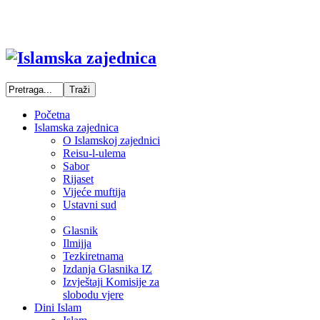
Početna
Islamska zajednica
O Islamskoj zajednici
Reisu-l-ulema
Sabor
Rijaset
Vijeće muftija
Ustavni sud
Glasnik
Ilmijja
Tezkiretnama
Izdanja Glasnika IZ
Izvještaji Komisije za
slobodu vjere
Dini Islam