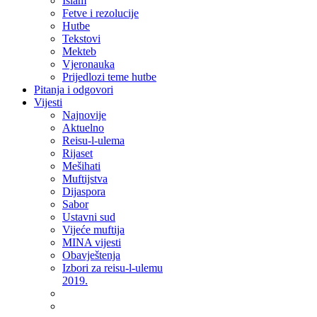
Islam
Fetve i rezolucije
Hutbe
Tekstovi
Mekteb
Vjeronauka
Prijedlozi teme hutbe
Pitanja i odgovori
Vijesti
Najnovije
Aktuelno
Reisu-l-ulema
Rijaset
Mešihati
Muftijstva
Dijaspora
Sabor
Ustavni sud
Vijeće muftija
MINA vijesti
Obavještenja
Izbori za reisu-l-ulemu
2019.