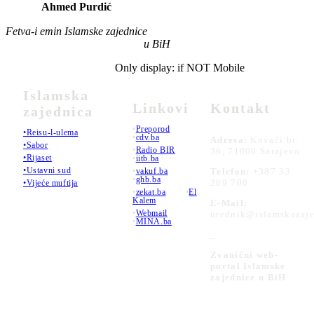
Ahmed Purdić
Fetva-i emin Islamske zajednice
u BiH
Only display: if NOT Mobile
Islamska
Linkovi
Kontakt
zajednica
•
Preporod
•Reisu-l-ulema
•
cdv.ba
Adresa:
Kovači br.
•Sabor
•
Radio BIR
36, 71000 Sarajevo
•Rijaset
•
iitb.ba
•Ustavni sud
•
vakuf.ba
Telefon:
+387 33
•
ghb.ba
289 700
•Vijeće muftija
•
zekat.ba
•
El
Kalem
E-Mail:
•
Webmail
urednik@islamskazaje
•
MINA.ba
_
Zvanični web-
portal Islamske
zajednice u BiH