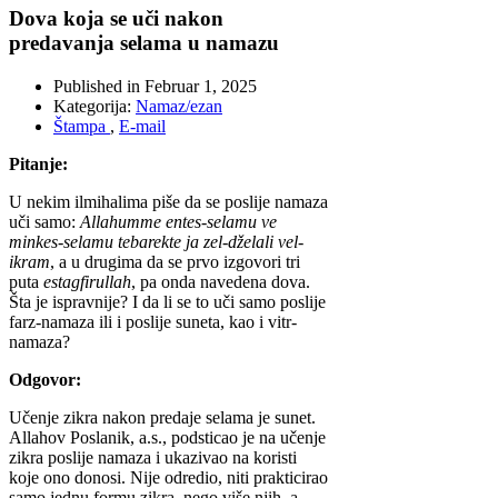
Dova koja se uči nakon
predavanja selama u namazu
Published in
Februar 1, 2025
Kategorija:
Namaz/ezan
Štampa
,
E-mail
Pitanje:
U nekim ilmihalima piše da se poslije namaza
uči samo:
Allahumme entes-selamu ve
minkes-selamu tebarekte ja zel-dželali vel-
ikram
, a u drugima da se prvo izgovori tri
puta
estagfirullah
, pa onda navedena dova.
Šta je ispravnije? I da li se to uči samo poslije
farz-namaza ili i poslije suneta, kao i vitr-
namaza?
Odgovor:
Učenje zikra nakon predaje selama je sunet.
Allahov Poslanik, a.s., podsticao je na učenje
zikra poslije namaza i ukazivao na koristi
koje ono donosi. Nije odredio, niti prakticirao
samo jednu formu zikra, nego više njih, a