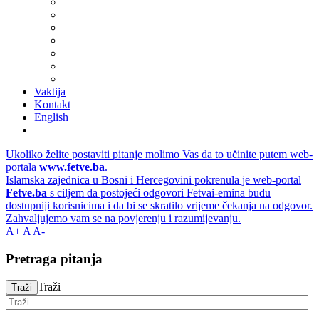
Vaktija
Kontakt
English
Ukoliko želite postaviti pitanje molimo Vas da to učinite putem web-
portala
www.fetve.ba
.
Islamska zajednica u Bosni i Hercegovini pokrenula je web-portal
Fetve.ba
s ciljem da postojeći odgovori Fetvai-emina budu
dostupniji korisnicima i da bi se skratilo vrijeme čekanja na odgovor.
Zahvaljujemo vam se na povjerenju i razumijevanju.
A+
A
A-
Pretraga pitanja
Traži
Traži