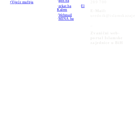
•
ghb.ba
289 700
•Vijeće muftija
•
zekat.ba
•
El
Kalem
E-Mail:
•
Webmail
urednik@islamskazaje
•
MINA.ba
_
Zvanični web-
portal Islamske
zajednice u BiH