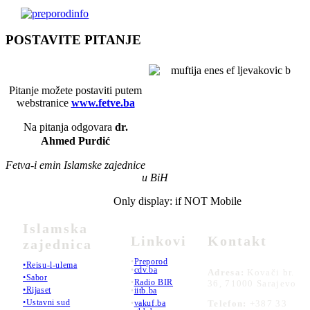
POSTAVITE PITANJE
Pitanje možete postaviti putem
webstranice
www.fetve.ba
Na pitanja odgovara
dr.
Ahmed Purdić
Fetva-i emin Islamske zajednice
u BiH
Only display: if NOT Mobile
Islamska
Linkovi
Kontakt
zajednica
•
Preporod
•Reisu-l-ulema
•
cdv.ba
Adresa:
Kovači br.
•Sabor
•
Radio BIR
36, 71000 Sarajevo
•Rijaset
•
iitb.ba
•Ustavni sud
•
vakuf.ba
Telefon:
+387 33