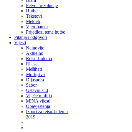
Islam
Fetve i rezolucije
Hutbe
Tekstovi
Mekteb
Vjeronauka
Prijedlozi teme hutbe
Pitanja i odgovori
Vijesti
Najnovije
Aktuelno
Reisu-l-ulema
Rijaset
Mešihati
Muftijstva
Dijaspora
Sabor
Ustavni sud
Vijeće muftija
MINA vijesti
Obavještenja
Izbori za reisu-l-ulemu
2019.