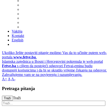
Vaktija
Kontakt
English
Ukoliko želite postaviti pitanje molimo Vas da to učinite putem web-
portala
www.fetve.ba
.
Islamska zajednica u Bosni i Hercegovini pokrenula je web-portal
Fetve.ba
s ciljem da postojeći odgovori Fetvai-emina budu
dostupniji korisnicima i da bi se skratilo vrijeme čekanja na odgovor.
Zahvaljujemo vam se na povjerenju i razumijevanju.
A+
A
A-
Pretraga pitanja
Traži
Traži