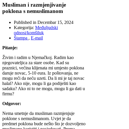
Musliman i razmjenjivanje
poklona s nemuslimanom
Published in
Decembar 15, 2024
Kategorija:
Međuljudski
odnosi/komšiluk
Štampa
,
E-mail
Pitanje:
Živim i radim u Njemačkoj. Radim kao
njegovateljica za stare osobe. Kad su
praznici, većina klijenata mi umjesto poklona
daruje novac, 5-10 eura. Iz poštovanja, ne
mogu reći da neću uzeti. Da li mi je taj novac
halal? Ako nije, mogu li ga podijeliti kao
sadaku? Ako ni to ne mogu, mogu li ga dati u
firmu?
Odgovor:
Nema smetnje da musliman razmjenjuje
poklone s nemuslimanom. Uvjet je da
predmet poklona bude nešto što je dozvoljeno
muslimanu koristiti i posjedovati. Prema