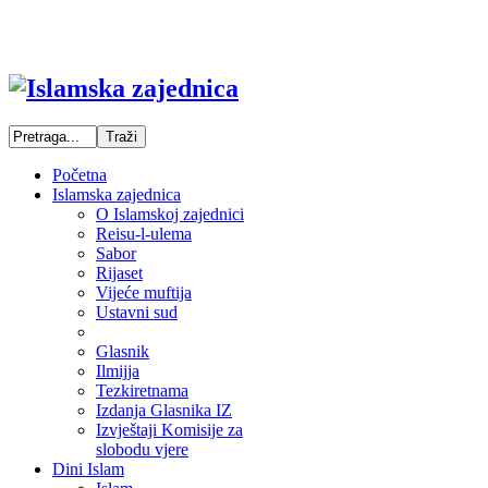
Početna
Islamska zajednica
O Islamskoj zajednici
Reisu-l-ulema
Sabor
Rijaset
Vijeće muftija
Ustavni sud
Glasnik
Ilmijja
Tezkiretnama
Izdanja Glasnika IZ
Izvještaji Komisije za
slobodu vjere
Dini Islam