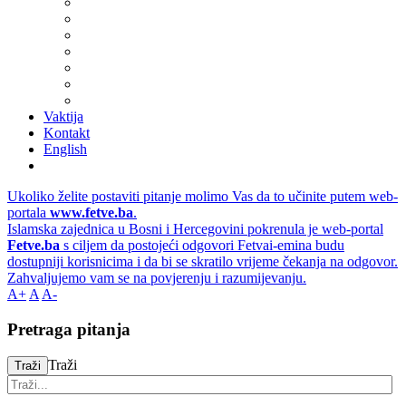
Vaktija
Kontakt
English
Ukoliko želite postaviti pitanje molimo Vas da to učinite putem web-
portala
www.fetve.ba
.
Islamska zajednica u Bosni i Hercegovini pokrenula je web-portal
Fetve.ba
s ciljem da postojeći odgovori Fetvai-emina budu
dostupniji korisnicima i da bi se skratilo vrijeme čekanja na odgovor.
Zahvaljujemo vam se na povjerenju i razumijevanju.
A+
A
A-
Pretraga pitanja
Traži
Traži