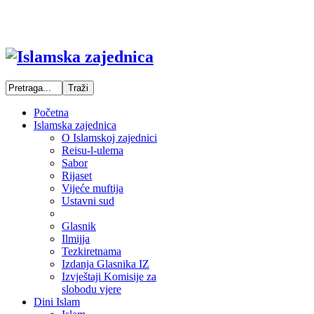
Početna
Islamska zajednica
O Islamskoj zajednici
Reisu-l-ulema
Sabor
Rijaset
Vijeće muftija
Ustavni sud
Glasnik
Ilmijja
Tezkiretnama
Izdanja Glasnika IZ
Izvještaji Komisije za
slobodu vjere
Dini Islam