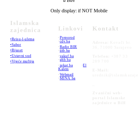
u BiH
Only display: if NOT Mobile
Islamska
Linkovi
Kontakt
zajednica
•
Preporod
•Reisu-l-ulema
•
cdv.ba
Adresa:
Kovači br.
•Sabor
•
Radio BIR
36, 71000 Sarajevo
•Rijaset
•
iitb.ba
•Ustavni sud
•
vakuf.ba
Telefon:
+387 33
•
ghb.ba
289 700
•Vijeće muftija
•
zekat.ba
•
El
Kalem
E-Mail:
•
Webmail
urednik@islamskazaje
•
MINA.ba
_
Zvanični web-
portal Islamske
zajednice u BiH