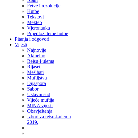
Islam
Fetve i rezolucije
Hutbe
Tekstovi
Mekteb
Vjeronauka
Prijedlozi teme hutbe
Pitanja i odgovori
Vijesti
Najnovije
Aktuelno
Reisu-l-ulema
Rijaset
Mešihati
Muftijstva
Dijaspora
Sabor
Ustavni sud
Vijeće muftija
MINA vijesti
Obavještenja
Izbori za reisu-l-ulemu
2019.