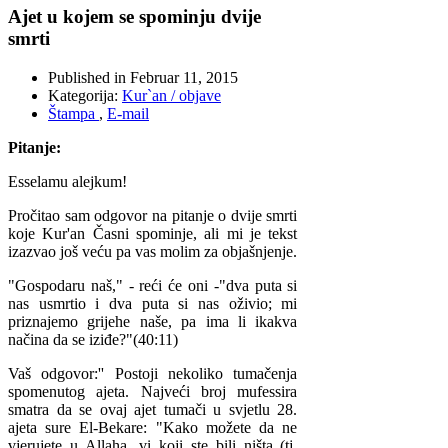
Ajet u kojem se spominju dvije
smrti
Published in
Februar 11, 2015
Kategorija:
Kur`an / objave
Štampa
,
E-mail
Pitanje:
Esselamu alejkum!
Pročitao sam odgovor na pitanje o dvije smrti
koje Kur'an Časni spominje, ali mi je tekst
izazvao još veću pa vas molim za objašnjenje.
"Gospodaru naš," - reći će oni -"dva puta si
nas usmrtio i dva puta si nas oživio; mi
priznajemo grijehe naše, pa ima li ikakva
načina da se iziđe?"(40:11)
Vaš odgovor:'' Postoji nekoliko tumačenja
spomenutog ajeta. Najveći broj mufessira
smatra da se ovaj ajet tumači u svjetlu 28.
ajeta sure El-Bekare: "Kako možete da ne
vjerujete u Allaha, vi koji ste bili ništa (tj.