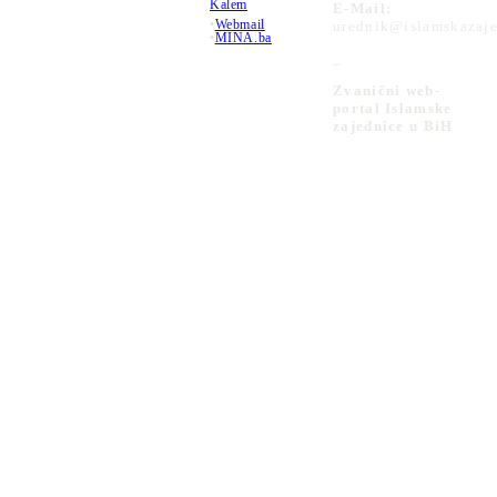
Kalem
E-Mail:
•
Webmail
urednik@islamskazaje
•
MINA.ba
_
Zvanični web-
portal Islamske
zajednice u BiH