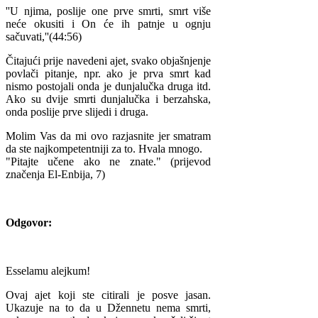
''U njima, poslije one prve smrti, smrt više
neće okusiti i On će ih patnje u ognju
sačuvati,''(44:56)
Čitajući prije navedeni ajet, svako objašnjenje
povlači pitanje, npr. ako je prva smrt kad
nismo postojali onda je dunjalučka druga itd.
Ako su dvije smrti dunjalučka i berzahska,
onda poslije prve slijedi i druga.
Molim Vas da mi ovo razjasnite jer smatram
da ste najkompetentniji za to. Hvala mnogo.
"Pitajte učene ako ne znate." (prijevod
značenja El-Enbija, 7)
Odgovor:
Esselamu alejkum!
Ovaj ajet koji ste citirali je posve jasan.
Ukazuje na to da u Džennetu nema smrti,