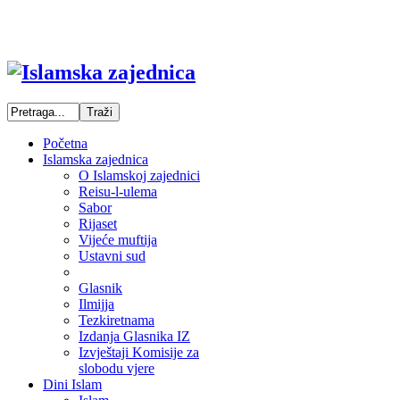
Početna
Islamska zajednica
O Islamskoj zajednici
Reisu-l-ulema
Sabor
Rijaset
Vijeće muftija
Ustavni sud
Glasnik
Ilmijja
Tezkiretnama
Izdanja Glasnika IZ
Izvještaji Komisije za
slobodu vjere
Dini Islam