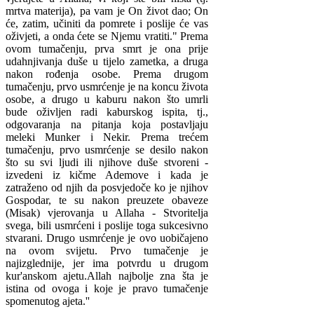
mrtva materija), pa vam je On život dao; On
će, zatim, učiniti da pomrete i poslije će vas
oživjeti, a onda ćete se Njemu vratiti." Prema
ovom tumačenju, prva smrt je ona prije
udahnjivanja duše u tijelo zametka, a druga
nakon rođenja osobe. Prema drugom
tumačenju, prvo usmrćenje je na koncu života
osobe, a drugo u kaburu nakon što umrli
bude oživljen radi kaburskog ispita, tj.,
odgovaranja na pitanja koja postavljaju
meleki Munker i Nekir. Prema trećem
tumačenju, prvo usmrćenje se desilo nakon
što su svi ljudi ili njihove duše stvoreni -
izvedeni iz kičme Ademove i kada je
zatraženo od njih da posvjedoče ko je njihov
Gospodar, te su nakon preuzete obaveze
(Misak) vjerovanja u Allaha - Stvoritelja
svega, bili usmrćeni i poslije toga sukcesivno
stvarani. Drugo usmrćenje je ovo uobičajeno
na ovom svijetu. Prvo tumačenje je
najizglednije, jer ima potvrdu u drugom
kur'anskom ajetu.Allah najbolje zna šta je
istina od ovoga i koje je pravo tumačenje
spomenutog ajeta.''