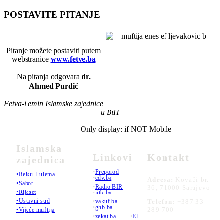
POSTAVITE PITANJE
Pitanje možete postaviti putem
webstranice
www.fetve.ba
Na pitanja odgovara
dr.
Ahmed Purdić
Fetva-i emin Islamske zajednice
u BiH
Only display: if NOT Mobile
Islamska
Linkovi
Kontakt
zajednica
•
Preporod
•Reisu-l-ulema
•
cdv.ba
Adresa:
Kovači br.
•Sabor
•
Radio BIR
36, 71000 Sarajevo
•Rijaset
•
iitb.ba
•Ustavni sud
•
vakuf.ba
Telefon:
+387 33
•
ghb.ba
289 700
•Vijeće muftija
•
zekat.ba
•
El