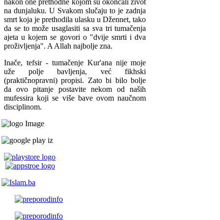
nakon one prethodne kojom su okončali život
na dunjaluku. U Svakom slučaju to je zadnja
smrt koja je prethodila ulasku u Džennet, tako
da se to može usaglasiti sa sva tri tumačenja
ajeta u kojem se govori o "dvije smrti i dva
proživljenja". A Allah najbolje zna.
Inače, tefsir - tumačenje Kur'ana nije moje
uže polje bavljenja, već fikhski
(praktičnopravni) propisi. Zato bi bilo bolje
da ovo pitanje postavite nekom od naših
mufessira koji se više bave ovom naučnom
disciplinom.