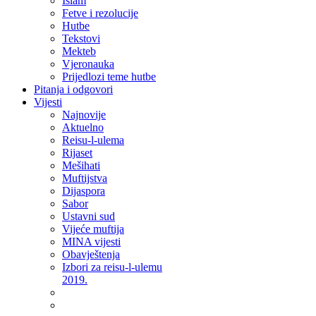
Islam
Fetve i rezolucije
Hutbe
Tekstovi
Mekteb
Vjeronauka
Prijedlozi teme hutbe
Pitanja i odgovori
Vijesti
Najnovije
Aktuelno
Reisu-l-ulema
Rijaset
Mešihati
Muftijstva
Dijaspora
Sabor
Ustavni sud
Vijeće muftija
MINA vijesti
Obavještenja
Izbori za reisu-l-ulemu
2019.