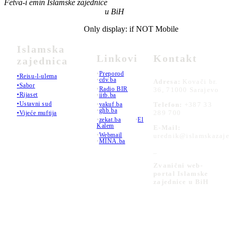
Fetva-i emin Islamske zajednice
u BiH
Only display: if NOT Mobile
Islamska
Linkovi
Kontakt
zajednica
•
Preporod
•Reisu-l-ulema
•
cdv.ba
Adresa:
Kovači br.
•Sabor
•
Radio BIR
36, 71000 Sarajevo
•Rijaset
•
iitb.ba
•Ustavni sud
•
vakuf.ba
Telefon:
+387 33
•
ghb.ba
289 700
•Vijeće muftija
•
zekat.ba
•
El
Kalem
E-Mail:
•
Webmail
urednik@islamskazaje
•
MINA.ba
_
Zvanični web-
portal Islamske
zajednice u BiH