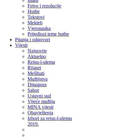
Islam
Fetve i rezolucije
Hutbe
Tekstovi
Mekteb
Vjeronauka
Prijedlozi teme hutbe
Pitanja i odgovori
Vijesti
Najnovije
Aktuelno
Reisu-l-ulema
Rijaset
Mešihati
Muftijstva
Dijaspora
Sabor
Ustavni sud
Vijeće muftija
MINA vijesti
Obavještenja
Izbori za reisu-l-ulemu
2019.