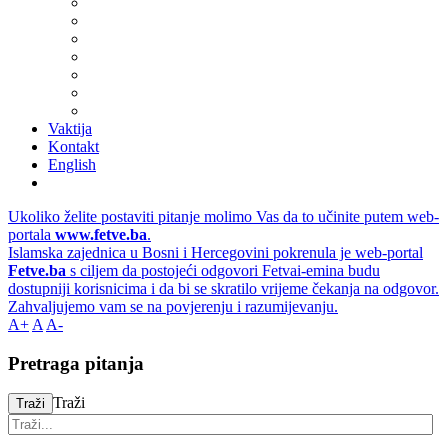
Vaktija
Kontakt
English
Ukoliko želite postaviti pitanje molimo Vas da to učinite putem web-
portala
www.fetve.ba
.
Islamska zajednica u Bosni i Hercegovini pokrenula je web-portal
Fetve.ba
s ciljem da postojeći odgovori Fetvai-emina budu
dostupniji korisnicima i da bi se skratilo vrijeme čekanja na odgovor.
Zahvaljujemo vam se na povjerenju i razumijevanju.
A+
A
A-
Pretraga pitanja
Traži
Traži