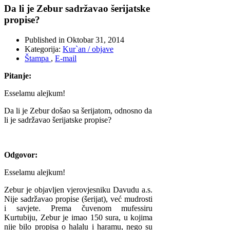
Da li je Zebur sadržavao šerijatske
propise?
Published in
Oktobar 31, 2014
Kategorija:
Kur`an / objave
Štampa
,
E-mail
Pitanje:
Esselamu alejkum!
Da li je Zebur došao sa šerijatom, odnosno da
li je sadržavao šerijatske propise?
Odgovor:
Esselamu alejkum!
Zebur je objavljen vjerovjesniku Davudu a.s.
Nije sadržavao propise (šerijat), već mudrosti
i savjete. Prema čuvenom mufessiru
Kurtubiju, Zebur je imao 150 sura, u kojima
nije bilo propisa o halalu i haramu, nego su