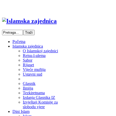
Početna
Islamska zajednica
O Islamskoj zajednici
Reisu-l-ulema
Sabor
Rijaset
Vijeće muftija
Ustavni sud
Glasnik
Ilmijja
Tezkiretnama
Izdanja Glasnika IZ
Izvještaji Komisije za
slobodu vjere
Dini Islam