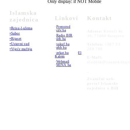
Only display: if NOT Mobile
Islamska
Linkovi
Kontakt
zajednica
•
Preporod
•Reisu-l-ulema
•
cdv.ba
Adresa:
Kovači br.
•Sabor
•
Radio BIR
36, 71000 Sarajevo
•Rijaset
•
iitb.ba
•Ustavni sud
•
vakuf.ba
Telefon:
+387 33
•
ghb.ba
289 700
•Vijeće muftija
•
zekat.ba
•
El
Kalem
E-Mail:
•
Webmail
urednik@islamskazaje
•
MINA.ba
_
Zvanični web-
portal Islamske
zajednice u BiH