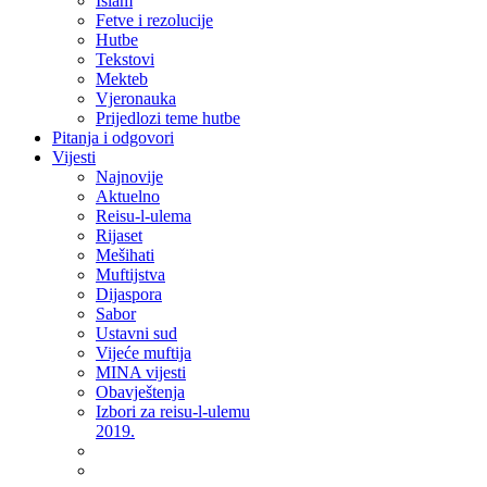
Islam
Fetve i rezolucije
Hutbe
Tekstovi
Mekteb
Vjeronauka
Prijedlozi teme hutbe
Pitanja i odgovori
Vijesti
Najnovije
Aktuelno
Reisu-l-ulema
Rijaset
Mešihati
Muftijstva
Dijaspora
Sabor
Ustavni sud
Vijeće muftija
MINA vijesti
Obavještenja
Izbori za reisu-l-ulemu
2019.