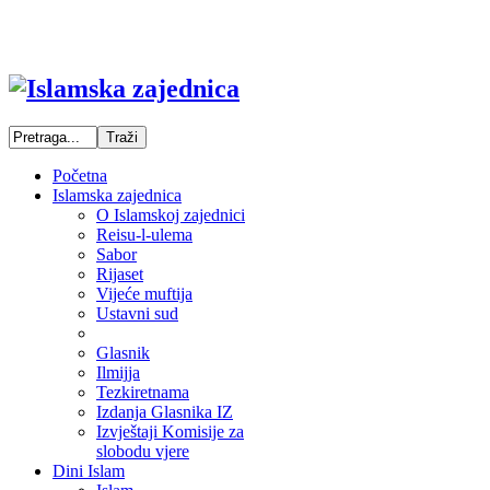
Početna
Islamska zajednica
O Islamskoj zajednici
Reisu-l-ulema
Sabor
Rijaset
Vijeće muftija
Ustavni sud
Glasnik
Ilmijja
Tezkiretnama
Izdanja Glasnika IZ
Izvještaji Komisije za
slobodu vjere
Dini Islam