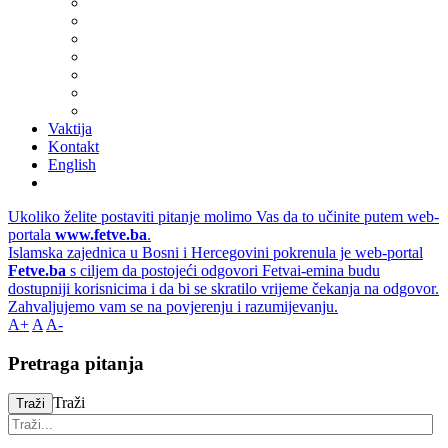
Vaktija
Kontakt
English
Ukoliko želite postaviti pitanje molimo Vas da to učinite putem web-
portala
www.fetve.ba
.
Islamska zajednica u Bosni i Hercegovini pokrenula je web-portal
Fetve.ba
s ciljem da postojeći odgovori Fetvai-emina budu
dostupniji korisnicima i da bi se skratilo vrijeme čekanja na odgovor.
Zahvaljujemo vam se na povjerenju i razumijevanju.
A+
A
A-
Pretraga pitanja
Traži
Traži