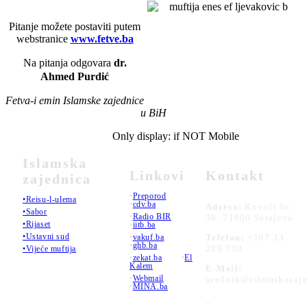
Pitanje možete postaviti putem
webstranice
www.fetve.ba
Na pitanja odgovara
dr.
Ahmed Purdić
Fetva-i emin Islamske zajednice
u BiH
Only display: if NOT Mobile
Islamska
Linkovi
Kontakt
zajednica
•
Preporod
•Reisu-l-ulema
•
cdv.ba
Adresa:
Kovači br.
•Sabor
•
Radio BIR
36, 71000 Sarajevo
•Rijaset
•
iitb.ba
•Ustavni sud
•
vakuf.ba
Telefon:
+387 33
•
ghb.ba
289 700
•Vijeće muftija
•
zekat.ba
•
El
Kalem
E-Mail:
•
Webmail
urednik@islamskazaje
•
MINA.ba
_