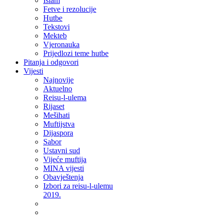
Islam
Fetve i rezolucije
Hutbe
Tekstovi
Mekteb
Vjeronauka
Prijedlozi teme hutbe
Pitanja i odgovori
Vijesti
Najnovije
Aktuelno
Reisu-l-ulema
Rijaset
Mešihati
Muftijstva
Dijaspora
Sabor
Ustavni sud
Vijeće muftija
MINA vijesti
Obavještenja
Izbori za reisu-l-ulemu
2019.