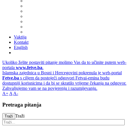
Vaktija
Kontakt
English
Ukoliko želite postaviti pitanje molimo Vas da to učinite putem web-
portala
www.fetve.ba
.
Islamska zajednica u Bosni i Hercegovini pokrenula je web-portal
Fetve.ba
s ciljem da postojeći odgovori Fetvai-emina budu
dostupniji korisnicima i da bi se skratilo vrijeme čekanja na odgovor.
Zahvaljujemo vam se na povjerenju i razumijevanju.
A+
A
A-
Pretraga pitanja
Traži
Traži