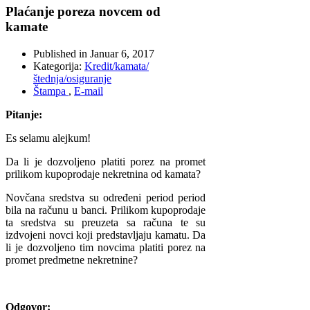
Plaćanje poreza novcem od
kamate
Published in
Januar 6, 2017
Kategorija:
Kredit/kamata/
štednja/osiguranje
Štampa
,
E-mail
Pitanje:
Es selamu alejkum!
Da li je dozvoljeno platiti porez na promet
prilikom kupoprodaje nekretnina od kamata?
Novčana sredstva su određeni period period
bila na računu u banci. Prilikom kupoprodaje
ta sredstva su preuzeta sa računa te su
izdvojeni novci koji predstavljaju kamatu. Da
li je dozvoljeno tim novcima platiti porez na
promet predmetne nekretnine?
Odgovor: