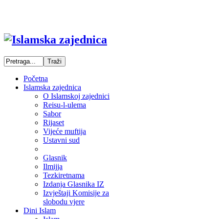
Početna
Islamska zajednica
O Islamskoj zajednici
Reisu-l-ulema
Sabor
Rijaset
Vijeće muftija
Ustavni sud
Glasnik
Ilmijja
Tezkiretnama
Izdanja Glasnika IZ
Izvještaji Komisije za
slobodu vjere
Dini Islam