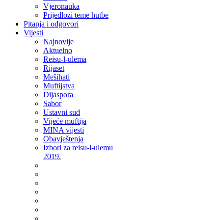
Vjeronauka
Prijedlozi teme hutbe
Pitanja i odgovori
Vijesti
Najnovije
Aktuelno
Reisu-l-ulema
Rijaset
Mešihati
Muftijstva
Dijaspora
Sabor
Ustavni sud
Vijeće muftija
MINA vijesti
Obavještenja
Izbori za reisu-l-ulemu
2019.