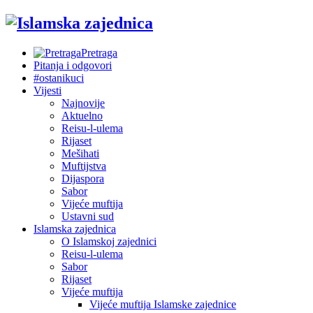
Pretraga
Pitanja i odgovori
#ostanikuci
Vijesti
Najnovije
Aktuelno
Reisu-l-ulema
Rijaset
Mešihati
Muftijstva
Dijaspora
Sabor
Vijeće muftija
Ustavni sud
Islamska zajednica
O Islamskoj zajednici
Reisu-l-ulema
Sabor
Rijaset
Vijeće muftija
Vijeće muftija Islamske zajednice