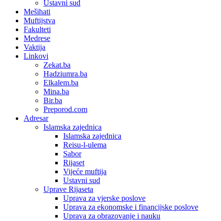
Ustavni sud
Mešihati
Muftijstva
Fakulteti
Medrese
Vaktija
Linkovi
Zekat.ba
Hadziumra.ba
Elkalem.ba
Mina.ba
Bir.ba
Preporod.com
Adresar
Islamska zajednica
Islamska zajednica
Reisu-l-ulema
Sabor
Rijaset
Vijeće muftija
Ustavni sud
Uprave Rijaseta
Uprava za vjerske poslove
Uprava za ekonomske i financijske poslove
Uprava za obrazovanje i nauku