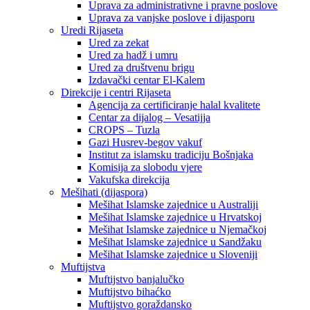
Uprava za administrativne i pravne poslove
Uprava za vanjske poslove i dijasporu
Uredi Rijaseta
Ured za zekat
Ured za hadž i umru
Ured za društvenu brigu
Izdavački centar El-Kalem
Direkcije i centri Rijaseta
Agencija za certificiranje halal kvalitete
Centar za dijalog – Vesatijja
CROPS – Tuzla
Gazi Husrev-begov vakuf
Institut za islamsku tradiciju Bošnjaka
Komisija za slobodu vjere
Vakufska direkcija
Mešihati (dijaspora)
Mešihat Islamske zajednice u Australiji
Mešihat Islamske zajednice u Hrvatskoj
Mešihat Islamske zajednice u Njemačkoj
Mešihat Islamske zajednice u Sandžaku
Mešihat Islamske zajednice u Sloveniji
Muftijstva
Muftijstvo banjalučko
Muftijstvo bihaćko
Muftijstvo goraždansko