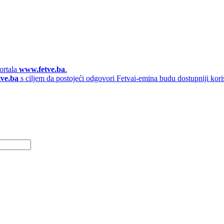
ortala
www.fetve.ba
.
tve.ba
s ciljem da postojeći odgovori Fetvai-emina budu dostupniji kori