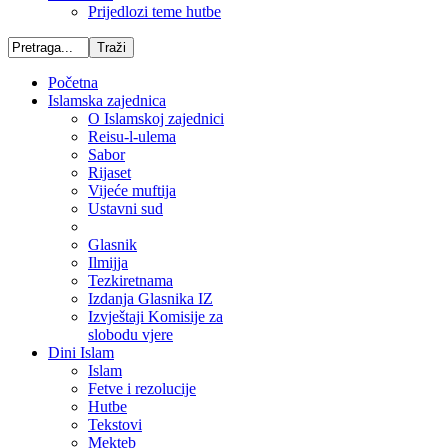
Prijedlozi teme hutbe
Početna
Islamska zajednica
O Islamskoj zajednici
Reisu-l-ulema
Sabor
Rijaset
Vijeće muftija
Ustavni sud
Glasnik
Ilmijja
Tezkiretnama
Izdanja Glasnika IZ
Izvještaji Komisije za
slobodu vjere
Dini Islam
Islam
Fetve i rezolucije
Hutbe
Tekstovi
Mekteb