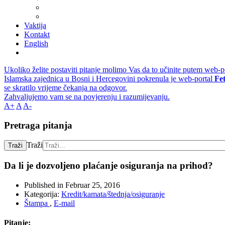
Vaktija
Kontakt
English
Ukoliko želite postaviti pitanje molimo Vas da to učinite putem web-p
Islamska zajednica u Bosni i Hercegovini pokrenula je web-portal
Fe
se skratilo vrijeme čekanja na odgovor.
Zahvaljujemo vam se na povjerenju i razumijevanju.
A+
A
A-
Pretraga pitanja
Traži
Traži
Da li je dozvoljeno plaćanje osiguranja na prihod?
Published in
Februar 25, 2016
Kategorija:
Kredit/kamata/štednja/osiguranje
Štampa
,
E-mail
Pitanje: