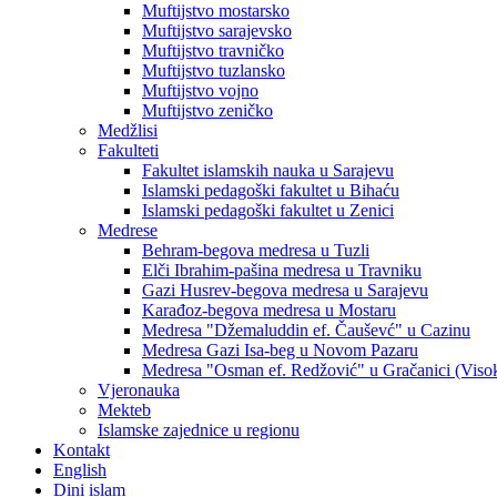
Muftijstvo mostarsko
Muftijstvo sarajevsko
Muftijstvo travničko
Muftijstvo tuzlansko
Muftijstvo vojno
Muftijstvo zeničko
Medžlisi
Fakulteti
Fakultet islamskih nauka u Sarajevu
Islamski pedagoški fakultet u Bihaću
Islamski pedagoški fakultet u Zenici
Medrese
Behram-begova medresa u Tuzli
Elči Ibrahim-pašina medresa u Travniku
Gazi Husrev-begova medresa u Sarajevu
Karađoz-begova medresa u Mostaru
Medresa "Džemaluddin ef. Čauševć" u Cazinu
Medresa Gazi Isa-beg u Novom Pazaru
Medresa "Osman ef. Redžović" u Gračanici (Viso
Vjeronauka
Mekteb
Islamske zajednice u regionu
Kontakt
English
Dini islam