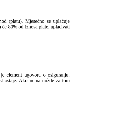
od (platu). Mjesečno se uplaćuje
a će 80% od iznosa plate, uplaćivati
i je element ugovora o osiguranju,
nost ostaje. Ako nema nužde za tom