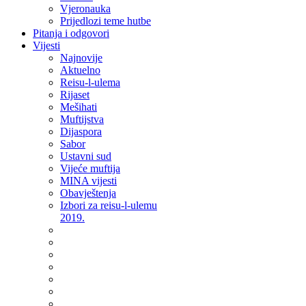
Vjeronauka
Prijedlozi teme hutbe
Pitanja i odgovori
Vijesti
Najnovije
Aktuelno
Reisu-l-ulema
Rijaset
Mešihati
Muftijstva
Dijaspora
Sabor
Ustavni sud
Vijeće muftija
MINA vijesti
Obavještenja
Izbori za reisu-l-ulemu
2019.