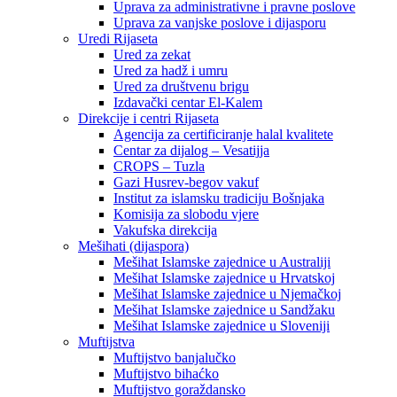
Uprava za administrativne i pravne poslove
Uprava za vanjske poslove i dijasporu
Uredi Rijaseta
Ured za zekat
Ured za hadž i umru
Ured za društvenu brigu
Izdavački centar El-Kalem
Direkcije i centri Rijaseta
Agencija za certificiranje halal kvalitete
Centar za dijalog – Vesatijja
CROPS – Tuzla
Gazi Husrev-begov vakuf
Institut za islamsku tradiciju Bošnjaka
Komisija za slobodu vjere
Vakufska direkcija
Mešihati (dijaspora)
Mešihat Islamske zajednice u Australiji
Mešihat Islamske zajednice u Hrvatskoj
Mešihat Islamske zajednice u Njemačkoj
Mešihat Islamske zajednice u Sandžaku
Mešihat Islamske zajednice u Sloveniji
Muftijstva
Muftijstvo banjalučko
Muftijstvo bihaćko
Muftijstvo goraždansko