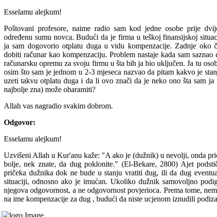
Esselamu alejkum!
Poštovani profesore, naime radio sam kod jedne osobe prije dvij
određenu sumu novca. Budući da je firma u teškoj finansijskoj situac
ja sam dogovorio otplatu duga u vidu kompenzacije. Zadnje oko č
dobiti računar kao kompenzaciju. Problem nastaje kada sam saznao d
računarsku opremu za svoju firmu u šta bih ja bio uključen. Ja tu os
osim što sam je jednom u 2-3 mjeseca nazvao da pitam kakvo je stan
uzeti takvu otplatu duga i da li ovo znači da je neko ono šta sam ja 
najbolje zna) može oharamiti?
Allah vas nagradio svakim dobrom.
Odgovor:
Esselamu alejkum!
Uzvišeni Allah u Kur'anu kaže: "A ako je (dužnik) u nevolji, onda pr
bolje, nek znate, da dug poklonite." (El-Bekare, 2800) Ajet podsti
pričeka dužnika dok ne bude u stanju vratiti dug, ili da dug eventua
situaciji, odnosno ako je imućan. Ukoliko dužnik samovoljno podign
njegova odgovornost, a ne odgovornost povjerioca. Prema tome, nem
na ime kompenzacije za dug , budući da niste ucjenom iznudili podizan