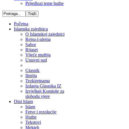
Prijedlozi teme hutbe
Početna
Islamska zajednica
O Islamskoj zajednici
Reisu-l-ulema
Sabor
Rijaset
Vijeće muftija
Ustavni sud
Glasnik
Ilmijja
Tezkiretnama
Izdanja Glasnika IZ
Izvještaji Komisije za
slobodu vjere
Dini Islam
Islam
Fetve i rezolucije
Hutbe
Tekstovi
Mekteb