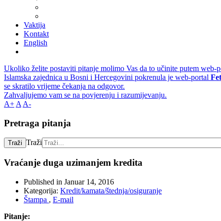
Vaktija
Kontakt
English
Ukoliko želite postaviti pitanje molimo Vas da to učinite putem web-p
Islamska zajednica u Bosni i Hercegovini pokrenula je web-portal
Fe
se skratilo vrijeme čekanja na odgovor.
Zahvaljujemo vam se na povjerenju i razumijevanju.
A+
A
A-
Pretraga pitanja
Traži
Traži
Vraćanje duga uzimanjem kredita
Published in
Januar 14, 2016
Kategorija:
Kredit/kamata/štednja/osiguranje
Štampa
,
E-mail
Pitanje: