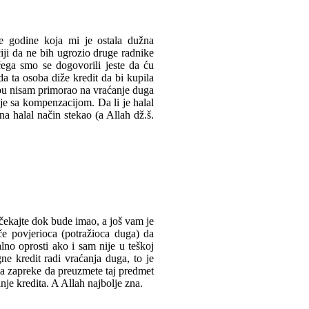
e godine koja mi je ostala dužna
iji da ne bih ugrozio druge radnike
ega smo se dogovorili jeste da ću
a ta osoba diže kredit da bi kupila
obu nisam primorao na vraćanje duga
je sa kompenzacijom. Da li je halal
na halal način stekao (a Allah dž.š.
ičekajte dok bude imao, a još vam je
če povjerioca (potražioca duga) da
lno oprosti ako i sam nije u teškoj
e kredit radi vraćanja duga, to je
a zapreke da preuzmete taj predmet
je kredita. A Allah najbolje zna.