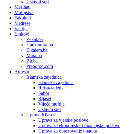
Ustavni sud
Mešihati
Muftijstva
Fakulteti
Medrese
Vaktija
Linkovi
Zekat.ba
Hadziumra.ba
Elkalem.ba
Mina.ba
Bir.ba
Preporod.com
Adresar
Islamska zajednica
Islamska zajednica
Reisu-l-ulema
Sabor
Rijaset
Vijeće muftija
Ustavni sud
Uprave Rijaseta
Uprava za vjerske poslove
Uprava za ekonomske i financijske poslove
Uprava za obrazovanje i nauku