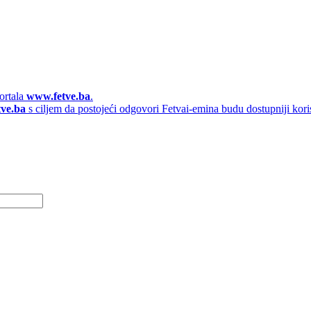
ortala
www.fetve.ba
.
tve.ba
s ciljem da postojeći odgovori Fetvai-emina budu dostupniji kori