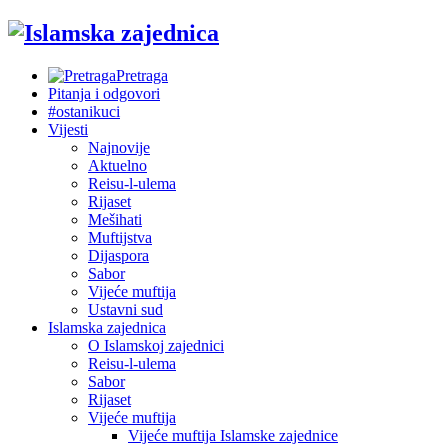
Pretraga
Pitanja i odgovori
#ostanikuci
Vijesti
Najnovije
Aktuelno
Reisu-l-ulema
Rijaset
Mešihati
Muftijstva
Dijaspora
Sabor
Vijeće muftija
Ustavni sud
Islamska zajednica
O Islamskoj zajednici
Reisu-l-ulema
Sabor
Rijaset
Vijeće muftija
Vijeće muftija Islamske zajednice