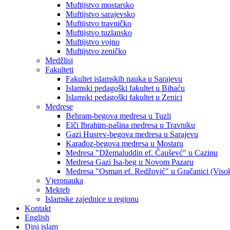
Muftijstvo mostarsko
Muftijstvo sarajevsko
Muftijstvo travničko
Muftijstvo tuzlansko
Muftijstvo vojno
Muftijstvo zeničko
Medžlisi
Fakulteti
Fakultet islamskih nauka u Sarajevu
Islamski pedagoški fakultet u Bihaću
Islamski pedagoški fakultet u Zenici
Medrese
Behram-begova medresa u Tuzli
Elči Ibrahim-pašina medresa u Travniku
Gazi Husrev-begova medresa u Sarajevu
Karađoz-begova medresa u Mostaru
Medresa "Džemaluddin ef. Čauševć" u Cazinu
Medresa Gazi Isa-beg u Novom Pazaru
Medresa "Osman ef. Redžović" u Gračanici (Viso
Vjeronauka
Mekteb
Islamske zajednice u regionu
Kontakt
English
Dini islam