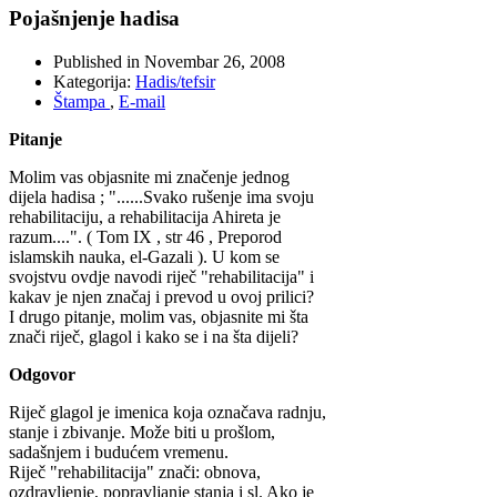
Pojašnjenje hadisa
Published in
Novembar 26, 2008
Kategorija:
Hadis/tefsir
Štampa
,
E-mail
Pitanje
Molim vas objasnite mi značenje jednog
dijela hadisa ; "......Svako rušenje ima svoju
rehabilitaciju, a rehabilitacija Ahireta je
razum....". ( Tom IX , str 46 , Preporod
islamskih nauka, el-Gazali ). U kom se
svojstvu ovdje navodi riječ "rehabilitacija" i
kakav je njen značaj i prevod u ovoj prilici?
I drugo pitanje, molim vas, objasnite mi šta
znači riječ, glagol i kako se i na šta dijeli?
Odgovor
Riječ glagol je imenica koja označava radnju,
stanje i zbivanje. Može biti u prošlom,
sadašnjem i budućem vremenu.
Riječ "rehabilitacija" znači: obnova,
ozdravljenje, popravljanje stanja i sl. Ako je