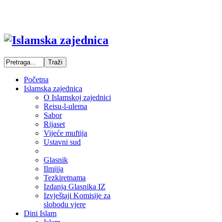
Početna
Islamska zajednica
O Islamskoj zajednici
Reisu-l-ulema
Sabor
Rijaset
Vijeće muftija
Ustavni sud
Glasnik
Ilmijja
Tezkiretnama
Izdanja Glasnika IZ
Izvještaji Komisije za
slobodu vjere
Dini Islam