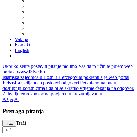
Vaktija
Kontakt
English
Ukoliko želite postaviti pitanje molimo Vas da to učinite putem web-
portala
www.fetve.ba
.
Islamska zajednica u Bosni i Hercegovini pokrenula je web-portal
Fetve.ba
s ciljem da postojeći odgovori Fetvai-emina budu
dostupniji korisnicima i da bi se skratilo vrijeme čekanja na odgovor.
Zahvaljujemo vam se na povjerenju i razumijevanju.
A+
A
A-
Pretraga pitanja
Traži
Traži