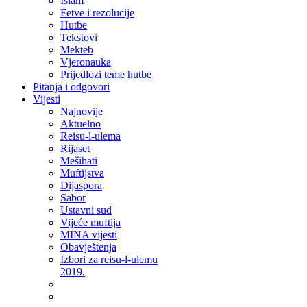
Islam
Fetve i rezolucije
Hutbe
Tekstovi
Mekteb
Vjeronauka
Prijedlozi teme hutbe
Pitanja i odgovori
Vijesti
Najnovije
Aktuelno
Reisu-l-ulema
Rijaset
Mešihati
Muftijstva
Dijaspora
Sabor
Ustavni sud
Vijeće muftija
MINA vijesti
Obavještenja
Izbori za reisu-l-ulemu
2019.