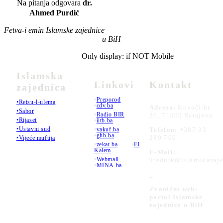
Na pitanja odgovara
dr.
Ahmed Purdić
Fetva-i emin Islamske zajednice
u BiH
Only display: if NOT Mobile
Islamska
Linkovi
Kontakt
zajednica
•
Preporod
•Reisu-l-ulema
•
cdv.ba
Adresa:
Kovači br.
•Sabor
•
Radio BIR
36, 71000 Sarajevo
•Rijaset
•
iitb.ba
•Ustavni sud
•
vakuf.ba
Telefon:
+387 33
•
ghb.ba
289 700
•Vijeće muftija
•
zekat.ba
•
El
Kalem
E-Mail:
•
Webmail
urednik@islamskazaje
•
MINA.ba
_
Zvanični web-
portal Islamske
zajednice u BiH