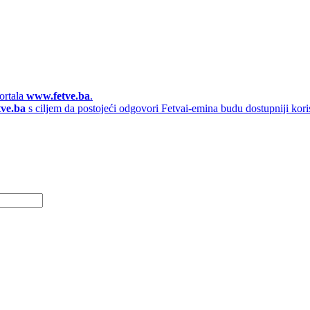
ortala
www.fetve.ba
.
tve.ba
s ciljem da postojeći odgovori Fetvai-emina budu dostupniji kori