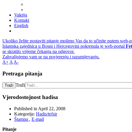
Vaktija
Kontakt
English
Ukoliko želite postaviti pitanje molimo Vas da to učinite putem web-p
Islamska zajednica u Bosni i Hercegovini pokrenula je web-portal
Fe
se skratilo vrijeme čekanja na odgovor.
Zahvaljujemo vam se na povjerenju i razumijevanju.
A+
A
A-
Pretraga pitanja
Traži
Traži
Vjerodostojnost hadisa
Published in
April 22, 2008
Kategorija:
Hadis/tefsir
Štampa
,
E-mail
Pitanje