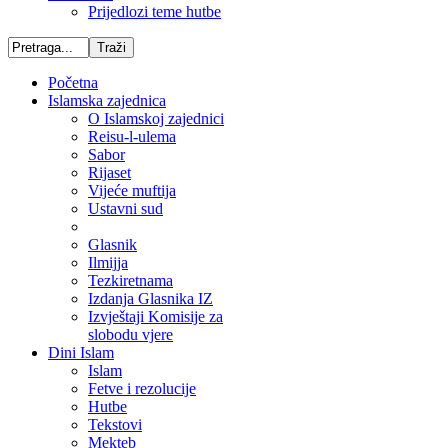
Prijedlozi teme hutbe
Početna
Islamska zajednica
O Islamskoj zajednici
Reisu-l-ulema
Sabor
Rijaset
Vijeće muftija
Ustavni sud
Glasnik
Ilmijja
Tezkiretnama
Izdanja Glasnika IZ
Izvještaji Komisije za
slobodu vjere
Dini Islam
Islam
Fetve i rezolucije
Hutbe
Tekstovi
Mekteb