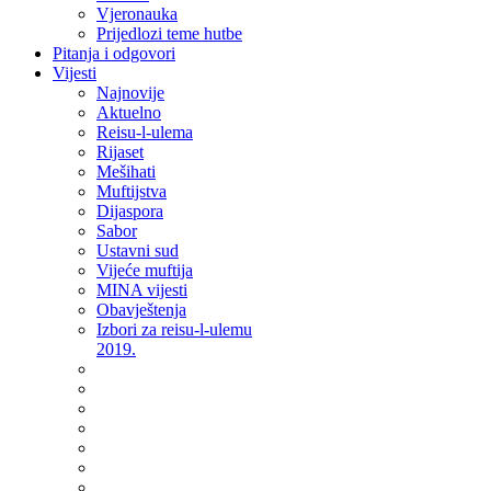
Vjeronauka
Prijedlozi teme hutbe
Pitanja i odgovori
Vijesti
Najnovije
Aktuelno
Reisu-l-ulema
Rijaset
Mešihati
Muftijstva
Dijaspora
Sabor
Ustavni sud
Vijeće muftija
MINA vijesti
Obavještenja
Izbori za reisu-l-ulemu
2019.