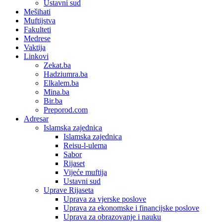
Ustavni sud
Mešihati
Muftijstva
Fakulteti
Medrese
Vaktija
Linkovi
Zekat.ba
Hadziumra.ba
Elkalem.ba
Mina.ba
Bir.ba
Preporod.com
Adresar
Islamska zajednica
Islamska zajednica
Reisu-l-ulema
Sabor
Rijaset
Vijeće muftija
Ustavni sud
Uprave Rijaseta
Uprava za vjerske poslove
Uprava za ekonomske i financijske poslove
Uprava za obrazovanje i nauku