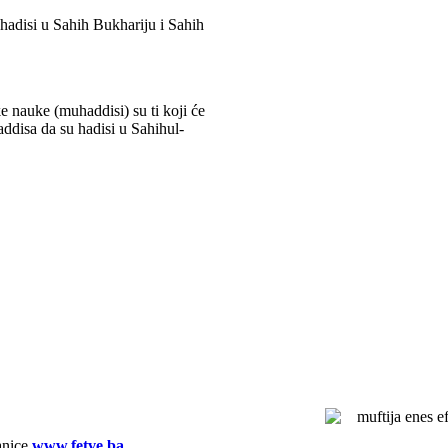
i hadisi u Sahih Bukhariju i Sahih
 nauke (muhaddisi) su ti koji će
ddisa da su hadisi u Sahihul-
anice
www.fetve.ba