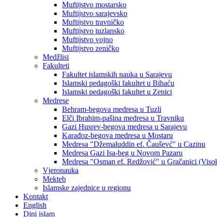
Muftijstvo mostarsko
Muftijstvo sarajevsko
Muftijstvo travničko
Muftijstvo tuzlansko
Muftijstvo vojno
Muftijstvo zeničko
Medžlisi
Fakulteti
Fakultet islamskih nauka u Sarajevu
Islamski pedagoški fakultet u Bihaću
Islamski pedagoški fakultet u Zenici
Medrese
Behram-begova medresa u Tuzli
Elči Ibrahim-pašina medresa u Travniku
Gazi Husrev-begova medresa u Sarajevu
Karađoz-begova medresa u Mostaru
Medresa "Džemaluddin ef. Čauševć" u Cazinu
Medresa Gazi Isa-beg u Novom Pazaru
Medresa "Osman ef. Redžović" u Gračanici (Viso
Vjeronauka
Mekteb
Islamske zajednice u regionu
Kontakt
English
Dini islam