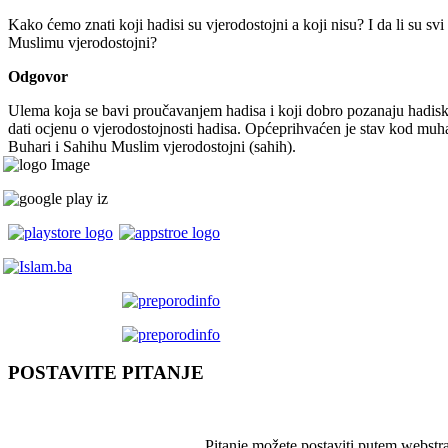
Kako ćemo znati koji hadisi su vjerodostojni a koji nisu? I da li su sv
Muslimu vjerodostojni?
Odgovor
Ulema koja se bavi proučavanjem hadisa i koji dobro pozanaju hadiske
dati ocjenu o vjerodostojnosti hadisa. Općeprihvaćen je stav kod muha
Buhari i Sahihu Muslim vjerodostojni (sahih).
POSTAVITE PITANJE
Pitanje možete postaviti putem webstr