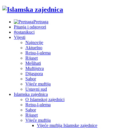
Pretraga
Pitanja i odgovori
#ostanikuci
Vijesti
Najnovije
Aktuelno
Reisu-l-ulema
Rijaset
Mešihati
Muftijstva
Dijaspora
Sabor
Vijeće muftija
Ustavni sud
Islamska zajednica
O Islamskoj zajednici
Reisu-l-ulema
Sabor
Rijaset
Vijeće muftija
Vijeće muftija Islamske zajednice