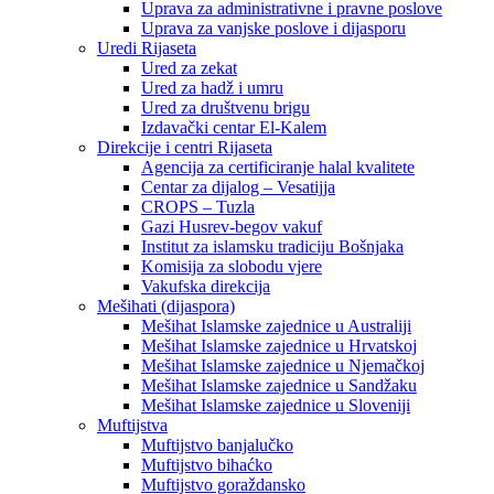
Uprava za administrativne i pravne poslove
Uprava za vanjske poslove i dijasporu
Uredi Rijaseta
Ured za zekat
Ured za hadž i umru
Ured za društvenu brigu
Izdavački centar El-Kalem
Direkcije i centri Rijaseta
Agencija za certificiranje halal kvalitete
Centar za dijalog – Vesatijja
CROPS – Tuzla
Gazi Husrev-begov vakuf
Institut za islamsku tradiciju Bošnjaka
Komisija za slobodu vjere
Vakufska direkcija
Mešihati (dijaspora)
Mešihat Islamske zajednice u Australiji
Mešihat Islamske zajednice u Hrvatskoj
Mešihat Islamske zajednice u Njemačkoj
Mešihat Islamske zajednice u Sandžaku
Mešihat Islamske zajednice u Sloveniji
Muftijstva
Muftijstvo banjalučko
Muftijstvo bihaćko
Muftijstvo goraždansko