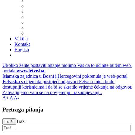
Vaktija
Kontakt
English
Ukoliko želite postaviti pitanje molimo Vas da to učinite putem web-
portala
www.fetve.ba
.
Islamska zajednica u Bosni i Hercegovini pokrenula je web-portal
Fetve.ba
s ciljem da postojeći odgovori Fetvai-emina budu
dostupniji korisnicima i da bi se skratilo vrijeme čekanja na odgovor.
Zahvaljujemo vam se na povjerenju i razumijevanju.
A+
A
A-
Pretraga pitanja
Traži
Traži