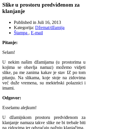
Slike u prostoru predviđenom za
klanjanje
Published in
Juli 16, 2013
Kategorija:
Džemat/džamija
Štampa
,
E-mail
Pitanje:
Selam!
U nekim našim džamijama (u prostorima u
kojima se obavlja namaz) možemo vidjeti
slike, pa me zanima kakav je stav IZ po tom
pitanju. Na slikama, koje stoje na zidovima
već duže vremena, su mektebski polaznici i
imami.
Odgovor:
Esselamu alejkum!
U džamijskom prostoru predviđenom za
klanjanje namaza takve slike ne bi trebale biti
na zidovima jer odvraćaju pažnju klanjačima.