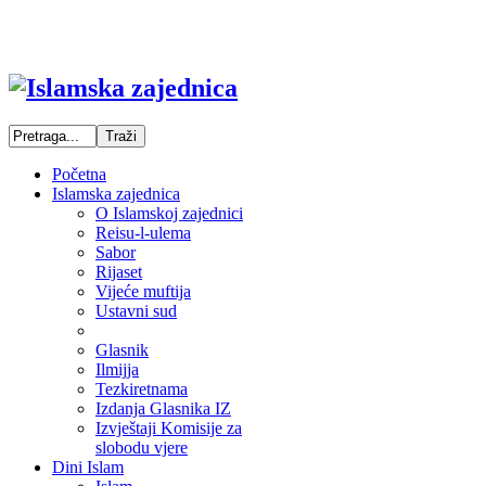
Početna
Islamska zajednica
O Islamskoj zajednici
Reisu-l-ulema
Sabor
Rijaset
Vijeće muftija
Ustavni sud
Glasnik
Ilmijja
Tezkiretnama
Izdanja Glasnika IZ
Izvještaji Komisije za
slobodu vjere
Dini Islam