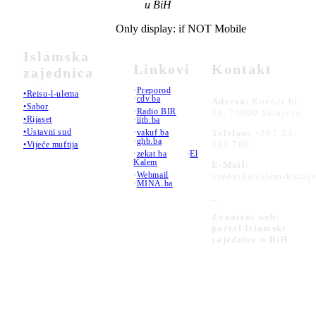
u BiH
Only display: if NOT Mobile
Islamska
Linkovi
Kontakt
zajednica
•
Preporod
•Reisu-l-ulema
•
cdv.ba
Adresa:
Kovači br.
•Sabor
•
Radio BIR
36, 71000 Sarajevo
•Rijaset
•
iitb.ba
•Ustavni sud
•
vakuf.ba
Telefon:
+387 33
•
ghb.ba
289 700
•Vijeće muftija
•
zekat.ba
•
El
Kalem
E-Mail:
•
Webmail
urednik@islamskazaje
•
MINA.ba
_
Zvanični web-
portal Islamske
zajednice u BiH