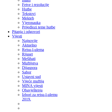
Islam
Fetve i rezolucije
Hutbe
Tekstovi
Mekteb
Vjeronauka
Prijedlozi teme hutbe
Pitanja i odgovori
Vijesti
Najnovije
Aktuelno
Reisu-l-ulema
Rijaset
Mešihati
Muftijstva
Dijaspora
Sabor
Ustavni sud
Vijeće muftija
MINA vijesti
Obavještenja
Izbori za reisu-l-ulemu
2019.