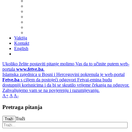
Vaktija
Kontakt
English
Ukoliko želite postaviti pitanje molimo Vas da to učinite putem web-
portala
www.fetve.ba
.
Islamska zajednica u Bosni i Hercegovini pokrenula je web-portal
Fetve.ba
s ciljem da postojeći odgovori Fetvai-emina budu
dostupniji korisnicima i da bi se skratilo vrijeme čekanja na odgovor.
Zahvaljujemo vam se na povjerenju i razumijevanju.
A+
A
A-
Pretraga pitanja
Traži
Traži