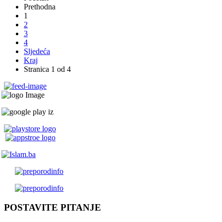
Prethodna
1
2
3
4
Sljedeća
Kraj
Stranica 1 od 4
POSTAVITE PITANJE