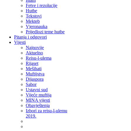
Islam
Fetve i rezolucije
Hutbe
Tekstovi
Mekteb
Vjeronauka
Prijedlozi teme hutbe
Pitanja i odgovori
Vijesti
Najnovije
Aktuelno
Reisu-l-ulema
Rijaset
Mešihati
Muftijstva
Dijaspora
Sabor
Ustavni sud
Vijeće muftija
MINA vijesti
Obavještenja
Izbori za reisu-l-ulemu
2019.