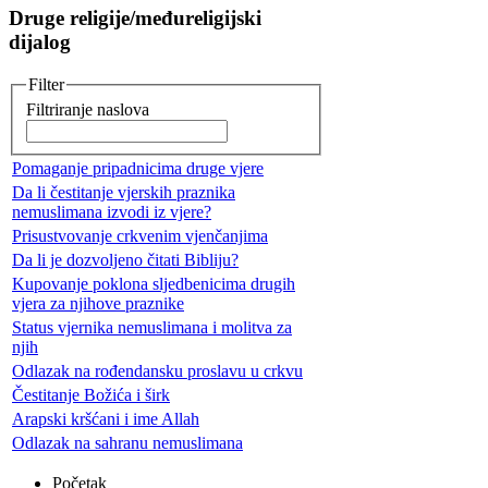
Druge religije/međureligijski
dijalog
Filter
Filtriranje naslova
Pomaganje pripadnicima druge vjere
Da li čestitanje vjerskih praznika
nemuslimana izvodi iz vjere?
Prisustvovanje crkvenim vjenčanjima
Da li je dozvoljeno čitati Bibliju?
Kupovanje poklona sljedbenicima drugih
vjera za njihove praznike
Status vjernika nemuslimana i molitva za
njih
Odlazak na rođendansku proslavu u crkvu
Čestitanje Božića i širk
Arapski kršćani i ime Allah
Odlazak na sahranu nemuslimana
Početak