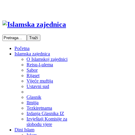
Početna
Islamska zajednica
O Islamskoj zajednici
Reisu-l-ulema
Sabor
Rijaset
Vijeće muftija
Ustavni sud
Glasnik
Ilmijja
Tezkiretnama
Izdanja Glasnika IZ
Izvještaji Komisije za
slobodu vjere
Dini Islam