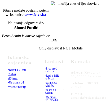
Pitanje možete postaviti putem
webstranice
www.fetve.ba
Na pitanja odgovara
dr.
Ahmed Purdić
Fetva-i emin Islamske zajednice
u BiH
Only display: if NOT Mobile
Islamska
Linkovi
Kontakt
zajednica
•
Preporod
•Reisu-l-ulema
•
cdv.ba
Adresa:
Kovači br.
•Sabor
•
Radio BIR
36, 71000 Sarajevo
•Rijaset
•
iitb.ba
•Ustavni sud
•
vakuf.ba
Telefon:
+387 33
•
ghb.ba
289 700
•Vijeće muftija
•
zekat.ba
•
El
Kalem
E-Mail:
•
Webmail
urednik@islamskazaje
•
MINA.ba
_