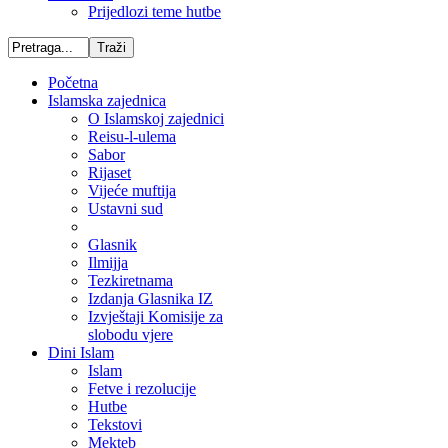
Prijedlozi teme hutbe
Početna
Islamska zajednica
O Islamskoj zajednici
Reisu-l-ulema
Sabor
Rijaset
Vijeće muftija
Ustavni sud
Glasnik
Ilmijja
Tezkiretnama
Izdanja Glasnika IZ
Izvještaji Komisije za
slobodu vjere
Dini Islam
Islam
Fetve i rezolucije
Hutbe
Tekstovi
Mekteb