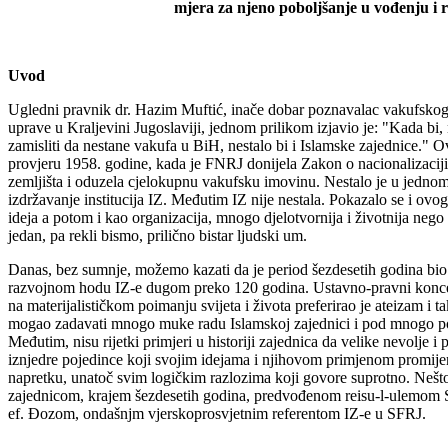
mjera za njeno poboljšanje u vođenju i re
Uvod
Ugledni pravnik dr. Hazim Muftić, inače dobar poznavalac vakufskog 
uprave u Kraljevini Jugoslaviji, jednom prilikom izjavio je: "Kada bi,
zamisliti da nestane vakufa u BiH, nestalo bi i Islamske zajednice." O
provjeru 1958. godine, kada je FNRJ donijela Zakon o nacionalizacij
zemljišta i oduzela cjelokupnu vakufsku imovinu. Nestalo je u jedno
izdržavanje institucija IZ. Međutim IZ nije nestala. Pokazalo se i ovog
ideja a potom i kao organizacija, mnogo djelotvornija i životnija nego
jedan, pa rekli bismo, prilično bistar ljudski um.
Danas, bez sumnje, možemo kazati da je period šezdesetih godina bio 
razvojnom hodu IZ-e dugom preko 120 godina. Ustavno-pravni konc
na materijalističkom poimanju svijeta i života preferirao je ateizam i 
mogao zadavati mnogo muke radu Islamskoj zajednici i pod mnogo pov
Međutim, nisu rijetki primjeri u historiji zajednica da velike nevolje i
iznjedre pojedince koji svojim idejama i njihovom primjenom promijene
napretku, unatoč svim logičkim razlozima koji govore suprotno. Nešto
zajednicom, krajem šezdesetih godina, predvođenom reisu-l-ulem
ef. Đozom, ondašnjm vjerskoprosvjetnim referentom IZ-e u SFRJ.