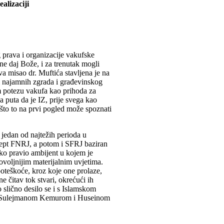
alizaciji
prava i organizacije vakufske
 ne daj Bože, i za trenutak mogli
va misao dr. Muftića stavljena je na
i najamnih zgrada i građevinskog
m potezu vakufa kao prihoda za
a puta da je IZ, prije svega kao
 što to na prvi pogled može spoznati
jedan od najtežih perioda u
ept FNRJ, a potom i SFRJ baziran
tako pravio ambijent u kojem je
oljnijim materijalnim uvjetima.
 poteškoće, kroz koje one prolaze,
 čitav tok stvari, okrećući ih
 slično desilo se i s Islamskom
om Sulejmanom Kemurom i Huseinom