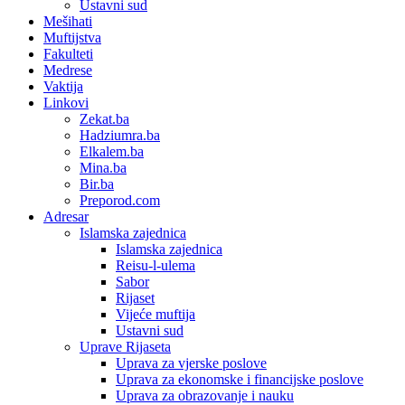
Ustavni sud
Mešihati
Muftijstva
Fakulteti
Medrese
Vaktija
Linkovi
Zekat.ba
Hadziumra.ba
Elkalem.ba
Mina.ba
Bir.ba
Preporod.com
Adresar
Islamska zajednica
Islamska zajednica
Reisu-l-ulema
Sabor
Rijaset
Vijeće muftija
Ustavni sud
Uprave Rijaseta
Uprava za vjerske poslove
Uprava za ekonomske i financijske poslove
Uprava za obrazovanje i nauku