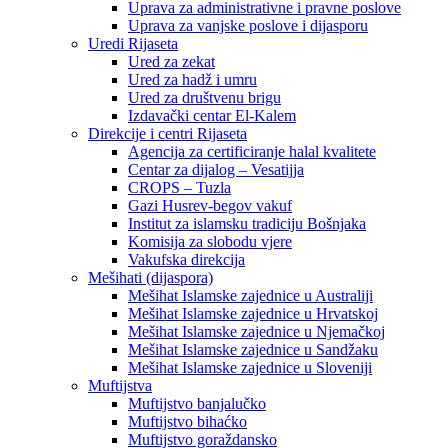
Uprava za administrativne i pravne poslove
Uprava za vanjske poslove i dijasporu
Uredi Rijaseta
Ured za zekat
Ured za hadž i umru
Ured za društvenu brigu
Izdavački centar El-Kalem
Direkcije i centri Rijaseta
Agencija za certificiranje halal kvalitete
Centar za dijalog – Vesatijja
CROPS – Tuzla
Gazi Husrev-begov vakuf
Institut za islamsku tradiciju Bošnjaka
Komisija za slobodu vjere
Vakufska direkcija
Mešihati (dijaspora)
Mešihat Islamske zajednice u Australiji
Mešihat Islamske zajednice u Hrvatskoj
Mešihat Islamske zajednice u Njemačkoj
Mešihat Islamske zajednice u Sandžaku
Mešihat Islamske zajednice u Sloveniji
Muftijstva
Muftijstvo banjalučko
Muftijstvo bihaćko
Muftijstvo goraždansko