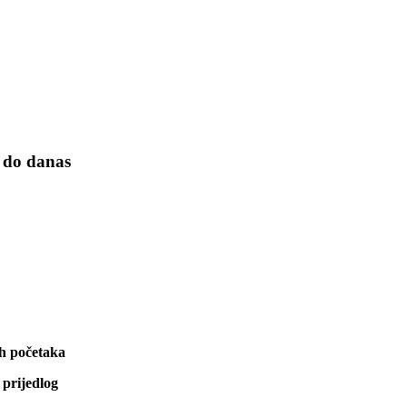
a do danas
ih početaka
 prijedlog