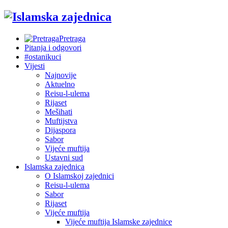
Pretraga
Pitanja i odgovori
#ostanikuci
Vijesti
Najnovije
Aktuelno
Reisu-l-ulema
Rijaset
Mešihati
Muftijstva
Dijaspora
Sabor
Vijeće muftija
Ustavni sud
Islamska zajednica
O Islamskoj zajednici
Reisu-l-ulema
Sabor
Rijaset
Vijeće muftija
Vijeće muftija Islamske zajednice