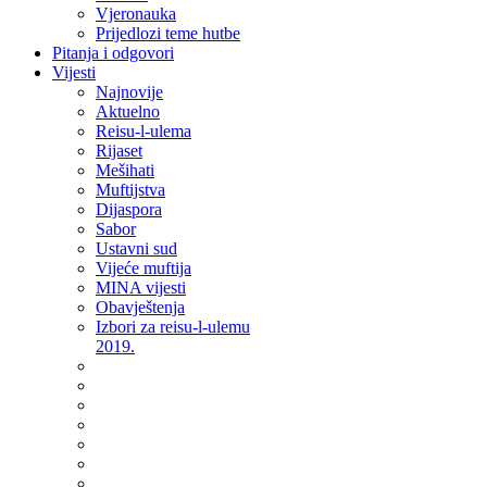
Vjeronauka
Prijedlozi teme hutbe
Pitanja i odgovori
Vijesti
Najnovije
Aktuelno
Reisu-l-ulema
Rijaset
Mešihati
Muftijstva
Dijaspora
Sabor
Ustavni sud
Vijeće muftija
MINA vijesti
Obavještenja
Izbori za reisu-l-ulemu
2019.