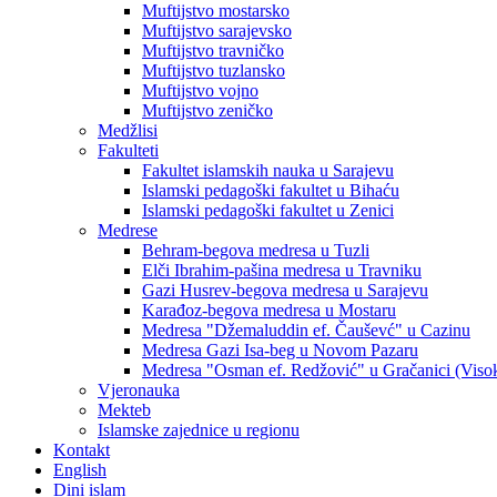
Muftijstvo mostarsko
Muftijstvo sarajevsko
Muftijstvo travničko
Muftijstvo tuzlansko
Muftijstvo vojno
Muftijstvo zeničko
Medžlisi
Fakulteti
Fakultet islamskih nauka u Sarajevu
Islamski pedagoški fakultet u Bihaću
Islamski pedagoški fakultet u Zenici
Medrese
Behram-begova medresa u Tuzli
Elči Ibrahim-pašina medresa u Travniku
Gazi Husrev-begova medresa u Sarajevu
Karađoz-begova medresa u Mostaru
Medresa "Džemaluddin ef. Čauševć" u Cazinu
Medresa Gazi Isa-beg u Novom Pazaru
Medresa "Osman ef. Redžović" u Gračanici (Viso
Vjeronauka
Mekteb
Islamske zajednice u regionu
Kontakt
English
Dini islam