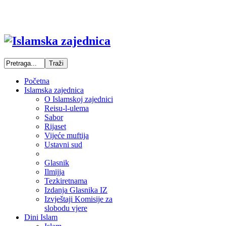
Početna
Islamska zajednica
O Islamskoj zajednici
Reisu-l-ulema
Sabor
Rijaset
Vijeće muftija
Ustavni sud
Glasnik
Ilmijja
Tezkiretnama
Izdanja Glasnika IZ
Izvještaji Komisije za
slobodu vjere
Dini Islam