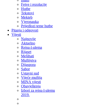
Islam
Fetve i rezolucije
Hutbe
Tekstovi
Mekteb
Vjeronauka
Prijedlozi teme hutbe
Pitanja i odgovori
Vijesti
Najnovije
Aktuelno
Reisu-l-ulema
Rijaset
Mešihati
Muftijstva
Dijaspora
Sabor
Ustavni sud
Vijeće muftija
MINA vijesti
Obavještenja
Izbori za reisu-l-ulemu
2019.