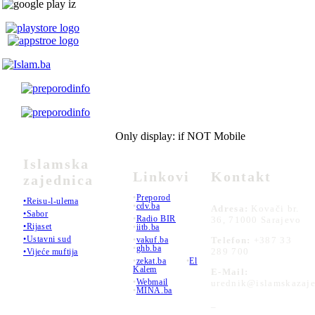
Only display: if NOT Mobile
Islamska
Linkovi
Kontakt
zajednica
•
Preporod
•Reisu-l-ulema
•
cdv.ba
Adresa:
Kovači br.
•Sabor
•
Radio BIR
36, 71000 Sarajevo
•Rijaset
•
iitb.ba
•Ustavni sud
•
vakuf.ba
Telefon:
+387 33
•
ghb.ba
289 700
•Vijeće muftija
•
zekat.ba
•
El
Kalem
E-Mail:
•
Webmail
urednik@islamskazaje
•
MINA.ba
_