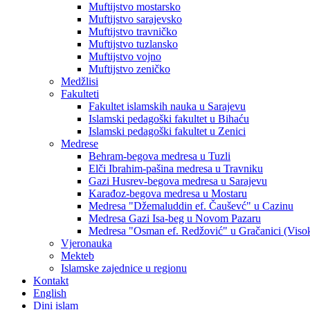
Muftijstvo mostarsko
Muftijstvo sarajevsko
Muftijstvo travničko
Muftijstvo tuzlansko
Muftijstvo vojno
Muftijstvo zeničko
Medžlisi
Fakulteti
Fakultet islamskih nauka u Sarajevu
Islamski pedagoški fakultet u Bihaću
Islamski pedagoški fakultet u Zenici
Medrese
Behram-begova medresa u Tuzli
Elči Ibrahim-pašina medresa u Travniku
Gazi Husrev-begova medresa u Sarajevu
Karađoz-begova medresa u Mostaru
Medresa "Džemaluddin ef. Čauševć" u Cazinu
Medresa Gazi Isa-beg u Novom Pazaru
Medresa "Osman ef. Redžović" u Gračanici (Viso
Vjeronauka
Mekteb
Islamske zajednice u regionu
Kontakt
English
Dini islam