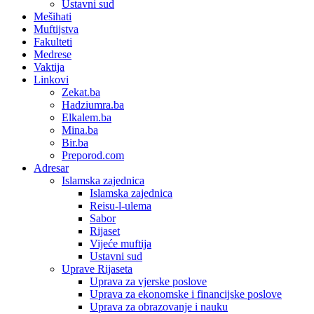
Ustavni sud
Mešihati
Muftijstva
Fakulteti
Medrese
Vaktija
Linkovi
Zekat.ba
Hadziumra.ba
Elkalem.ba
Mina.ba
Bir.ba
Preporod.com
Adresar
Islamska zajednica
Islamska zajednica
Reisu-l-ulema
Sabor
Rijaset
Vijeće muftija
Ustavni sud
Uprave Rijaseta
Uprava za vjerske poslove
Uprava za ekonomske i financijske poslove
Uprava za obrazovanje i nauku