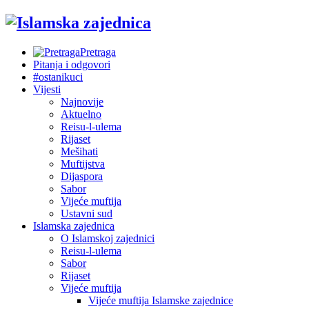
Pretraga
Pitanja i odgovori
#ostanikuci
Vijesti
Najnovije
Aktuelno
Reisu-l-ulema
Rijaset
Mešihati
Muftijstva
Dijaspora
Sabor
Vijeće muftija
Ustavni sud
Islamska zajednica
O Islamskoj zajednici
Reisu-l-ulema
Sabor
Rijaset
Vijeće muftija
Vijeće muftija Islamske zajednice