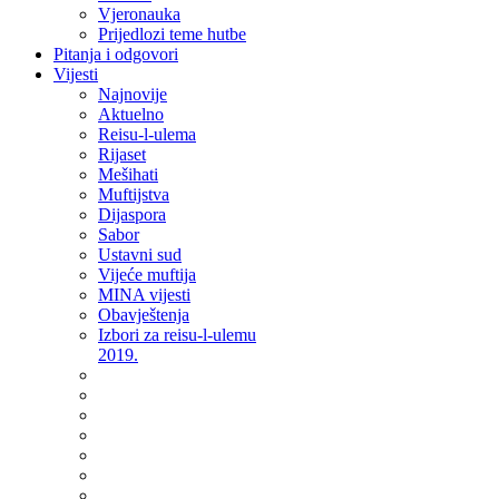
Vjeronauka
Prijedlozi teme hutbe
Pitanja i odgovori
Vijesti
Najnovije
Aktuelno
Reisu-l-ulema
Rijaset
Mešihati
Muftijstva
Dijaspora
Sabor
Ustavni sud
Vijeće muftija
MINA vijesti
Obavještenja
Izbori za reisu-l-ulemu
2019.