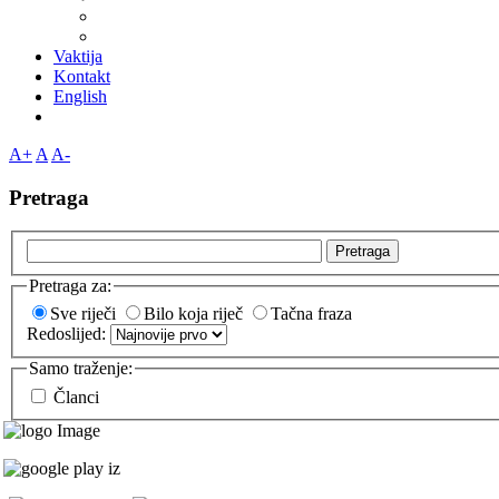
Vaktija
Kontakt
English
A+
A
A-
Pretraga
Pretraga
Pretraga za:
Sve riječi
Bilo koja riječ
Tačna fraza
Redoslijed:
Samo traženje:
Članci