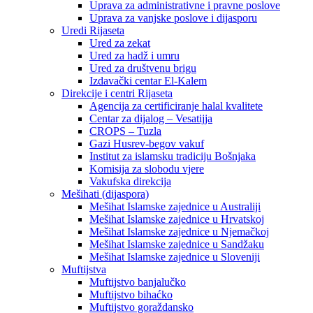
Uprava za administrativne i pravne poslove
Uprava za vanjske poslove i dijasporu
Uredi Rijaseta
Ured za zekat
Ured za hadž i umru
Ured za društvenu brigu
Izdavački centar El-Kalem
Direkcije i centri Rijaseta
Agencija za certificiranje halal kvalitete
Centar za dijalog – Vesatijja
CROPS – Tuzla
Gazi Husrev-begov vakuf
Institut za islamsku tradiciju Bošnjaka
Komisija za slobodu vjere
Vakufska direkcija
Mešihati (dijaspora)
Mešihat Islamske zajednice u Australiji
Mešihat Islamske zajednice u Hrvatskoj
Mešihat Islamske zajednice u Njemačkoj
Mešihat Islamske zajednice u Sandžaku
Mešihat Islamske zajednice u Sloveniji
Muftijstva
Muftijstvo banjalučko
Muftijstvo bihaćko
Muftijstvo goraždansko