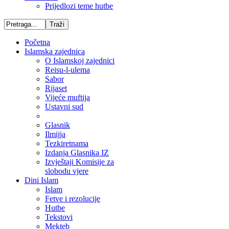
Prijedlozi teme hutbe
Početna
Islamska zajednica
O Islamskoj zajednici
Reisu-l-ulema
Sabor
Rijaset
Vijeće muftija
Ustavni sud
Glasnik
Ilmijja
Tezkiretnama
Izdanja Glasnika IZ
Izvještaji Komisije za
slobodu vjere
Dini Islam
Islam
Fetve i rezolucije
Hutbe
Tekstovi
Mekteb