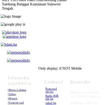
Tambang Banggai Kepulauan Sulawesi
Tengah.
Only display: if NOT Mobile
Islamska
Linkovi
Kontakt
zajednica
•
Preporod
•Reisu-l-ulema
•
cdv.ba
Adresa:
Kovači br.
•Sabor
•
Radio BIR
36, 71000 Sarajevo
•Rijaset
•
iitb.ba
•Ustavni sud
•
vakuf.ba
Telefon:
+387 33