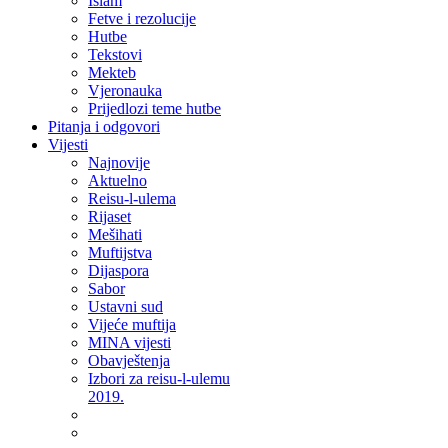
Islam
Fetve i rezolucije
Hutbe
Tekstovi
Mekteb
Vjeronauka
Prijedlozi teme hutbe
Pitanja i odgovori
Vijesti
Najnovije
Aktuelno
Reisu-l-ulema
Rijaset
Mešihati
Muftijstva
Dijaspora
Sabor
Ustavni sud
Vijeće muftija
MINA vijesti
Obavještenja
Izbori za reisu-l-ulemu
2019.