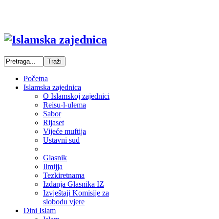
Početna
Islamska zajednica
O Islamskoj zajednici
Reisu-l-ulema
Sabor
Rijaset
Vijeće muftija
Ustavni sud
Glasnik
Ilmijja
Tezkiretnama
Izdanja Glasnika IZ
Izvještaji Komisije za
slobodu vjere
Dini Islam