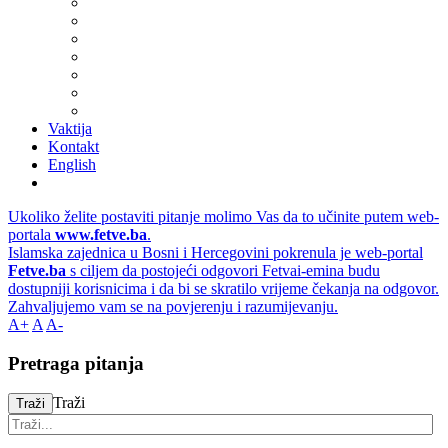
Vaktija
Kontakt
English
Ukoliko želite postaviti pitanje molimo Vas da to učinite putem web-
portala
www.fetve.ba
.
Islamska zajednica u Bosni i Hercegovini pokrenula je web-portal
Fetve.ba
s ciljem da postojeći odgovori Fetvai-emina budu
dostupniji korisnicima i da bi se skratilo vrijeme čekanja na odgovor.
Zahvaljujemo vam se na povjerenju i razumijevanju.
A+
A
A-
Pretraga pitanja
Traži
Traži