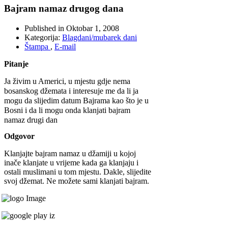
Bajram namaz drugog dana
Published in
Oktobar 1, 2008
Kategorija:
Blagdani/mubarek dani
Štampa
,
E-mail
Pitanje
Ja živim u Americi, u mjestu gdje nema
bosanskog džemata i interesuje me da li ja
mogu da slijedim datum Bajrama kao što je u
Bosni i da li mogu onda klanjati bajram
namaz drugi dan
Odgovor
Klanjajte bajram namaz u džamiji u kojoj
inače klanjate u vrijeme kada ga klanjaju i
ostali muslimani u tom mjestu. Dakle, slijedite
svoj džemat. Ne možete sami klanjati bajram.