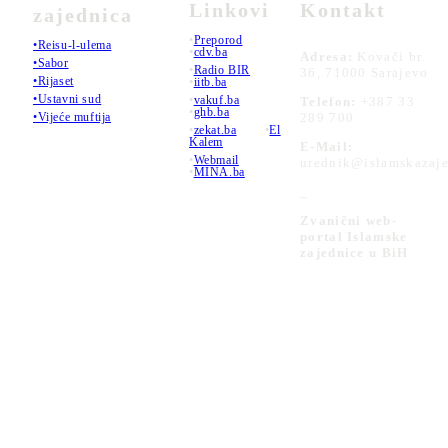
Linkovi
Kontakt
zajednica
•
Preporod
•Reisu-l-ulema
•
cdv.ba
Adresa:
Kovači br.
•Sabor
•
Radio BIR
36, 71000 Sarajevo
•Rijaset
•
iitb.ba
•Ustavni sud
•
vakuf.ba
Telefon:
+387 33
•
ghb.ba
289 700
•Vijeće muftija
•
zekat.ba
•
El
Kalem
E-Mail:
•
Webmail
urednik@islamskazaje
•
MINA.ba
_
Zvanični web-
portal Islamske
zajednice u BiH