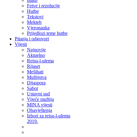
Islam
Fetve i rezolucije
Hutbe
Tekstovi
Mekteb
Vjeronauka
Prijedlozi teme hutbe
Pitanja i odgovori
Vijesti
Najnovije
Aktuelno
Reisu-l-ulema
Rijaset
Mešihati
Muftijstva
Dijaspora
Sabor
Ustavni sud
Vijeće muftija
MINA vijesti
Obavještenja
Izbori za reisu-l-ulemu
2019.