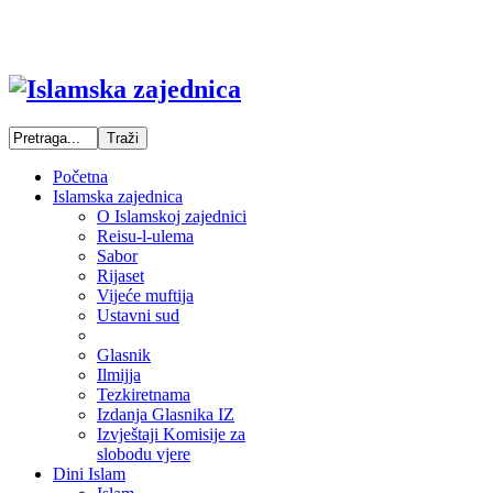
Početna
Islamska zajednica
O Islamskoj zajednici
Reisu-l-ulema
Sabor
Rijaset
Vijeće muftija
Ustavni sud
Glasnik
Ilmijja
Tezkiretnama
Izdanja Glasnika IZ
Izvještaji Komisije za
slobodu vjere
Dini Islam