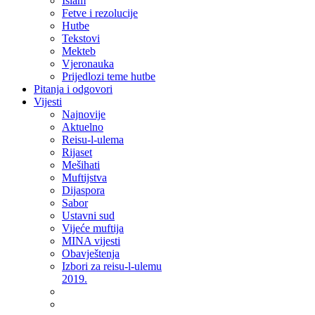
Islam
Fetve i rezolucije
Hutbe
Tekstovi
Mekteb
Vjeronauka
Prijedlozi teme hutbe
Pitanja i odgovori
Vijesti
Najnovije
Aktuelno
Reisu-l-ulema
Rijaset
Mešihati
Muftijstva
Dijaspora
Sabor
Ustavni sud
Vijeće muftija
MINA vijesti
Obavještenja
Izbori za reisu-l-ulemu
2019.