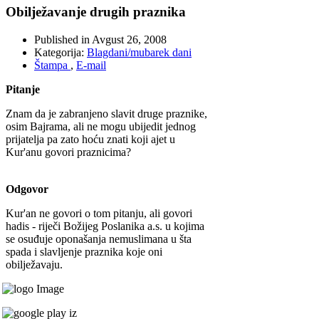
Obilježavanje drugih praznika
Published in
Avgust 26, 2008
Kategorija:
Blagdani/mubarek dani
Štampa
,
E-mail
Pitanje
Znam da je zabranjeno slavit druge praznike,
osim Bajrama, ali ne mogu ubijedit jednog
prijatelja pa zato hoću znati koji ajet u
Kur'anu govori praznicima?
Odgovor
Kur'an ne govori o tom pitanju, ali govori
hadis - riječi Božijeg Poslanika a.s. u kojima
se osuđuje oponašanja nemuslimana u šta
spada i slavljenje praznika koje oni
obilježavaju.