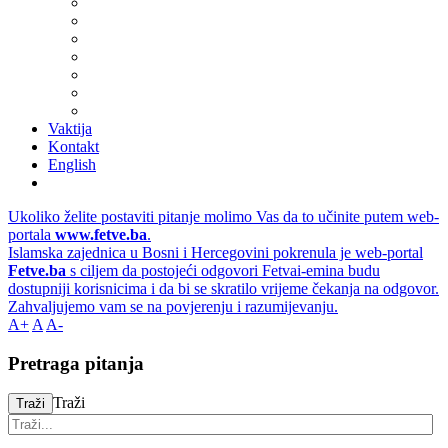
Vaktija
Kontakt
English
Ukoliko želite postaviti pitanje molimo Vas da to učinite putem web-
portala
www.fetve.ba
.
Islamska zajednica u Bosni i Hercegovini pokrenula je web-portal
Fetve.ba
s ciljem da postojeći odgovori Fetvai-emina budu
dostupniji korisnicima i da bi se skratilo vrijeme čekanja na odgovor.
Zahvaljujemo vam se na povjerenju i razumijevanju.
A+
A
A-
Pretraga pitanja
Traži
Traži