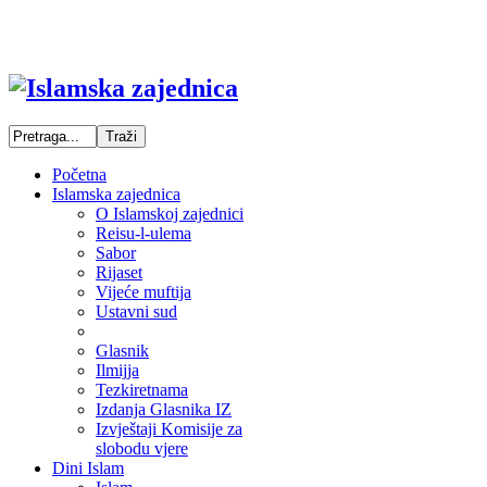
Početna
Islamska zajednica
O Islamskoj zajednici
Reisu-l-ulema
Sabor
Rijaset
Vijeće muftija
Ustavni sud
Glasnik
Ilmijja
Tezkiretnama
Izdanja Glasnika IZ
Izvještaji Komisije za
slobodu vjere
Dini Islam