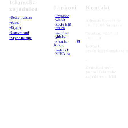
Islamska
Linkovi
Kontakt
zajednica
•
Preporod
•Reisu-l-ulema
•
cdv.ba
Adresa:
Kovači br.
•Sabor
•
Radio BIR
36, 71000 Sarajevo
•Rijaset
•
iitb.ba
•Ustavni sud
•
vakuf.ba
Telefon:
+387 33
•
ghb.ba
289 700
•Vijeće muftija
•
zekat.ba
•
El
Kalem
E-Mail:
•
Webmail
urednik@islamskazaje
•
MINA.ba
_
Zvanični web-
portal Islamske
zajednice u BiH