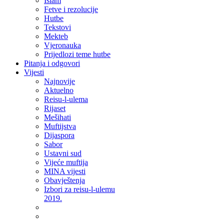
Islam
Fetve i rezolucije
Hutbe
Tekstovi
Mekteb
Vjeronauka
Prijedlozi teme hutbe
Pitanja i odgovori
Vijesti
Najnovije
Aktuelno
Reisu-l-ulema
Rijaset
Mešihati
Muftijstva
Dijaspora
Sabor
Ustavni sud
Vijeće muftija
MINA vijesti
Obavještenja
Izbori za reisu-l-ulemu
2019.