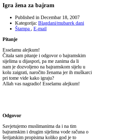
Igra žena za bajram
Published in
Decembar 18, 2007
Kategorija:
Blagdani/mubarek dani
Štampa
,
E-mail
Pitanje
Esselamu alejkum!
Čitala sam pitanje i odgovor o bajramskim
sijelima u dijaspori, pa me zanima da li
nam je dozvoljeno na bajramskom sijelu u
kolu zaigrati, naročito ženama jer ih muškarci
pri tome vide kako igraju?
Allah vas nagradio! Esselamu alejkum!
Odgovor
Savjetujemo muslimanima da i na tim
bajramskim i drugim sijelima vode računa o
šerijatskim propisima koliko god je to