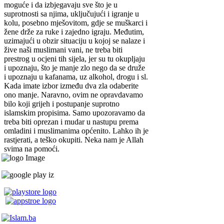
moguće i da izbjegavaju sve što je u
suprotnosti sa njima, uključujući i igranje u
kolu, posebno mješovitom, gdje se muškarci i
žene drže za ruke i zajedno igraju. Međutim,
uzimajući u obzir situaciju u kojoj se nalaze i
žive naši muslimani vani, ne treba biti
prestrog u ocjeni tih sijela, jer su tu okupljaju
i upoznaju, što je manje zlo nego da se druže
i upoznaju u kafanama, uz alkohol, drogu i sl.
Kada imate izbor između dva zla odaberite
ono manje. Naravno, ovim ne opravdavamo
bilo koji grijeh i postupanje suprotno
islamskim propisima. Samo upozoravamo da
treba biti oprezan i mudar u nastupu prema
omladini i muslimanima općenito. Lahko ih je
rastjerati, a teško okupiti. Neka nam je Allah
svima na pomoći.