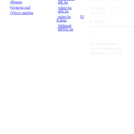
•Rijaset
•
iitb.ba
•Ustavni sud
•
vakuf.ba
Telefon:
+387 33
•
ghb.ba
289 700
•Vijeće muftija
•
zekat.ba
•
El
Kalem
E-Mail:
•
Webmail
urednik@islamskazaje
•
MINA.ba
_
Zvanični web-
portal Islamske
zajednice u BiH