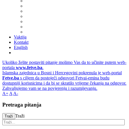
Vaktija
Kontakt
English
Ukoliko želite postaviti pitanje molimo Vas da to učinite putem web-
portala
www.fetve.ba
.
Islamska zajednica u Bosni i Hercegovini pokrenula je web-portal
Fetve.ba
s ciljem da postojeći odgovori Fetvai-emina budu
dostupniji korisnicima i da bi se skratilo vrijeme čekanja na odgovor.
Zahvaljujemo vam se na povjerenju i razumijevanju.
A+
A
A-
Pretraga pitanja
Traži
Traži