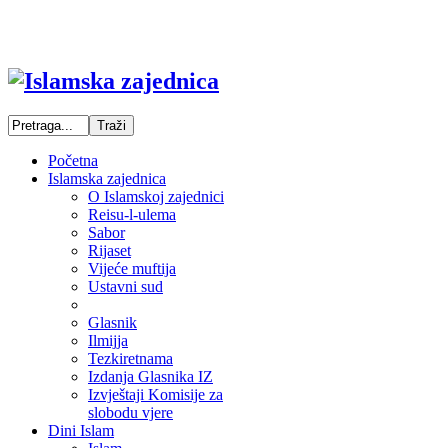
Početna
Islamska zajednica
O Islamskoj zajednici
Reisu-l-ulema
Sabor
Rijaset
Vijeće muftija
Ustavni sud
Glasnik
Ilmijja
Tezkiretnama
Izdanja Glasnika IZ
Izvještaji Komisije za
slobodu vjere
Dini Islam