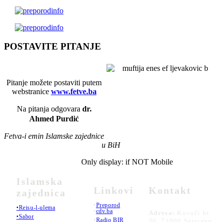
POSTAVITE PITANJE
Pitanje možete postaviti putem
webstranice
www.fetve.ba
Na pitanja odgovara
dr.
Ahmed Purdić
Fetva-i emin Islamske zajednice
u BiH
Only display: if NOT Mobile
Islamska
Linkovi
Kontakt
zajednica
•
Preporod
•Reisu-l-ulema
•
cdv.ba
Adresa:
Kovači br.
•Sabor
•
Radio BIR
36, 71000 Sarajevo