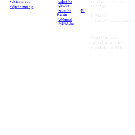
•Ustavni sud
•
vakuf.ba
Telefon:
+387 33
•
ghb.ba
289 700
•Vijeće muftija
•
zekat.ba
•
El
Kalem
E-Mail:
•
Webmail
urednik@islamskazaje
•
MINA.ba
_
Zvanični web-
portal Islamske
zajednice u BiH