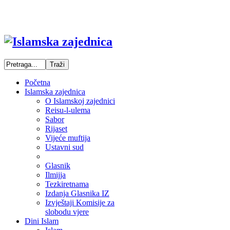
Početna
Islamska zajednica
O Islamskoj zajednici
Reisu-l-ulema
Sabor
Rijaset
Vijeće muftija
Ustavni sud
Glasnik
Ilmijja
Tezkiretnama
Izdanja Glasnika IZ
Izvještaji Komisije za
slobodu vjere
Dini Islam