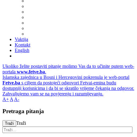
Vaktija
Kontakt
English
Ukoliko želite postaviti pitanje molimo Vas da to učinite putem web-
portala
www.fetve.ba
.
Islamska zajednica u Bosni i Hercegovini pokrenula je web-portal
Fetve.ba
s ciljem da postojeći odgovori Fetvai-emina budu
dostupniji korisnicima i da bi se skratilo vrijeme čekanja na odgovor.
Zahvaljujemo vam se na povjerenju i razumijevanju.
A+
A
A-
Pretraga pitanja
Traži
Traži