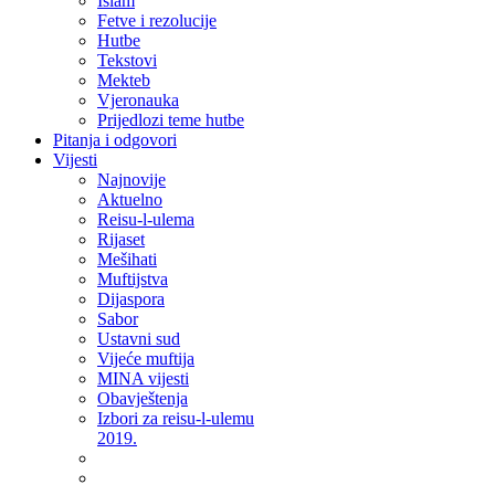
Islam
Fetve i rezolucije
Hutbe
Tekstovi
Mekteb
Vjeronauka
Prijedlozi teme hutbe
Pitanja i odgovori
Vijesti
Najnovije
Aktuelno
Reisu-l-ulema
Rijaset
Mešihati
Muftijstva
Dijaspora
Sabor
Ustavni sud
Vijeće muftija
MINA vijesti
Obavještenja
Izbori za reisu-l-ulemu
2019.