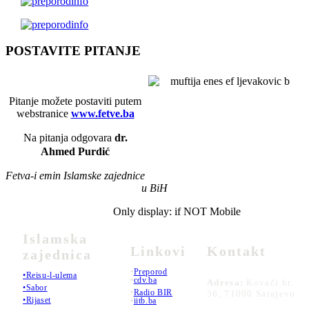
POSTAVITE PITANJE
Pitanje možete postaviti putem
webstranice
www.fetve.ba
Na pitanja odgovara
dr.
Ahmed Purdić
Fetva-i emin Islamske zajednice
u BiH
Only display: if NOT Mobile
Islamska
Linkovi
Kontakt
zajednica
•
Preporod
•Reisu-l-ulema
•
cdv.ba
Adresa:
Kovači br.
•Sabor
•
Radio BIR
36, 71000 Sarajevo
•Rijaset
•
iitb.ba