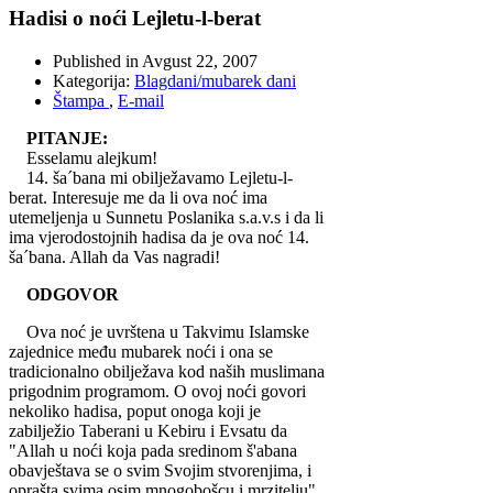
Hadisi o noći Lejletu-l-berat
Published in
Avgust 22, 2007
Kategorija:
Blagdani/mubarek dani
Štampa
,
E-mail
PITANJE:
Esselamu alejkum!
14. ša´bana mi obilježavamo Lejletu-l-
berat. Interesuje me da li ova noć ima
utemeljenja u Sunnetu Poslanika s.a.v.s i da li
ima vjerodostojnih hadisa da je ova noć 14.
ša´bana. Allah da Vas nagradi!
ODGOVOR
Ova noć je uvrštena u Takvimu Islamske
zajednice među mubarek noći i ona se
tradicionalno obilježava kod naših muslimana
prigodnim programom. O ovoj noći govori
nekoliko hadisa, poput onoga koji je
zabilježio Taberani u Kebiru i Evsatu da
"Allah u noći koja pada sredinom š'abana
obavještava se o svim Svojim stvorenjima, i
oprašta svima osim mnogobošcu i mrzitelju".