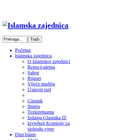
Početna
Islamska zajednica
O Islamskoj zajednici
Reisu-l-ulema
Sabor
Rijaset
Vijeće muftija
Ustavni sud
Glasnik
Ilmijja
Tezkiretnama
Izdanja Glasnika IZ
Izvještaji Komisije za
slobodu vjere
Dini Islam