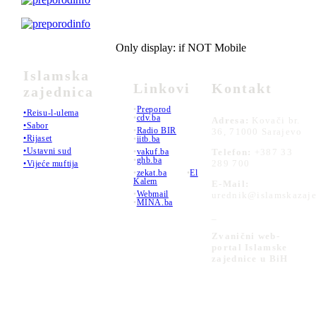
Only display: if NOT Mobile
Islamska
Linkovi
Kontakt
zajednica
•
Preporod
•Reisu-l-ulema
•
cdv.ba
Adresa:
Kovači br.
•Sabor
•
Radio BIR
36, 71000 Sarajevo
•Rijaset
•
iitb.ba
•Ustavni sud
•
vakuf.ba
Telefon:
+387 33
•
ghb.ba
289 700
•Vijeće muftija
•
zekat.ba
•
El
Kalem
E-Mail:
•
Webmail
urednik@islamskazaje
•
MINA.ba
_
Zvanični web-
portal Islamske
zajednice u BiH