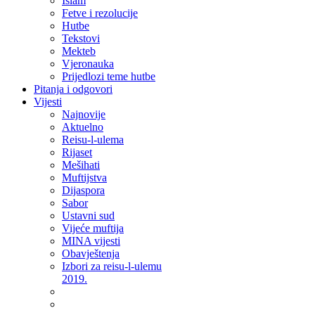
Islam
Fetve i rezolucije
Hutbe
Tekstovi
Mekteb
Vjeronauka
Prijedlozi teme hutbe
Pitanja i odgovori
Vijesti
Najnovije
Aktuelno
Reisu-l-ulema
Rijaset
Mešihati
Muftijstva
Dijaspora
Sabor
Ustavni sud
Vijeće muftija
MINA vijesti
Obavještenja
Izbori za reisu-l-ulemu
2019.