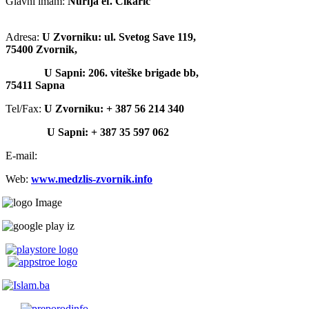
Glavni imam:
Nurija ef. Čikarić
Adresa:
U Zvorniku: ul. Svetog Save 119,
75400 Zvornik,
U Sapni: 206. viteške brigade bb,
75411 Sapna
Tel/Fax:
U Zvorniku: + 387 56 214 340
U Sapni: + 387 35 597 062
E-mail:
Web:
www.medzlis-zvornik.info