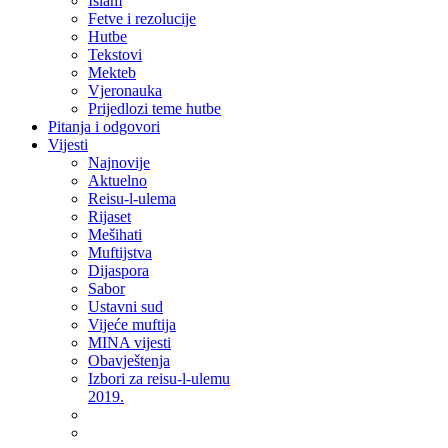
Islam
Fetve i rezolucije
Hutbe
Tekstovi
Mekteb
Vjeronauka
Prijedlozi teme hutbe
Pitanja i odgovori
Vijesti
Najnovije
Aktuelno
Reisu-l-ulema
Rijaset
Mešihati
Muftijstva
Dijaspora
Sabor
Ustavni sud
Vijeće muftija
MINA vijesti
Obavještenja
Izbori za reisu-l-ulemu
2019.