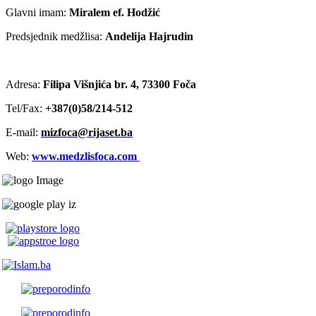
Glavni imam:
Miralem ef. Hodžić
Predsjednik medžlisa:
Andelija Hajrudin
Adresa:
Filipa Višnjića br. 4, 73300 Foča
Tel/Fax:
+387(0)58/214-512
E-mail:
mizfoca@rijaset.ba
Web:
www.medzlisfoca.com