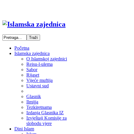
Početna
Islamska zajednica
O Islamskoj zajednici
Reisu-l-ulema
Sabor
Rijaset
Vijeće muftija
Ustavni sud
Glasnik
Ilmijja
Tezkiretnama
Izdanja Glasnika IZ
Izvještaji Komisije za
slobodu vjere
Dini Islam