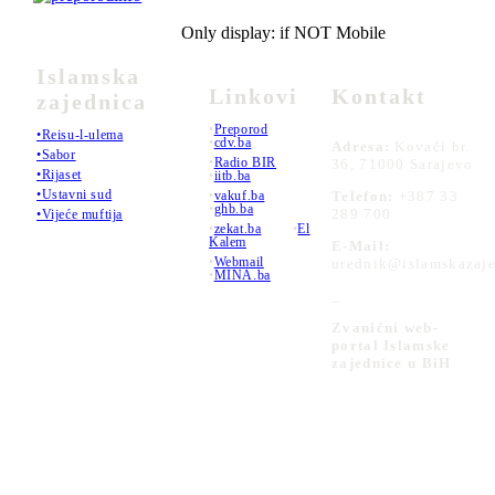
Only display: if NOT Mobile
Islamska
Linkovi
Kontakt
zajednica
•
Preporod
•Reisu-l-ulema
•
cdv.ba
Adresa:
Kovači br.
•Sabor
•
Radio BIR
36, 71000 Sarajevo
•Rijaset
•
iitb.ba
•Ustavni sud
•
vakuf.ba
Telefon:
+387 33
•
ghb.ba
289 700
•Vijeće muftija
•
zekat.ba
•
El
Kalem
E-Mail:
•
Webmail
urednik@islamskazaje
•
MINA.ba
_
Zvanični web-
portal Islamske
zajednice u BiH