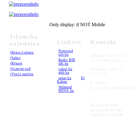
Only display: if NOT Mobile
Islamska
Linkovi
Kontakt
zajednica
•
Preporod
•Reisu-l-ulema
•
cdv.ba
Adresa:
Kovači br.
•Sabor
•
Radio BIR
36, 71000 Sarajevo
•Rijaset
•
iitb.ba
•Ustavni sud
•
vakuf.ba
Telefon:
+387 33
•
ghb.ba
289 700
•Vijeće muftija
•
zekat.ba
•
El
Kalem
E-Mail:
•
Webmail
urednik@islamskazaje
•
MINA.ba
_
Zvanični web-
portal Islamske
zajednice u BiH