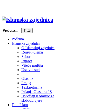
Početna
Islamska zajednica
O Islamskoj zajednici
Reisu-l-ulema
Sabor
Rijaset
Vijeće muftija
Ustavni sud
Glasnik
Ilmijja
Tezkiretnama
Izdanja Glasnika IZ
Izvještaji Komisije za
slobodu vjere
Dini Islam