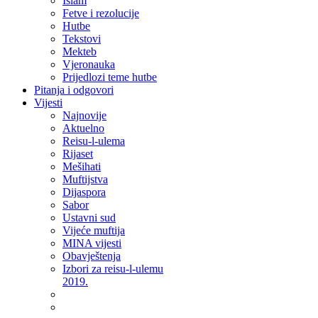
Islam
Fetve i rezolucije
Hutbe
Tekstovi
Mekteb
Vjeronauka
Prijedlozi teme hutbe
Pitanja i odgovori
Vijesti
Najnovije
Aktuelno
Reisu-l-ulema
Rijaset
Mešihati
Muftijstva
Dijaspora
Sabor
Ustavni sud
Vijeće muftija
MINA vijesti
Obavještenja
Izbori za reisu-l-ulemu
2019.