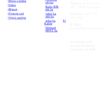
•Reisu-l-ulema
•
cdv.ba
Adresa:
Kovači br.
•Sabor
•
Radio BIR
36, 71000 Sarajevo
•Rijaset
•
iitb.ba
•Ustavni sud
•
vakuf.ba
Telefon:
+387 33
•
ghb.ba
289 700
•Vijeće muftija
•
zekat.ba
•
El
Kalem
E-Mail:
•
Webmail
urednik@islamskazaje
•
MINA.ba
_
Zvanični web-
portal Islamske
zajednice u BiH