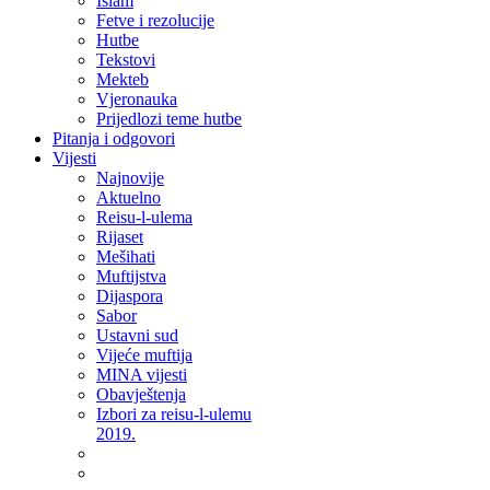
Islam
Fetve i rezolucije
Hutbe
Tekstovi
Mekteb
Vjeronauka
Prijedlozi teme hutbe
Pitanja i odgovori
Vijesti
Najnovije
Aktuelno
Reisu-l-ulema
Rijaset
Mešihati
Muftijstva
Dijaspora
Sabor
Ustavni sud
Vijeće muftija
MINA vijesti
Obavještenja
Izbori za reisu-l-ulemu
2019.