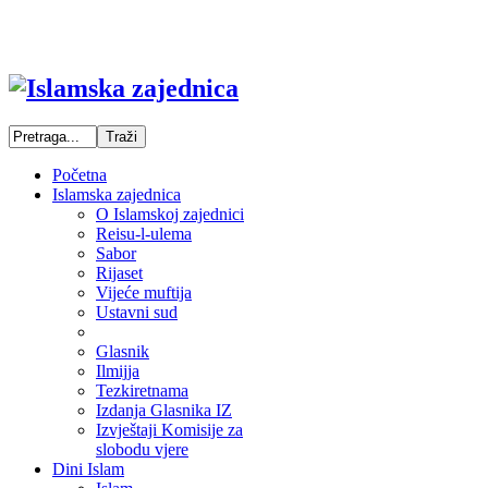
Početna
Islamska zajednica
O Islamskoj zajednici
Reisu-l-ulema
Sabor
Rijaset
Vijeće muftija
Ustavni sud
Glasnik
Ilmijja
Tezkiretnama
Izdanja Glasnika IZ
Izvještaji Komisije za
slobodu vjere
Dini Islam