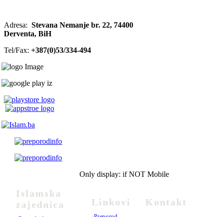
Adresa:
Stevana Nemanje br. 22, 74400
Derventa, BiH
Tel/Fax:
+387(0)53/334-494
Only display: if NOT Mobile
Islamska
Linkovi
Kontakt
zajednica
•
Preporod