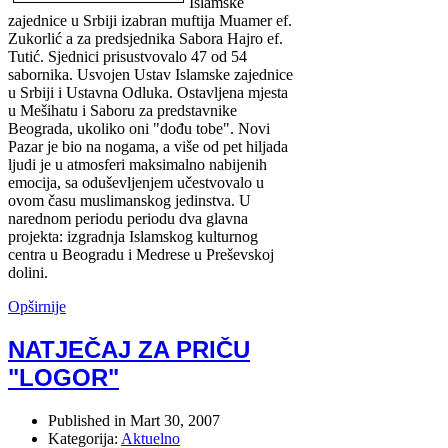
Islamske
zajednice u Srbiji izabran muftija Muamer ef.
Zukorlić a za predsjednika Sabora Hajro ef.
Tutić. Sjednici prisustvovalo 47 od 54
sabornika. Usvojen Ustav Islamske zajednice
u Srbiji i Ustavna Odluka. Ostavljena mjesta
u Mešihatu i Saboru za predstavnike
Beograda, ukoliko oni "dođu tobe". Novi
Pazar je bio na nogama, a više od pet hiljada
ljudi je u atmosferi maksimalno nabijenih
emocija, sa oduševljenjem učestvovalo u
ovom času muslimanskog jedinstva. U
narednom periodu periodu dva glavna
projekta: izgradnja Islamskog kulturnog
centra u Beogradu i Medrese u Preševskoj
dolini.
Opširnije
NATJEČAJ ZA PRIČU
"LOGOR"
Published in
Mart 30, 2007
Kategorija:
Aktuelno