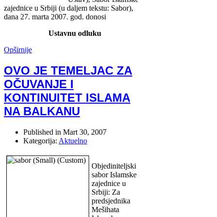
zajednice u Srbiji (u daljem tekstu: Sabor),
dana 27. marta 2007. god. donosi
Ustavnu odluku
Opširnije
OVO JE TEMELJAC ZA
OČUVANJE I
KONTINUITET ISLAMA
NA BALKANU
Published in
Mart 30, 2007
Kategorija:
Aktuelno
Objediniteljski
sabor Islamske
zajednice u
Srbiji: Za
predsjednika
Mešihata