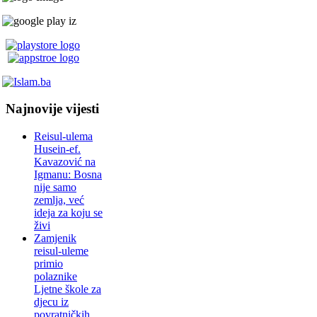
Najnovije vijesti
Reisul-ulema
Husein-ef.
Kavazović na
Igmanu: Bosna
nije samo
zemlja, već
ideja za koju se
živi
Zamjenik
reisul-uleme
primio
polaznike
Ljetne škole za
djecu iz
povratničkih