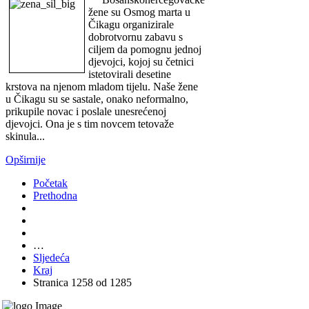
žene su Osmog marta u
Čikagu organizirale
dobrotvornu zabavu s
ciljem da pomognu jednoj
djevojci, kojoj su četnici
istetovirali desetine
krstova na njenom mladom tijelu. Naše žene
u Čikagu su se sastale, onako neformalno,
prikupile novac i poslale unesrećenoj
djevojci. Ona je s tim novcem tetovaže
skinula...
Opširnije
Početak
Prethodna
…
Sljedeća
Kraj
Stranica 1258 od 1285