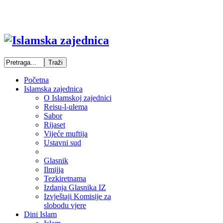
Početna
Islamska zajednica
O Islamskoj zajednici
Reisu-l-ulema
Sabor
Rijaset
Vijeće muftija
Ustavni sud
Glasnik
Ilmijja
Tezkiretnama
Izdanja Glasnika IZ
Izvještaji Komisije za
slobodu vjere
Dini Islam