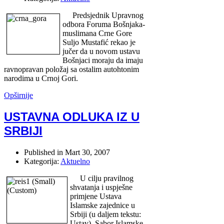
Predsjednik Upravnog
odbora Foruma Bošnjaka-
muslimana Crne Gore
Suljo Mustafić rekao je
jučer da u novom ustavu
Bošnjaci moraju da imaju
ravnopravan položaj sa ostalim autohtonim
narodima u Crnoj Gori.
Opširnije
USTAVNA ODLUKA IZ U
SRBIJI
Published in
Mart 30, 2007
Kategorija:
Aktuelno
U cilju pravilnog
shvatanja i uspješne
primjene Ustava
Islamske zajednice u
Srbiji (u daljem tekstu:
Ustav), Sabor Islamske