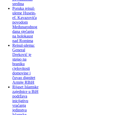
sredina
Poruka reisul-
uleme Husein-
ef. Kavazovića
povodom
Međunarodnog
dana sjećanja
na holokaust
nad Romima
Reisul-ulema:
General
Dreković je
stajao na
braniku
cjelovitosti
domovine i
čuvao dignitet
Armije RBiH
Rijaset Islamske
zajednice u BiH
podržava
inicijativu
vraćanja
jedinstva
Islamske