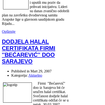
i uputili mu poziv da
prihvati inicijativu. Lideri
su danas zvanično odobrili
plan na završetku dvodnevnog samita
Arapske lige u glavnom saudijskom gradu
Rijadu...
Opširnije
DODJELA HALAL
CERTIFIKATA FIRMI
''BEĆAREVIĆ'' DOO
SARAJEVO
Published in
Mart 29, 2007
Kategorija:
Aktuelno
Firmi ''Bećarević''
doo iz Sarajeva bit će
uručen halal certifikat.
Svečanost dodjele halal
certifikata održat će se u
petak, 30.03.2007.