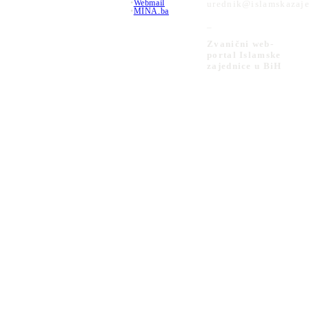
•
Webmail
urednik@islamskazaje
•
MINA.ba
_
Zvanični web-
portal Islamske
zajednice u BiH