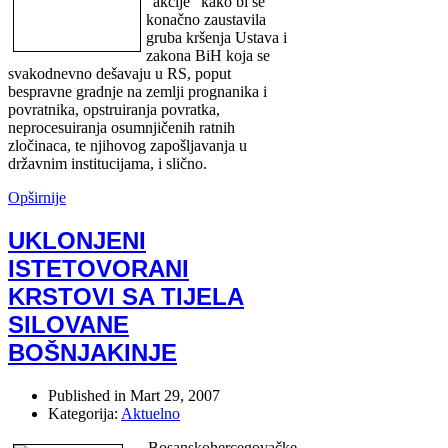
"akcije" kako bi se
konačno zaustavila
gruba kršenja Ustava i
zakona BiH koja se
svakodnevno dešavaju u RS, poput
bespravne gradnje na zemlji prognanika i
povratnika, opstruiranja povratka,
neprocesuiranja osumnjičenih ratnih
zločinaca, te njihovog zapošljavanja u
državnim institucijama, i slično.
Opširnije
UKLONJENI
ISTETOVORANI
KRSTOVI SA TIJELA
SILOVANE
BOŠNJAKINJE
Published in
Mart 29, 2007
Kategorija:
Aktuelno
Bosanskohercegovačke