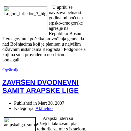
U aprilu se
navršava petnaest
godina od početka
srpsko-crnogorske
agresije na
Republiku Bosnu i
Hercegovinu i početka provođenja genocida
nad Bošnjacima koji je planiran u najvišim
državnim instancama Beograda i Podgorice a
kojima su u provođenju nesebično
pomagali...
Opširnije
ZAVRŠEN DVODNEVNI
SAMIT ARAPSKE LIGE
Published in
Mart 30, 2007
Kategorija:
Aktuelno
Arapski lideri su
oživjeli takozvani plan
teritorije za mir s Izraelom,