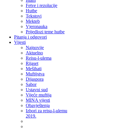
Islam
Fetve i rezolucije
Hutbe
Tekstovi
Mekteb
Vjeronauka
Prijedlozi teme hutbe
Pitanja i odgovori
Vijesti
Najnovije
Aktuelno
Reisu-l-ulema
Rijaset
Mešihati
Muftijstva
Dijaspora
Sabor
Ustavni sud
Vijeće muftija
MINA vijesti
Obavještenja
Izbori za reisu-l-ulemu
2019.