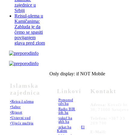
zajednice u
Srbiji
Reisul-ulema u
Kamičanima:
Zabluda je da
ćemo se spasiti
povijanjem
glava pred zlom
Only display: if NOT Mobile
Islamska
Linkovi
Kontakt
zajednica
•
Preporod
•Reisu-l-ulema
•
cdv.ba
Adresa:
Kovači br.
•Sabor
•
Radio BIR
36, 71000 Sarajevo
•Rijaset
•
iitb.ba
•Ustavni sud
•
vakuf.ba
Telefon:
+387 33
•
ghb.ba
289 700
•Vijeće muftija
•
zekat.ba
•
El
Kalem
E-Mail: