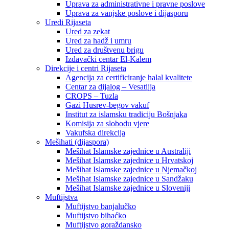
Uprava za administrativne i pravne poslove
Uprava za vanjske poslove i dijasporu
Uredi Rijaseta
Ured za zekat
Ured za hadž i umru
Ured za društvenu brigu
Izdavački centar El-Kalem
Direkcije i centri Rijaseta
Agencija za certificiranje halal kvalitete
Centar za dijalog – Vesatijja
CROPS – Tuzla
Gazi Husrev-begov vakuf
Institut za islamsku tradiciju Bošnjaka
Komisija za slobodu vjere
Vakufska direkcija
Mešihati (dijaspora)
Mešihat Islamske zajednice u Australiji
Mešihat Islamske zajednice u Hrvatskoj
Mešihat Islamske zajednice u Njemačkoj
Mešihat Islamske zajednice u Sandžaku
Mešihat Islamske zajednice u Sloveniji
Muftijstva
Muftijstvo banjalučko
Muftijstvo bihaćko
Muftijstvo goraždansko