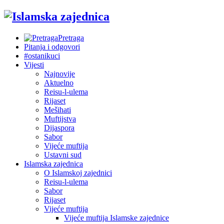
Pretraga
Pitanja i odgovori
#ostanikuci
Vijesti
Najnovije
Aktuelno
Reisu-l-ulema
Rijaset
Mešihati
Muftijstva
Dijaspora
Sabor
Vijeće muftija
Ustavni sud
Islamska zajednica
O Islamskoj zajednici
Reisu-l-ulema
Sabor
Rijaset
Vijeće muftija
Vijeće muftija Islamske zajednice