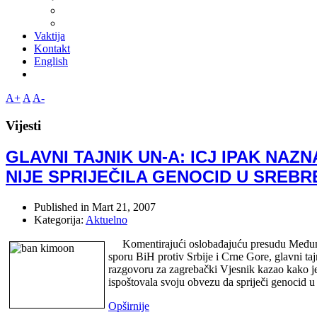
Vaktija
Kontakt
English
A+
A
A-
Vijesti
GLAVNI TAJNIK UN-A: ICJ IPAK NAZ
NIJE SPRIJEČILA GENOCID U SREBR
Published in
Mart 21, 2007
Kategorija:
Aktuelno
Komentirajući oslobađajuću presudu Međuna
sporu BiH protiv Srbije i Crne Gore, glavni t
razgovoru za zagrebački Vjesnik kazao kako je
ispoštovala svoju obvezu da spriječi genocid u 
Opširnije