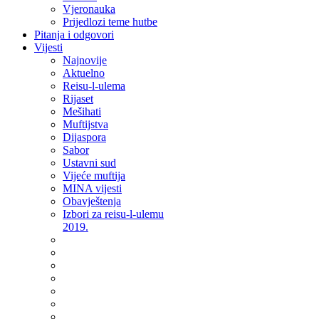
Vjeronauka
Prijedlozi teme hutbe
Pitanja i odgovori
Vijesti
Najnovije
Aktuelno
Reisu-l-ulema
Rijaset
Mešihati
Muftijstva
Dijaspora
Sabor
Ustavni sud
Vijeće muftija
MINA vijesti
Obavještenja
Izbori za reisu-l-ulemu
2019.