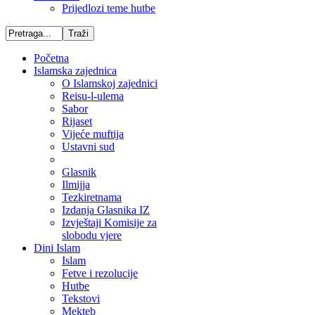
Prijedlozi teme hutbe
Početna
Islamska zajednica
O Islamskoj zajednici
Reisu-l-ulema
Sabor
Rijaset
Vijeće muftija
Ustavni sud
Glasnik
Ilmijja
Tezkiretnama
Izdanja Glasnika IZ
Izvještaji Komisije za
slobodu vjere
Dini Islam
Islam
Fetve i rezolucije
Hutbe
Tekstovi
Mekteb