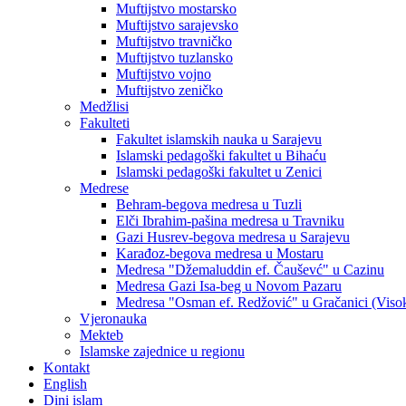
Muftijstvo mostarsko
Muftijstvo sarajevsko
Muftijstvo travničko
Muftijstvo tuzlansko
Muftijstvo vojno
Muftijstvo zeničko
Medžlisi
Fakulteti
Fakultet islamskih nauka u Sarajevu
Islamski pedagoški fakultet u Bihaću
Islamski pedagoški fakultet u Zenici
Medrese
Behram-begova medresa u Tuzli
Elči Ibrahim-pašina medresa u Travniku
Gazi Husrev-begova medresa u Sarajevu
Karađoz-begova medresa u Mostaru
Medresa "Džemaluddin ef. Čauševć" u Cazinu
Medresa Gazi Isa-beg u Novom Pazaru
Medresa "Osman ef. Redžović" u Gračanici (Viso
Vjeronauka
Mekteb
Islamske zajednice u regionu
Kontakt
English
Dini islam