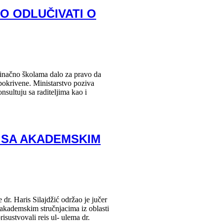
O ODLUČIVATI O
inačno školama dalo za pravo da
 pokrivene. Ministarstvo poziva
nsultuju sa raditeljima kao i
 SA AKADEMSKIM
. Haris Silajdžić održao je jučer
 akademskim stručnjacima iz oblasti
isustvovali reis ul- ulema dr.