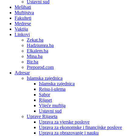
Ustavni sud
Mešihati
Muftijstva
Fakulteti
Medrese
Vaktija
Linkovi
Zekat.ba
Hadziumra.ba
Elkalem.ba
Mina.ba
Bir.ba
Preporod.com
Adresar
Islamska zajednica
Islamska zajednica
Reisu-l-ulema
Sabor
Rijaset
Vijeće muftija
Ustavni sud
Uprave Rijaseta
Uprava za vjerske poslove
Uprava za ekonomske i financijske poslove
Uprava za obrazovanje i nauku