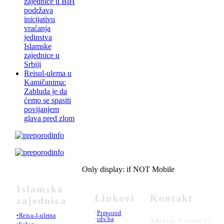
zajednice u BiH
podržava
inicijativu
vraćanja
jedinstva
Islamske
zajednice u
Srbiji
Reisul-ulema u
Kamičanima:
Zabluda je da
ćemo se spasiti
povijanjem
glava pred zlom
Only display: if NOT Mobile
Islamska
Linkovi
Kontakt
zajednica
•
Preporod
•Reisu-l-ulema
•
cdv.ba
Adresa:
Kovači br.