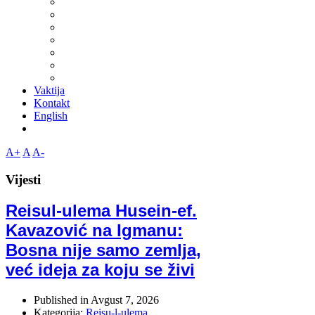
Vaktija
Kontakt
English
A+
A
A-
Vijesti
Reisul-ulema Husein-ef.
Kavazović na Igmanu:
Bosna nije samo zemlja,
već ideja za koju se živi
Published in
Avgust 7, 2026
Kategorija:
Reisu-l-ulema