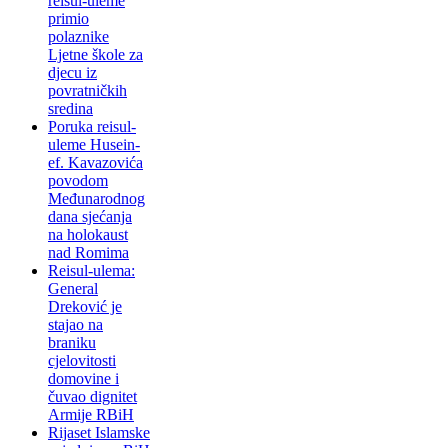
reisul-uleme
primio
polaznike
Ljetne škole za
djecu iz
povratničkih
sredina
Poruka reisul-
uleme Husein-
ef. Kavazovića
povodom
Međunarodnog
dana sjećanja
na holokaust
nad Romima
Reisul-ulema:
General
Dreković je
stajao na
braniku
cjelovitosti
domovine i
čuvao dignitet
Armije RBiH
Rijaset Islamske