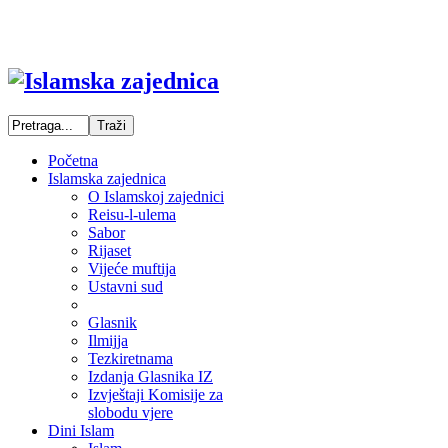
Početna
Islamska zajednica
O Islamskoj zajednici
Reisu-l-ulema
Sabor
Rijaset
Vijeće muftija
Ustavni sud
Glasnik
Ilmijja
Tezkiretnama
Izdanja Glasnika IZ
Izvještaji Komisije za
slobodu vjere
Dini Islam