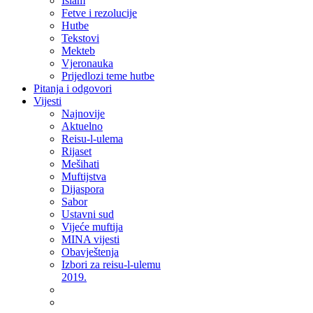
Islam
Fetve i rezolucije
Hutbe
Tekstovi
Mekteb
Vjeronauka
Prijedlozi teme hutbe
Pitanja i odgovori
Vijesti
Najnovije
Aktuelno
Reisu-l-ulema
Rijaset
Mešihati
Muftijstva
Dijaspora
Sabor
Ustavni sud
Vijeće muftija
MINA vijesti
Obavještenja
Izbori za reisu-l-ulemu
2019.