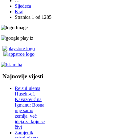
…
Sljedeća
Kraj
Stranica 1 od 1285
Najnovije vijesti
Reisul-ulema
Husein-ef.
Kavazović na
Igmanu: Bosna
nije samo
zemlja, već
ideja za koju se
živi
Zamjenik