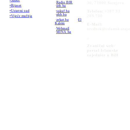
•Sabor
•
Radio BIR
36, 71000 Sarajevo
•Rijaset
•
iitb.ba
•Ustavni sud
•
vakuf.ba
Telefon:
+387 33
•
ghb.ba
289 700
•Vijeće muftija
•
zekat.ba
•
El
Kalem
E-Mail:
•
Webmail
urednik@islamskazaje
•
MINA.ba
_
Zvanični web-
portal Islamske
zajednice u BiH