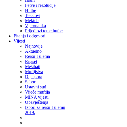
Islam
Fetve i rezolucije
Hutbe
Tekstovi
Mekteb
Vjeronauka
Prijedlozi teme hutbe
Pitanja i odgovori
Vijesti
Najnovije
Aktuelno
Reisu-l-ulema
Rijaset
Mešihati
Muftijstva
Dijaspora
Sabor
Ustavni sud
Vijeće muftija
MINA vijesti
Obavještenja
Izbori za reisu-l-ulemu
2019.