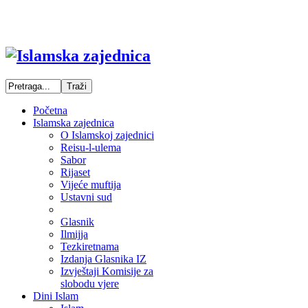
Početna
Islamska zajednica
O Islamskoj zajednici
Reisu-l-ulema
Sabor
Rijaset
Vijeće muftija
Ustavni sud
Glasnik
Ilmijja
Tezkiretnama
Izdanja Glasnika IZ
Izvještaji Komisije za
slobodu vjere
Dini Islam