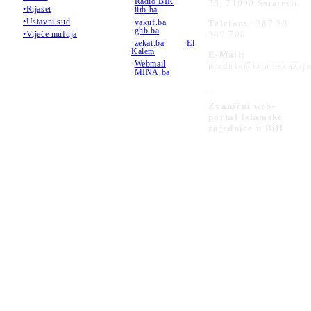
•
Radio BIR
36, 71000 Sarajevo
•Rijaset
•
iitb.ba
•Ustavni sud
•
vakuf.ba
Telefon:
+387 33
•
ghb.ba
289 700
•Vijeće muftija
•
zekat.ba
•
El
Kalem
E-Mail:
•
Webmail
urednik@islamskazaje
•
MINA.ba
_
Zvanični web-
portal Islamske
zajednice u BiH