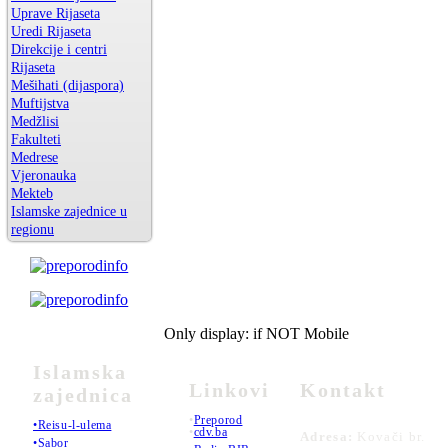
Uprave Rijaseta
Uredi Rijaseta
Direkcije i centri
Rijaseta
Mešihati (dijaspora)
Muftijstva
Medžlisi
Fakulteti
Medrese
Vjeronauka
Mekteb
Islamske zajednice u
regionu
Only display: if NOT Mobile
Islamska
Linkovi
Kontakt
zajednica
•
Preporod
•Reisu-l-ulema
•
cdv.ba
Adresa:
Kovači br.
•Sabor