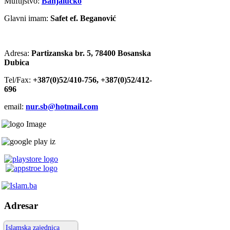
Muftijstvo:
Banjalučko
Glavni imam:
Safet ef. Beganović
Adresa:
Partizanska br. 5, 78400 Bosanska
Dubica
Tel/Fax:
+387(0)52/410-756, +387(0)52/412-
696
email:
nur.sb@hotmail.com
Adresar
Islamska zajednica