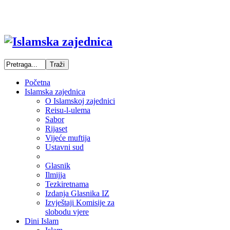
Početna
Islamska zajednica
O Islamskoj zajednici
Reisu-l-ulema
Sabor
Rijaset
Vijeće muftija
Ustavni sud
Glasnik
Ilmijja
Tezkiretnama
Izdanja Glasnika IZ
Izvještaji Komisije za
slobodu vjere
Dini Islam