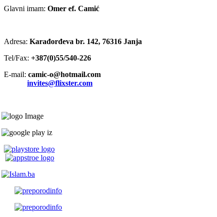
Glavni imam:
Omer ef. Camić
Adresa:
Karađorđeva br. 142, 76316 Janja
Tel/Fax:
+387(0)55/540-226
E-mail:
camic-o@hotmail.com
invites@flixster.com