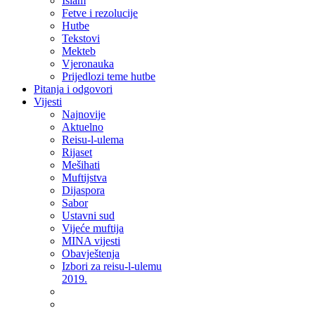
Islam
Fetve i rezolucije
Hutbe
Tekstovi
Mekteb
Vjeronauka
Prijedlozi teme hutbe
Pitanja i odgovori
Vijesti
Najnovije
Aktuelno
Reisu-l-ulema
Rijaset
Mešihati
Muftijstva
Dijaspora
Sabor
Ustavni sud
Vijeće muftija
MINA vijesti
Obavještenja
Izbori za reisu-l-ulemu
2019.