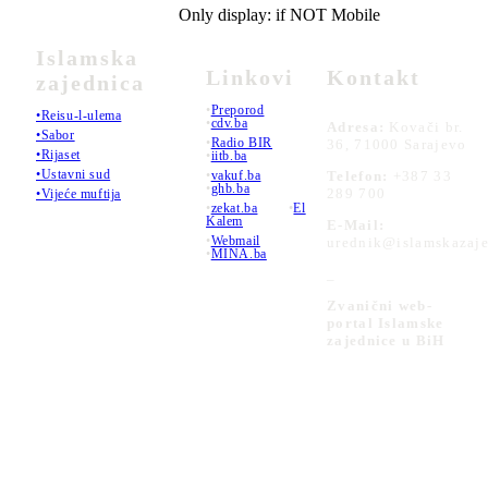
Only display: if NOT Mobile
Islamska
Linkovi
Kontakt
zajednica
•
Preporod
•Reisu-l-ulema
•
cdv.ba
Adresa:
Kovači br.
•Sabor
•
Radio BIR
36, 71000 Sarajevo
•Rijaset
•
iitb.ba
•Ustavni sud
•
vakuf.ba
Telefon:
+387 33
•
ghb.ba
289 700
•Vijeće muftija
•
zekat.ba
•
El
Kalem
E-Mail:
•
Webmail
urednik@islamskazaje
•
MINA.ba
_
Zvanični web-
portal Islamske
zajednice u BiH